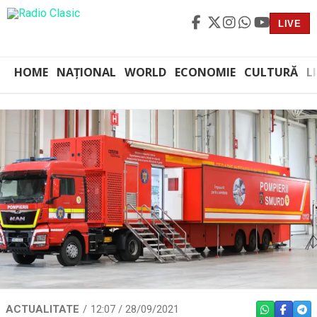
LIVE
HOME
NAȚIONAL
WORLD
ECONOMIE
CULTURĂ
L
ACTUALITATE
12:07 / 28/09/2021
WHATSAPP
FACEBO
TEL