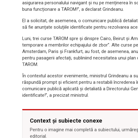
asigurarea personalului navigant și nu pe menținerea în 
buna funcționare a TAROM!”, a declarat Grindeanu.
El a solicitat, de asemenea, o comunicare publică detaliat
să fie anunțate soluțiile identificate pentru rezolvarea ac
Luni, trei curse TAROM spre și dinspre Cairo, Beirut și Am
temporare a membrilor echipajului de zbor”. Alte curse pe
Amsterdam, Paris și Frankfurt, au fost, de asemenea, anul
pentru pasagerii afectați, subliniind necesitatea unui plan 
TAROM.
În contextul acestor evenimente, ministrul Grindeanu a su
răspundă prompt și eficient pentru a restabili încrederea 
comunicare publică aplicată și detaliată a Directorului Ge
identificate!”, a precizat ministrul.
Context și subiecte conexe
Pentru o imagine mai completă a subiectului, urmărește
editorial.