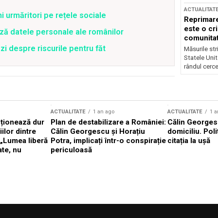
ACTUALITAT
ni urmăritori pe rețele sociale
Reprimare
este o cri
ză datele personale ale românilor
comunitate
zi despre riscurile pentru făt
Măsurile stri
Statele Unit
rândul cerce
ACTUALITATE
1 an ago
ACTUALITATE
1 a
cționează dur
Plan de destabilizare a României:
Călin Georgesc
ilor dintre
Călin Georgescu și Horațiu
domiciliu. Poli
 „Lumea liberă
Potra, implicați într-o conspirație
citația la ușă
ate, nu
periculoasă