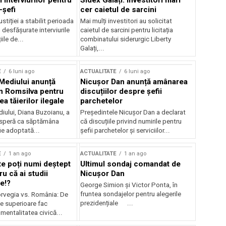
 interviurilor pentru
Sidex Galați: Investitori mari
-șefi
cer caietul de sarcini
stiției a stabilit perioada
Mai mulți investitori au solicitat
i desfășurate interviurile
caietul de sarcini pentru licitația
ile de...
combinatului siderurgic Liberty
Galați,...
E
6 luni ago
ACTUALITATE
6 luni ago
 Mediului anunță
Nicușor Dan anunță amânarea
n Romsilva pentru
discuțiilor despre șefii
 tăierilor ilegale
parchetelor
iului, Diana Buzoianu, a
Președintele Nicușor Dan a declarat
 speră ca săptămâna
că discuțiile privind numirile pentru
fie adoptată...
șefii parchetelor și serviciilor...
E
1 an ago
ACTUALITATE
1 an ago
te poți numi deștept
Ultimul sondaj comandat de
u că ai studii
Nicușor Dan
e!?
George Simion și Victor Ponta, în
fruntea sondajelor pentru alegerile
rvegia vs. România: De
prezidențiale ...
le superioare fac
 mentalitatea civică...