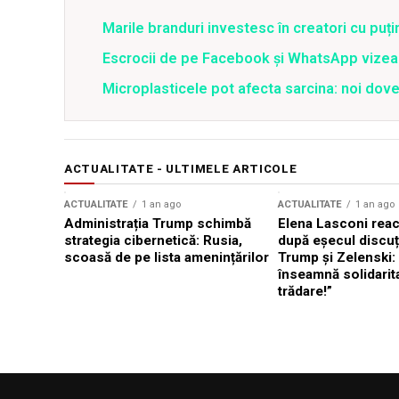
Marile branduri investesc în creatori cu puți
Escrocii de pe Facebook și WhatsApp vizea
Microplasticele pot afecta sarcina: noi dove
ACTUALITATE - ULTIMELE ARTICOLE
ACTUALITATE
1 an ago
ACTUALITATE
1 an ago
Administrația Trump schimbă
Elena Lasconi rea
strategia cibernetică: Rusia,
după eșecul discuți
scoasă de pe lista amenințărilor
Trump și Zelenski:
înseamnă solidarit
trădare!”