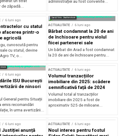
generat un strat
administrației au fost convenite...
v de zăpadă...
Sursă foto: Shutterstock
E
6 luni ago
ACTUALITATE
6 luni ago
ntractelor cu statul
Bărbat condamnat la 20 de ani
e afacerea printr-o
de închisoare pentru violul
e agricolă
fiicei partenerei sale
gu, cunoscută pentru
Un bărbat din Arad a fost condamnat
sale cu statul, devine
la 20 de ani de închisoare pentru...
 Agro TV, o...
rstock
ACTUALITATE
6 luni ago
E
6 luni ago
Volumul tranzacțiilor
rile ISU București
imobiliare din 2025: scădere
ertizării de ninsori
semnificativă față de 2024
Volumul total al tranzacțiilor
l General pentru Situații
imobiliare din 2025 a fost de
a emis recomandări
aproximativ 525 de milioane...
ție, în urma avertizării...
E
6 luni ago
ACTUALITATE
6 luni ago
 Justiției anunță
Noul interes pentru fostul