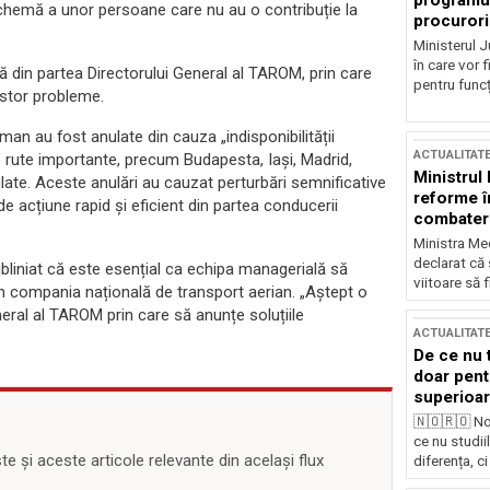
programul
schemă a unor persoane care nu au o contribuție la
procurori
Ministerul Ju
în care vor f
ă din partea Directorului General al TAROM, prin care
pentru funcți
estor probleme.
man au fost anulate din cauza „indisponibilității
ACTUALITAT
 rute importante, precum Budapesta, Iași, Madrid,
Ministrul
ate. Aceste anulări au cauzat perturbări semnificative
reforme î
de acțiune rapid și eficient din partea conducerii
combaterea
Ministra Med
declarat că
bliniat că este esențial ca echipa managerială să
viitoare să 
în compania națională de transport aerian. „Aștept o
neral al TAROM prin care să anunțe soluțiile
ACTUALITAT
De ce nu 
doar pentr
superioar
🇳🇴🇷🇴 No
ce nu studii
 și aceste articole relevante din același flux
diferența, ci