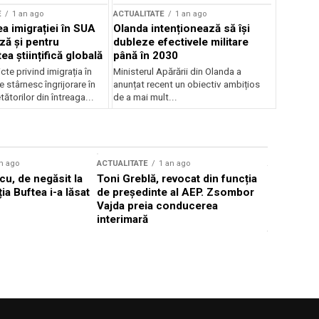
E
1 an ago
ACTUALITATE
1 an ago
a imigrației în SUA
Olanda intenționează să își
ză și pentru
dubleze efectivele militare
a științifică globală
până în 2030
cte privind imigrația în
Ministerul Apărării din Olanda a
e stârnesc îngrijorare în
anunțat recent un obiectiv ambițios
tătorilor din întreaga...
de a mai mult...
n ago
ACTUALITATE
1 an ago
ACTUALITATE
u, de negăsit la
Toni Greblă, revocat din funcția
Ilie Boloj
ția Buftea i-a lăsat
de președinte al AEP. Zsombor
alegerilor
Vajda preia conducerea
constituți
interimară
concentră
viitoarelo