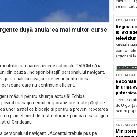
miercuri au 
semnificati
ACTUALITAT
Regina co
 urgente după anularea mai multor curse
își extind
televiziun
Mihaela Nea
contractele 
acționară la
gementului companiei aeriene naționale TAROM să ia
Sursă foto: Shutte
 din cauza „indisponibilității” personalului navigant.
ACTUALITAT
area personalului navigant necesar pentru buna
Recomandă
persoane care nu contribuie eficient.
în urma av
puternice
nt măsuri pentru situația actuală! Echipa
Inspectoratu
 privind managementul corporativ, are toate pârghiile
de Urgență 
rea unor astfel de blocaje și pentru a preveni repetarea
pentru popula
u un plan eficient de restructurare, prin care să asigure
strul Grindeanu.
ACTUALITAT
Ministerul
ea personalului navigant. „Accentul trebuie pus pe