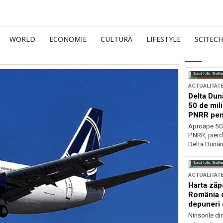
WORLD
ECONOMIE
CULTURĂ
LIFESTYLE
SCITECH
Sursă foto: Shutte
ACTUALITAT
Delta Dun
50 de mil
PNRR pen
esențiale
Aproape 50 
PNRR, pierdu
Delta Dunării
Sursă foto: Shutte
ACTUALITAT
Harta zăp
România c
depuneri 
Ninsorile di