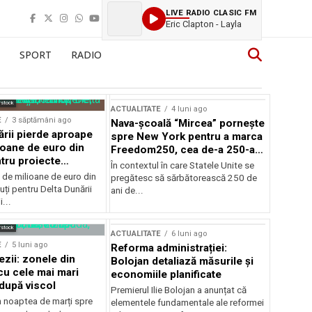
LIVE RADIO CLASIC FM
Eric Clapton - Layla
SPORT
RADIO
rstock
ACTUALITATE
4 luni ago
E
3 săptămâni ago
Nava-școală “Mircea” pornește
ării pierde aproape
spre New York pentru a marca
ioane de euro din
Freedom250, cea de-a 250-a
tru proiecte
aniversare a Statelor Unite
În contextul în care Statele Unite se
de milioane de euro din
pregătesc să sărbătorească 250 de
ți pentru Delta Dunării
ani de...
...
rstock
ACTUALITATE
6 luni ago
E
5 luni ago
Reforma administrației:
ezii: zonele din
Bolojan detaliază măsurile și
u cele mai mari
economiile planificate
după viscol
Premierul Ilie Bolojan a anunțat că
n noaptea de marți spre
elementele fundamentale ale reformei