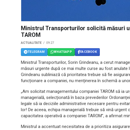
Ministrul Transporturilor solicită măsuri
TAROM
ACTUALITATE
09:27
TELEGRAM
WHATSAPP
FACEBOOK
Ministrul Transporturilor, Sorin Grindeanu, a cerut mana
măsuri urgente după ce mai multe curse au fost anulate luni
Grindeanu subliniază că prioritatea trebuie să fie asigur
funcționare a companiei, nu menținerea în schemă a unor 
„Am solicitat managementului companiei TAROM să ia urge
managerială, selecționată în baza prevederilor Ordonanței
legale să ia deciziile administrative necesare pentru evita
lor! De aceea, echipa managerială trebuie să vină urgent c
capacitatea operativă a companiei TAROM”, a afirmat mini
Ministrul a accentuat necesitatea de a prioritiza asigurar