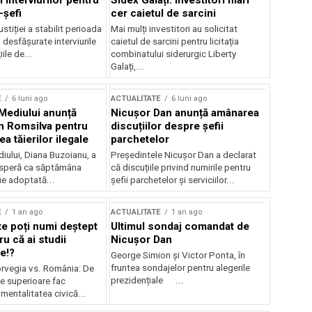
 interviurilor pentru
Sidex Galați: Investitori mari
-șefi
cer caietul de sarcini
stiției a stabilit perioada
Mai mulți investitori au solicitat
i desfășurate interviurile
caietul de sarcini pentru licitația
ile de...
combinatului siderurgic Liberty
Galați,...
E
6 luni ago
ACTUALITATE
6 luni ago
 Mediului anunță
Nicușor Dan anunță amânarea
n Romsilva pentru
discuțiilor despre șefii
 tăierilor ilegale
parchetelor
iului, Diana Buzoianu, a
Președintele Nicușor Dan a declarat
 speră ca săptămâna
că discuțiile privind numirile pentru
fie adoptată...
șefii parchetelor și serviciilor...
E
1 an ago
ACTUALITATE
1 an ago
te poți numi deștept
Ultimul sondaj comandat de
u că ai studii
Nicușor Dan
e!?
George Simion și Victor Ponta, în
fruntea sondajelor pentru alegerile
rvegia vs. România: De
prezidențiale ...
le superioare fac
 mentalitatea civică...