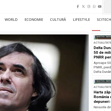
WORLD
ECONOMIE
CULTURĂ
LIFESTYLE
SCITECH
Sursă foto: Shutte
ACTUALITAT
Delta Dun
50 de mil
PNRR pen
esențiale
Aproape 50 
PNRR, pierdu
Delta Dunării
Sursă foto: Shutte
ACTUALITAT
Harta zăp
România c
depuneri 
Ninsorile di