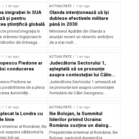
E
1 an ago
ACTUALITATE
1 an ago
a imigrației în SUA
Olanda intenționează să își
ză și pentru
dubleze efectivele militare
a științifică globală
până în 2030
cte privind imigrația în
Ministerul Apărării din Olanda a
e stârnesc îngrijorare în
anunțat recent un obiectiv ambițios
tătorilor din întreaga...
de a mai mult...
E
1 an ago
ACTUALITATE
1 an ago
Popescu Piedone ar
Judecătoria Sectorului 1,
ăsi conducerea
așteptată să se pronunțe
asupra contestației lui Călin
Georgescu privind controlul
pescu Piedone se
Judecătoria Sectorului 1 urmează să
judiciar
 posibilitatea de a pleca
se pronunțe luni asupra contestației
erea Autorității...
formulate de Călin Georgescu...
E
1 an ago
ACTUALITATE
1 an ago
 plecat la Londra cu
Ilie Bolojan, la Summitul
e linie
liderilor privind Ucraina:
România susține un dialog
 interimar al României, Ilie
transatlantic pentru securitate
ost surprins călătorind la
Președintele interimar al României, Ilie
și stabilitate
ic într-un...
Bolojan, participă duminică la