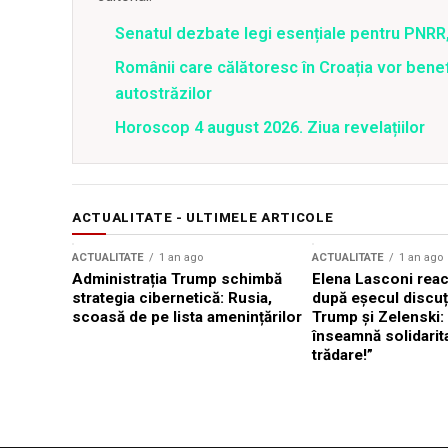
Senatul dezbate legi esențiale pentru PNRR,
Românii care călătoresc în Croația vor bene
autostrăzilor
Horoscop 4 august 2026. Ziua revelațiilor
ACTUALITATE - ULTIMELE ARTICOLE
ACTUALITATE
1 an ago
ACTUALITATE
1 an ago
Administrația Trump schimbă
Elena Lasconi rea
strategia cibernetică: Rusia,
după eșecul discuți
scoasă de pe lista amenințărilor
Trump și Zelenski:
înseamnă solidarit
trădare!”