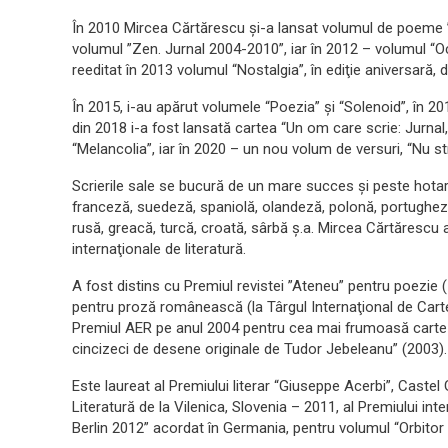
În 2010 Mircea Cărtărescu şi-a lansat volumul de poeme ”
volumul ”Zen. Jurnal 2004-2010”, iar în 2012 – volumul “O
reeditat în 2013 volumul “Nostalgia”, în ediţie aniversară, 
În 2015, i-au apărut volumele “Poezia” şi “Solenoid”, în 201
din 2018 i-a fost lansată cartea “Un om care scrie: Jurnal,
“Melancolia”, iar în 2020 – un nou volum de versuri, “Nu st
Scrierile sale se bucură de un mare succes şi peste hotare,
franceză, suedeză, spaniolă, olandeză, polonă, portughez
rusă, greacă, turcă, croată, sârbă ş.a. Mircea Cărtărescu a
internaţionale de literatură.
A fost distins cu Premiul revistei ”Ateneu” pentru poezie 
pentru proză românească (la Târgul Internaţional de Cart
Premiul AER pe anul 2004 pentru cea mai frumoasă carte
cincizeci de desene originale de Tudor Jebeleanu” (2003).
Este laureat al Premiului literar “Giuseppe Acerbi”, Castel 
Literatură de la Vilenica, Slovenia – 2011, al Premiului int
Berlin 2012” acordat în Germania, pentru volumul “Orbitor I