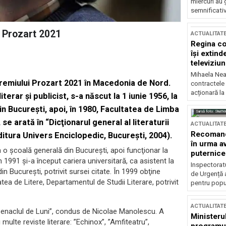
miercuri au 
semnificati
i Prozart 2021
ACTUALITAT
Regina co
își extind
televiziun
Mihaela Nea
premiului Prozart 2021 în Macedonia de Nord.
contractele 
acționară la
terar şi publicist, s-a născut la 1 iunie 1956, la
in Bucureşti, apoi, în 1980, Facultatea de Limba
Sursă foto: Shutte
se arată în “Dicţionarul general al literaturii
ACTUALITAT
Recomandă
ura Univers Enciclopedic, Bucureşti, 2004).
în urma av
la o şcoală generală din Bucureşti, apoi funcţionar la
puternice
În 1991 şi-a început cariera universitară, ca asistent la
Inspectoratu
din Bucureşti, potrivit sursei citate. În 1999 obţine
de Urgență 
atea de Litere, Departamentul de Studii Literare, potrivit
pentru popula
ACTUALITAT
 ”Cenaclul de Luni”, condus de Nicolae Manolescu. A
Ministerul
 multe reviste literare: ”Echinox”, ”Amfiteatru”,