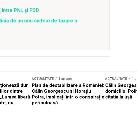
 între PNL și PSD
ficia de un nou sistem de taxare a
ACTUALITATE
1 an ago
ACTUALITATE
1 a
cționează dur
Plan de destabilizare a României:
Călin Georgesc
ilor dintre
Călin Georgescu și Horațiu
domiciliu. Poli
 „Lumea liberă
Potra, implicați într-o conspirație
citația la ușă
ate, nu
periculoasă