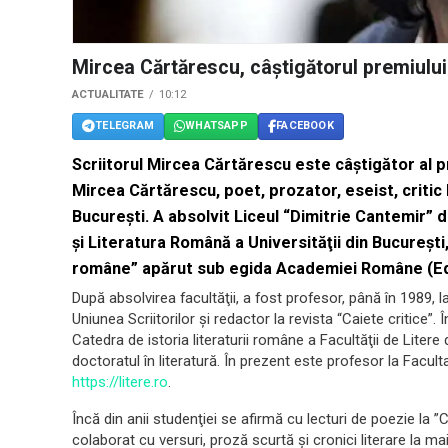
Mircea Cărtărescu, câştigătorul premiulu
ACTUALITATE
10:12
TELEGRAM
WHATSAPP
FACEBOOK
Scriitorul Mircea Cărtărescu este câştigător al 
Mircea Cărtărescu, poet, prozator, eseist, critic li
Bucureşti. A absolvit Liceul “Dimitrie Cantemir” d
şi Literatura Română a Universităţii din Bucureşti, 
române” apărut sub egida Academiei Române (Edit
După absolvirea facultăţii, a fost profesor, până în 1989, 
Uniunea Scriitorilor şi redactor la revista “Caiete critice”. 
Catedra de istoria literaturii române a Facultăţii de Litere 
doctoratul în literatură. În prezent este profesor la Facult
https://litere.ro
.
Încă din anii studenţiei se afirmă cu lecturi de poezie la
colaborat cu versuri, proză scurtă şi cronici literare la mai