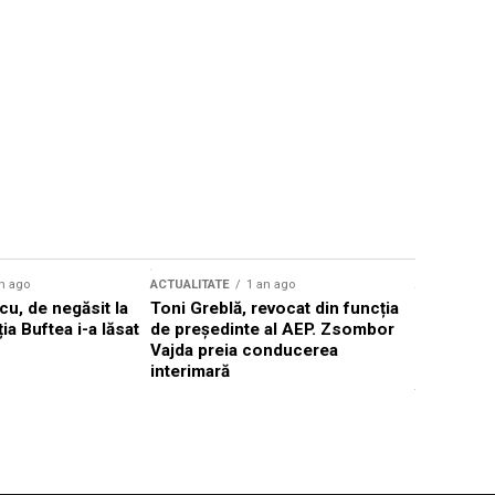
n ago
ACTUALITATE
1 an ago
ACTUALITATE
u, de negăsit la
Toni Greblă, revocat din funcția
Ilie Boloj
ția Buftea i-a lăsat
de președinte al AEP. Zsombor
alegerilor
Vajda preia conducerea
constituți
interimară
concentră
viitoarelo