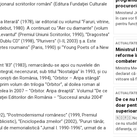
programul
ionarul scriitorilor români” (Editura Fundaţiei Culturale
procurori
Ministerul Ju
în care vor f
terară” (1978), iar editorial cu volumul ”Faruri, vitrine,
pentru funcți
ru debut, 1980). A continuat cu ”Aer cu diamante” (volum
evantul” (Premiul Uniunii Scriitorilor, 1990), ”Dragostea”
Dublu CD” (1998), ”Plurivers” (I-II, 2003) ş.a. Este
ACTUALITAT
etes roumains” (Paris, 1990) şi ”Young Poets of a New
Ministrul
reforme î
combaterea
nt ’83” (1983), remarcându-se apoi cu nuvelele din
Ministra Med
gral, necenzurat, sub titlul ”Nostalgia” în 1993, şi cu
declarat că
ionişti din România, 1994), ”Orbitor – Aripa stângă”
viitoare să 
rim volum din trilogia ”Orbitor”, al doilea roman al
treilea în 2007 – ”Orbitor. Aripa dreaptă”. Volumul ”De ce
ACTUALITAT
aţiei Editorilor din România – ”Succesul anului 2004”
De ce nu 
doar pentr
superioar
1992), ”Postmodernismul românesc” (1999, Premiul
🇳🇴🇷🇴 No
licistic), ”Enciclopedia zmeilor” (2002), “Pururi tânăr,
ce nu studii
umul de memorialistică ”Jurnal I. 1990-1996”, urmat de a
diferența, ci