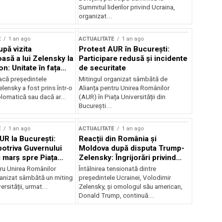
Summitul liderilor privind Ucraina,
organizat...
E
1 an ago
ACTUALITATE
1 an ago
upă vizita
Protest AUR în București:
asă a lui Zelensky la
Participare redusă și incidente
n: Unitate în fața
de securitate
inii
acă președintele
Mitingul organizat sâmbătă de
lensky a fost prins într-o
Alianța pentru Unirea Românilor
lomatică sau dacă ar...
(AUR) în Piața Universității din
București...
E
1 an ago
ACTUALITATE
1 an ago
UR la București:
Reacții din România și
potriva Guvernului
Moldova după disputa Trump-
i marș spre Piața
Zelensky: Îngrijorări privind
securitatea regională
tru Unirea Românilor
Întâlnirea tensionată dintre
anizat sâmbătă un miting
președintele Ucrainei, Volodimir
ersității, urmat...
Zelensky, și omologul său american,
Donald Trump, continuă...