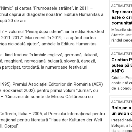
ACTUALITAT
Nimic” şi cartea ”Frumoasele străine”, în 2011 –
Reprimare
chiul căprui al dragostei noastre”. Editura Humanitas a
este o cri
după 20 de ani.
comunitate
Măsurile stri
7 – volumul ”Peisaj după isterie”, iar la ediţia Bookfest
Statele Unit
 2011-2017”. Mai recent, în 2019, i-a apărut cartea
rândul cerce
riga niciodată ajutor”, ambele la Editura Humanitas.
ACTUALITAT
 fiind traduse în limbile engleză, germană, italiană,
Cristian 
ă, maghiară, norvegiană, bulgară, slovenă, daneză,
putea păr
 participat, totodată, la numeroase festivaluri
ANPC
Cristian Po
confruntă cu
(1995), Premiul Asociaţiei Editorilor din România (AER)
de la conduc
e Bookarest 2002), pentru primul volum ”Jurnal”, cu
 – ”Cincizeci de sonete de Mircea Cărtărescu cu
ACTUALITAT
Bolojan a
un avion d
Goffredo, Italia – 2005, al Premiului Internaţional pentru
ernaţional pentru literatură “Haus der Kulturen der Welt
Președintele
Bolojan, a f
I. Corpul”.
clasa econom