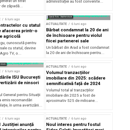
generat un strat
administrației au fost convenite...
v de zăpadă...
Sursă foto: Shutterstock
E
6 luni ago
ACTUALITATE
6 luni ago
ntractelor cu statul
Bărbat condamnat la 20 de ani
e afacerea printr-o
de închisoare pentru violul
e agricolă
fiicei partenerei sale
gu, cunoscută pentru
Un bărbat din Arad a fost condamnat
sale cu statul, devine
la 20 de ani de închisoare pentru...
 Agro TV, o...
rstock
ACTUALITATE
6 luni ago
E
6 luni ago
Volumul tranzacțiilor
rile ISU București
imobiliare din 2025: scădere
ertizării de ninsori
semnificativă față de 2024
Volumul total al tranzacțiilor
l General pentru Situații
imobiliare din 2025 a fost de
a emis recomandări
aproximativ 525 de milioane...
ție, în urma avertizării...
E
6 luni ago
ACTUALITATE
6 luni ago
 Justiției anunță
Noul interes pentru fostul