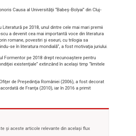
noris Causa al Universităţii “Babeş-Bolyai” din Cluj-
Literatură pe 2018, unul dintre cele mai mari premii
rescu a devenit cea mai importantă voce din literatura
in romane, povestiri şi eseuri, cu trilogia sa
indu-se în literatura mondială”, a fost motivaţia juriului.
miul Formentor pe 2018 drept recunoaştere pentru
diţiei existenţiale” extinzând în acelaşi timp “limitele
e Ofiţer de Preşedinţia României (2006), a fost decorat
e acordată de Franţa (2010), iar în 2016 a primit
 și aceste articole relevante din același flux