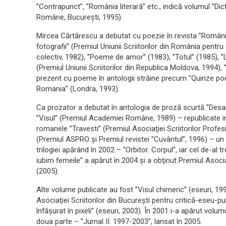
”Contrapunct”, ”România literară” etc., indică volumul ”Dicţ
Române, Bucureşti, 1995).
Mircea Cărtărescu a debutat cu poezie în revista ”România li
fotografii” (Premiul Uniunii Scriitorilor din România pent
colectiv, 1982), ”Poeme de amor” (1983), ”Totul” (1985), ”L
(Premiul Uniunii Scriitorilor din Republica Moldova, 1994), ”
prezent cu poeme în antologii străine precum ”Quinze po
Romania” (Londra, 1993).
Ca prozator a debutat în antologia de proză scurtă ”Desa
”Visul” (Premiul Academiei Române, 1989) – republicate inte
romanele ”Travesti” (Premiul Asociaţiei Scriitorilor Profes
(Premiul ASPRO şi Premiul revistei ”Cuvântul”, 1996) – un p
trilogiei apărând în 2002 – ”Orbitor. Corpul”, iar cel de-al 
iubim femeile” a apărut în 2004 şi a obţinut Premiul Asoci
(2005).
Alte volume publicate au fost ”Visul chimeric” (eseuri, 
Asociaţiei Scriitorilor din Bucureşti pentru critică-eseu-pub
înfăşurat în pixeli” (eseuri, 2003). În 2001 i-a apărut vol
doua parte – ”Jurnal II. 1997-2003”, lansat în 2005.