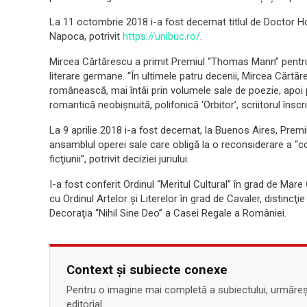
La 11 octombrie 2018 i-a fost decernat titlul de Doctor Ho
Napoca, potrivit
https://unibuc.ro/
.
Mircea Cărtărescu a primit Premiul “Thomas Mann” pentru 
literare germane. “În ultimele patru decenii, Mircea Cărtă
românească, mai întâi prin volumele sale de poezie, apoi pr
romantică neobişnuită, polifonică ‘Orbitor’, scriitorul înscri
La 9 aprilie 2018 i-a fost decernat, la Buenos Aires, Pre
ansamblul operei sale care obligă la o reconsiderare a “con
ficţiunii”, potrivit deciziei juriului.
I-a fost conferit Ordinul “Meritul Cultural” în grad de Mar
cu Ordinul Artelor şi Literelor în grad de Cavaler, distincţi
Decoraţia “Nihil Sine Deo” a Casei Regale a României.
Context și subiecte conexe
Pentru o imagine mai completă a subiectului, urmărește
editorial.