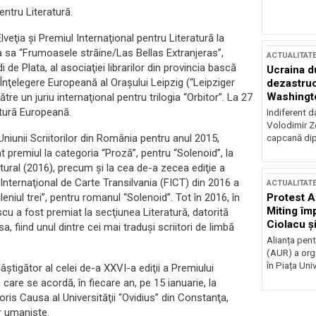
ntru Literatură.
lveţia şi Premiul Internaţional pentru Literatură la
ea sa “Frumoasele străine/Las Bellas Extranjeras”,
ACTUALITAT
 de Plata, al asociaţiei librarilor din provincia bască
Ucraina d
 Înţelegere Europeană al Oraşului Leipzig (“Leipziger
dezastruo
Washingto
re un juriu internaţional pentru trilogia “Orbitor”. La 27
incertitud
ratură Europeană.
Indiferent d
Volodimir Ze
niunii Scriitorilor din România pentru anul 2015,
capcană dip
t premiul la categoria “Proză”, pentru “Solenoid”, la
tural (2016), precum şi la cea de-a zecea ediţie a
i Internaţional de Carte Transilvania (FICT) din 2016 a
ACTUALITAT
iul trei”, pentru romanul “Solenoid”. Tot în 2016, în
Protest A
Miting îm
scu a fost premiat la secţiunea Literatură, datorită
Ciolacu ș
 fiind unul dintre cei mai traduşi scriitori de limbă
Victoriei
Alianța pen
(AUR) a org
în Piața Univ
tigător al celei de-a XXVI-a ediţii a Premiului
are se acordă, în fiecare an, pe 15 ianuarie, la
oris Causa al Universităţii “Ovidius” din Constanţa,
or umaniste.