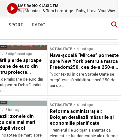
LIVE RADIO CLASIC FM
Big Mountain & Tom Lord-Alge - Baby, I Love Your Way
SPORT
RADIO
rstock
ACTUALITATE
4 luni ago
E
3 săptămâni ago
Nava-școală “Mircea” pornește
ării pierde aproape
spre New York pentru a marca
ioane de euro din
Freedom250, cea de-a 250-a
tru proiecte
aniversare a Statelor Unite
În contextul în care Statele Unite se
de milioane de euro din
pregătesc să sărbătorească 250 de
ți pentru Delta Dunării
ani de...
...
rstock
ACTUALITATE
6 luni ago
E
6 luni ago
Reforma administrației:
ezii: zonele din
Bolojan detaliază măsurile și
u cele mai mari
economiile planificate
după viscol
Premierul Ilie Bolojan a anunțat că
n noaptea de marți spre
elementele fundamentale ale reformei