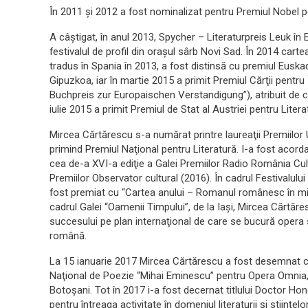
În 2011 şi 2012 a fost nominalizat pentru Premiul Nobel pe
A câştigat, în anul 2013, Spycher – Literaturpreis Leuk în E
festivalul de profil din oraşul sârb Novi Sad. În 2014 cart
tradus în Spania în 2013, a fost distinsă cu premiul Euskadi
Gipuzkoa, iar în martie 2015 a primit Premiul Cărţii pentru
Buchpreis zur Europaischen Verstandigung”), atribuit de căt
iulie 2015 a primit Premiul de Stat al Austriei pentru Lite
Mircea Cărtărescu s-a numărat printre laureaţii Premiilor U
primind Premiul Naţional pentru Literatură. I-a fost acorda
cea de-a XVI-a ediţie a Galei Premiilor Radio România Cul
Premiilor Observator cultural (2016). În cadrul Festivalulu
fost premiat cu “Cartea anului – Romanul românesc în milen
cadrul Galei “Oamenii Timpului”, de la Iaşi, Mircea Cărtăre
succesului pe plan internaţional de care se bucură opera sa,
română.
La 15 ianuarie 2017 Mircea Cărtărescu a fost desemnat câş
Naţional de Poezie “Mihai Eminescu” pentru Opera Omnia, c
Botoşani. Tot în 2017 i-a fost decernat titlului Doctor Hon
pentru întreaga activitate în domeniul literaturii şi ştiinţel