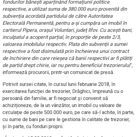
fondurilor bănești aparținând formațiunii politice
respective, a utilizat suma de 380.000 euro provenită din
subvenția acordată partidului de către Autoritatea
Electorală Permanentă, pentru a-și cumpăra un imobil în
cartierul Pipera, orașul Voluntari, județ Ilfov. Cu acești bani,
inculpatul a acoperit parțial, în proporție de peste 2/3,
valoarea imobilului respectiv. Plata din subvenții a sumei
respective a fost disimulată prin încheierea unui contract
de închiriere din care reieșea că banii respectivi ar fi plătiți
de partid drept chirie, iar nu pentru beneficiul trezorierului
”,
informează procurorii, printr-un comunicat de presă.
Potrivit sursei citate, în cursul lunii februarie 2018, în
exercitarea funcției de trezorier, Drăghici, împreună cu o
persoană din familie, ar fi negociat și convenit să
achiziționeze, de la un vânzător, un imobil cu valoare de
circulație de peste 500.000 euro, pe care să-l achite, în parte,
cu sume de bani pe care le gestiona în calitate de trezorier,
și în parte, cu fonduri proprii.