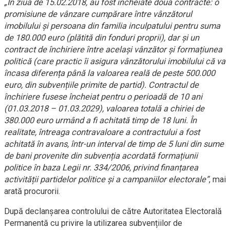
„În ziua de 15.02.2018, au fost încheiate două contracte: o
promisiune de vânzare cumpărare între vânzătorul
imobilului și persoana din familia inculpatului pentru suma
de 180.000 euro (plătită din fonduri proprii), dar și un
contract de închiriere între același vânzător și formațiunea
politică (care practic îi asigura vânzătorului imobilului că va
încasa diferența până la valoarea reală de peste 500.000
euro, din subvențiile primite de partid). Contractul de
închiriere fusese încheiat pentru o perioadă de 10 ani
(01.03.2018 – 01.03.2029), valoarea totală a chiriei de
380.000 euro urmând a fi achitată timp de 18 luni. În
realitate, întreaga contravaloare a contractului a fost
achitată în avans, într-un interval de timp de 5 luni din sume
de bani provenite din subvenția acordată formațiunii
politice în baza Legii nr. 334/2006, privind finanțarea
activității partidelor politice și a campaniilor electorale”
, mai
arată procurorii.
După declanșarea controlului de către Autoritatea Electorală
Permanentă cu privire la utilizarea subvențiilor de