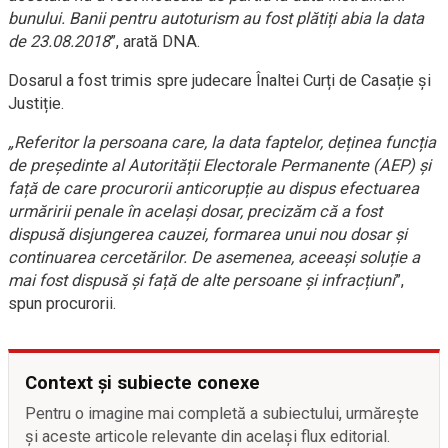
bunului. Banii pentru autoturism au fost plătiți abia la data
de 23.08.2018
”, arată DNA.
Dosarul a fost trimis spre judecare Înaltei Curți de Casație și
Justiție.
„Referitor la persoana care, la data faptelor, deținea funcția
de președinte al Autorității Electorale Permanente (AEP) și
față de care procurorii anticorupție au dispus efectuarea
urmăririi penale în același dosar, precizăm că a fost
dispusă disjungerea cauzei, formarea unui nou dosar și
continuarea cercetărilor. De asemenea, aceeași soluție a
mai fost dispusă și față de alte persoane și infracțiuni
”,
spun procurorii.
Context și subiecte conexe
Pentru o imagine mai completă a subiectului, urmărește
și aceste articole relevante din același flux editorial.