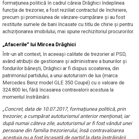
formațiunea politică în cadrul căreia Drăghici îndeplinea
funcția de trezorier, a fost reziliat contractul de închiriere,
precum și promisiunea de vânzare-cumpărare și au fost
restituite sumele de bani încasate cu titlu de chirie și pentru
achiziționarea imobilului, mai spune rechizitoriul procurorilor.
„Afacerile” lui Mircea Drăghici
Într-un alt context, în aceeași calitate de trezorier al PSD,
având atribuții de gestionare și administrare a bunurilor și
fondurilor bănești, Drăghici ar fi dispus scoaterea, din
patrimoniul partidului, a unui autoturism de lux (marca
Mercedes Benz model GLE 350 Coupé) cu o valoare de
324.800 lei, fără încasarea contravalorii acestuia la
momentul înstrăinării.
„Concret, data de 10.07.2017, formațiunea politică, prin
trezorier, a cumpărat autoturismul anterior menționat, iar
după numai câteva zile, autoturismul ar fi fost vândut unei
persoane din familia trezorierului, însă contravaloarea
acestuia nu a fost încasată de partid la data înstrăinării