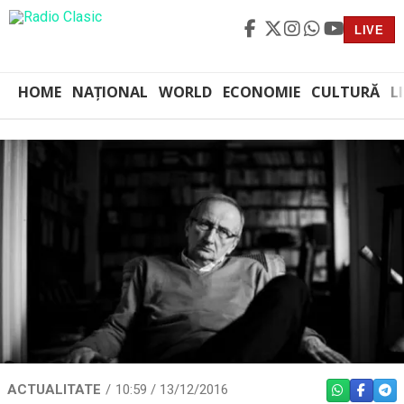
LIVE
HOME
NAȚIONAL
WORLD
ECONOMIE
CULTURĂ
L
ACTUALITATE
10:59 / 13/12/2016
WHATSAPP
FACEBO
TEL