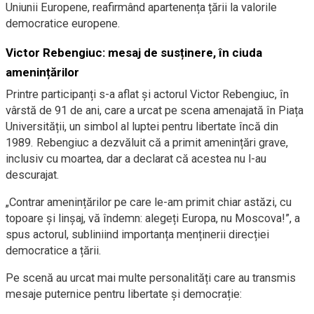
Uniunii Europene, reafirmând apartenența țării la valorile
democratice europene.
Victor Rebengiuc: mesaj de susținere, în ciuda
amenințărilor
Printre participanți s-a aflat și actorul Victor Rebengiuc, în
vârstă de 91 de ani, care a urcat pe scena amenajată în Piața
Universității, un simbol al luptei pentru libertate încă din
1989. Rebengiuc a dezvăluit că a primit amenințări grave,
inclusiv cu moartea, dar a declarat că acestea nu l-au
descurajat.
„Contrar amenințărilor pe care le-am primit chiar astăzi, cu
topoare și linșaj, vă îndemn: alegeți Europa, nu Moscova!”, a
spus actorul, subliniind importanța menținerii direcției
democratice a țării.
Pe scenă au urcat mai multe personalități care au transmis
mesaje puternice pentru libertate și democrație: