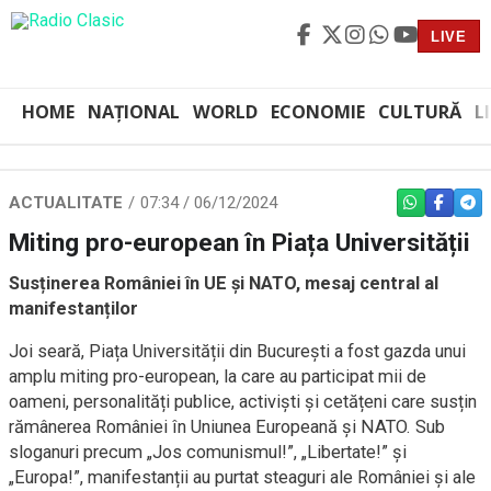
LIVE
HOME
NAȚIONAL
WORLD
ECONOMIE
CULTURĂ
L
ACTUALITATE
07:34 / 06/12/2024
WHATSAPP
FACEBO
TEL
Miting pro-european în Piața Universității
Susținerea României în UE și NATO, mesaj central al
manifestanților
Joi seară, Piața Universității din București a fost gazda unui
amplu miting pro-european, la care au participat mii de
oameni, personalități publice, activiști și cetățeni care susțin
rămânerea României în Uniunea Europeană și NATO. Sub
sloganuri precum „Jos comunismul!”, „Libertate!” și
„Europa!”, manifestanții au purtat steaguri ale României și ale