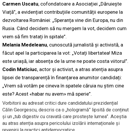
Carmen Uscatu
, cofondatoare a Asociației „Dăruiește
Viață”, a evidențiat contribuțiile comunității europene la
dezvoltarea României: „Speranța vine din Europa, nu din
Rusia. Când decidem să nu mergem la vot, decidem cum
vrem să fim tratați în spitale”.
Melania Medeleanu
, cunoscută jurnalistă și activistă, a
făcut apel la participarea la vot: „Votați libertatea! Miza
este uriașă, iar absența de la urne ne poate costa viitorul”.
Codin Maticiuc
, actor și activist, a atras atenția asupra
lipsei de transparență în finanțarea anumitor candidați:
„Vrem să votăm pe cineva în spatele căruia nu știm cine
este? Acest «habar nu avem» mă sperie”.
Vorbitorii au adresat critici dure candidatului prezidențial
Călin Georgescu, descris ca o „hologramă” lipsită de conținut
și un „tub digestiv cu cravată care prostește lumea”. Aceștia
au atras atenția asupra pericolului izolării internaționale și
revenirii la practici antidemocratice.