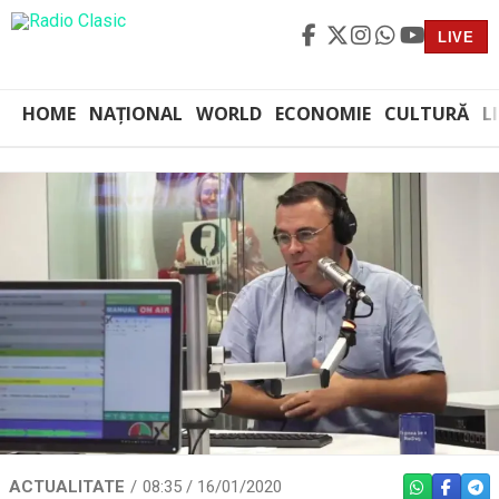
LIVE
HOME
NAȚIONAL
WORLD
ECONOMIE
CULTURĂ
L
ACTUALITATE
08:35 / 16/01/2020
WHATSAPP
FACEBO
TEL