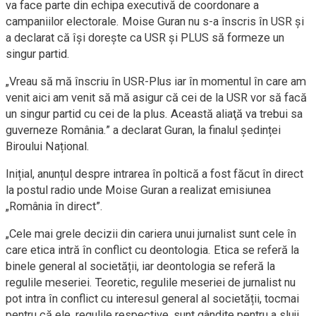
va face parte din echipa executivă de coordonare a
campaniilor electorale. Moise Guran nu s-a înscris în USR și
a declarat că își dorește ca USR și PLUS să formeze un
singur partid.
„Vreau să mă înscriu în USR-Plus iar în momentul în care am
venit aici am venit să mă asigur că cei de la USR vor să facă
un singur partid cu cei de la plus. Această aliaţă va trebui sa
guverneze România.” a declarat Guran, la finalul ședinței
Biroului Național.
Inițial, anunțul despre intrarea în poltică a fost făcut în direct
la postul radio unde Moise Guran a realizat emisiunea
„România în direct”.
„Cele mai grele decizii din cariera unui jurnalist sunt cele în
care etica intră în conflict cu deontologia. Etica se referă la
binele general al societății, iar deontologia se referă la
regulile meseriei. Teoretic, regulile meseriei de jurnalist nu
pot intra în conflict cu interesul general al societății, tocmai
pentru că ele, regulile respective, sunt gândite pentru a sluji