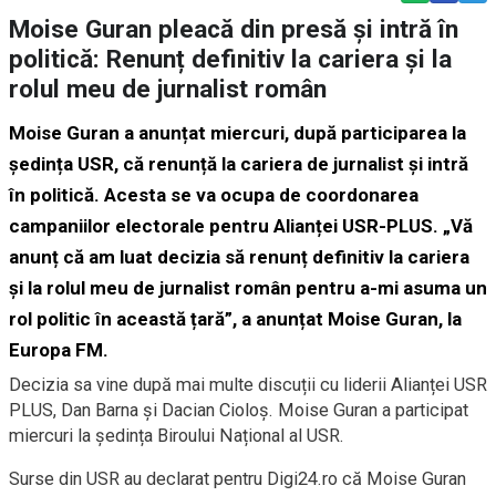
Moise Guran pleacă din presă și intră în
politică: Renunț definitiv la cariera și la
rolul meu de jurnalist român
Moise Guran a anunțat miercuri, după participarea la
ședința USR, că renunță la cariera de jurnalist și intră
în politică. Acesta se va ocupa de coordonarea
campaniilor electorale pentru Alianței USR-PLUS. „Vă
anunț că am luat decizia să renunț definitiv la cariera
și la rolul meu de jurnalist român pentru a-mi asuma un
rol politic în această țară”, a anunțat Moise Guran, la
Europa FM.
Decizia sa vine după mai multe discuții cu liderii Alianței USR
PLUS, Dan Barna și Dacian Cioloș. Moise Guran a participat
miercuri la
ședința Biroului Național al USR.
Surse din USR au declarat pentru Digi24.ro că Moise Guran