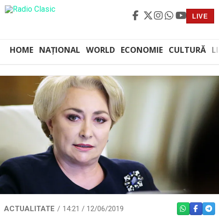
LIVE
HOME
NAȚIONAL
WORLD
ECONOMIE
CULTURĂ
L
ACTUALITATE
14:21 / 12/06/2019
WHATSAPP
FACEBO
TEL