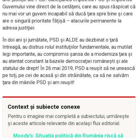
Guvernului vine direct de la cetăţeni, care au spus răspicat că
nu mai vor un guvern incapabil să ducă ţara spre bine şi care
are o singură prioritate făţişă – atacurile permanente la
adresa justiţiei.
În doi ani şi jumătate, PSD şi ALDE au dezbinat o ţară
întreagă, au distrus rolul instituţiilor fundamentale, au mutilat
legi importante, au compromis şansa de a moderniza ţara şi
au atentat constant la bazele democraţiei româneşti şi ale
statului de drept! În 26 mai 2019, PSD a reuşit să ne unească
pe toţi, pe cei de acasă şi din străinătate, ca să ne salvăm
ţara din mâinile PSD şi am reuşit!
Context și subiecte conexe
Pentru o imagine mai completă a subiectului, urmărește
și aceste articole relevante din același flux editorial.
Moody’s: Situația politică din România riscă să