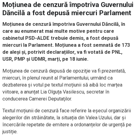
Moțiunea de cenzură împotriva Guvernului
Dăncilă a fost depusă miercuri Parlament
Moțiunea de cenzură împotriva Guvernului Dăncilă, în
care au enumerat mai multe motive pentru care
cabinetul PSD-ALDE trebuie demis, a fost depusă
miercuri la Parlament. Moțiunea a fost semnată de 173
de aleși și, potrivit declarațiilor, va fi votată de
PNL,
USR, PMP și UDMR, marți, pe 18 iunie.
Moţiunea de cenzură depusă de opoziţie va fi prezentată,
miercuri, în plenul reunit al Parlamentului, urmând ca
dezbaterea și votul pe textul moțiunii să aibă loc marțea
viitoare, a anunțat Lia Olguța Vasilescu, secretar în
conducerea Camerei Deputaţilor.
Textul moțiunii de cenzură face referire la eșecul organizării
alegerilor din străinătate, la situația din Valea Uzului, dar și
încercările repetate de emitere a ordonanțelor de urgență pe
justiție.