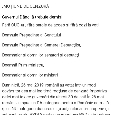
„
MOŢIUNE DE CENZURĂ
Guvernul Dăncilă trebuie demis!
Fără OUG-uri, fără parole de acces și fără cozi la vot!
Domnule Preşedinte al Senatului,
Domnule Preşedinte al Camerei Deputaţilor,
Doamnelor şi domnilor senatori şi deputaţi,
Doamnă Prim-ministru,
Doamnelor şi domnilor miniştri,
Duminică, 26 mai 2019, românii au votat într-un mod
covârşitor cea mai legitimă moţiune de cenzură împotriva
celei mai toxice guvernări din ultimii 30 de ani! În 26 mai,
românii au spus un DA categoric pentru o Românie normală
şi un NU categoric discursului şi acţiunilor anti-europene şi
anti-justiţie ale PSD! Sancţiunea împotriva PSD şi împotriva