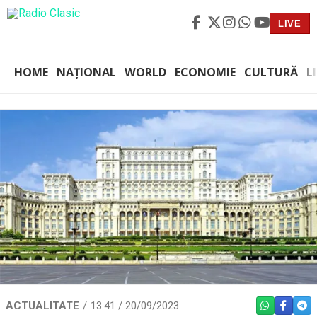
LIVE
HOME
NAȚIONAL
WORLD
ECONOMIE
CULTURĂ
L
ACTUALITATE
13:41 / 20/09/2023
WHATSAPP
FACEBO
TEL