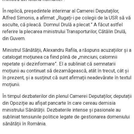
În replică, președintele interimar al Camerei Deputaților,
Alfred Simonis, a afirmat: „Rugați-i pe colegii de la USR să vă
asculte, că pleacă. Domnul Drulă a plecat.” A făcut astfel
referire la plecarea ministrului Transporturilor, Cătălin Drulă,
din Guvern.
Ministrul Sănătății, Alexandru Rafila, a răspuns acuzațiilor și a
catalogat moțiunea ca fiind plină de „minciuni, calomnii
repetate și dezinformare”. El a subliniat că semnatarii
moțiunii au continuat să dezamăgească, atât în trecut, cât și
în prezent, și a susținut că sunt afirmații neadevărate în textul
moțiunii.
În timpul dezbaterilor din plenul Camerei Deputaților, deputații
din Opoziție au afișat pancarte în care cereau demisia
ministrului Sănătății. Dezbaterile intense și pasionale au
subliniat tensiunile politice legate de gestionarea domeniului
sănătății în România.