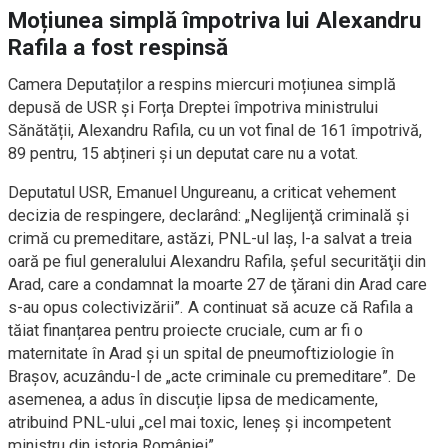
Moțiunea simplă împotriva lui Alexandru
Rafila a fost respinsă
Camera Deputaților a respins miercuri moțiunea simplă
depusă de USR și Forța Dreptei împotriva ministrului
Sănătății, Alexandru Rafila, cu un vot final de 161 împotrivă,
89 pentru, 15 abțineri și un deputat care nu a votat.
Deputatul USR, Emanuel Ungureanu, a criticat vehement
decizia de respingere, declarând: „Neglijenţă criminală şi
crimă cu premeditare, astăzi, PNL-ul laş, l-a salvat a treia
oară pe fiul generalului Alexandru Rafila, şeful securităţii din
Arad, care a condamnat la moarte 27 de ţărani din Arad care
s-au opus colectivizării”. A continuat să acuze că Rafila a
tăiat finanțarea pentru proiecte cruciale, cum ar fi o
maternitate în Arad și un spital de pneumoftiziologie în
Brașov, acuzându-l de „acte criminale cu premeditare”. De
asemenea, a adus în discuție lipsa de medicamente,
atribuind PNL-ului „cel mai toxic, leneș și incompetent
ministru din istoria României”.