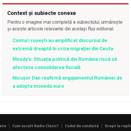
Context și subiecte conexe
Pentru o imagine mai completă a subiectului, urmărește
și aceste articole relevante din același flux editorial.
Conturi rusești au amplificat discursul de
extremă dreaptă în criza migrației din Ceuta
Moody’s: Situația politică din România riscă să
afecteze consolidarea fiscală
Nicușor Dan reafirmă angajamentul României de
a adopta moneda euro
tate
Cum ascult Radio Clasic?
Codul de conduită
Drept la repli