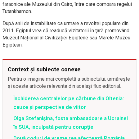
faraonice ale Muzeului din Cairo, între care comoara regelui
Tutankhamon.
După anii de instabilitate ca urmare a revoltei populare din
2011, Egiptul vrea să readucă vizitatorii în ţară promovând
Muzeul Național al Civilizației Egiptene sau Marele Muzeu
Egiptean.
Context și subiecte conexe
Pentru o imagine mai completă a subiectului, urmărește
și aceste articole relevante din același flux editorial.
Închiderea centralelor pe cărbune din Oltenia:
cauze și perspective de viitor
Olga Stefanîşina, fosta ambasadoare a Ucrainei
în SUA, inculpată pentru corupţie
Două coduri de vreme rea afectează România