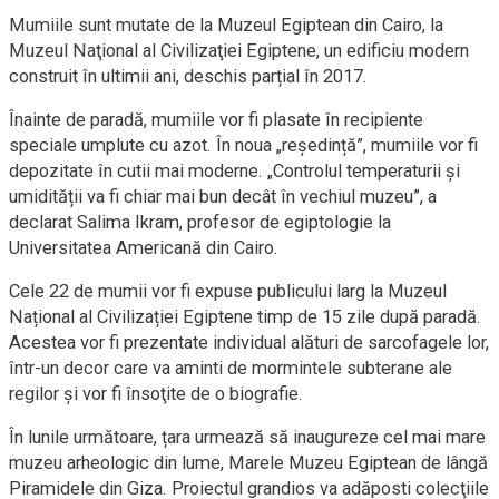
Mumiile sunt mutate de la Muzeul Egiptean din Cairo, la
Muzeul Naţional al Civilizaţiei Egiptene, un edificiu modern
construit în ultimii ani, deschis parțial în 2017.
Înainte de paradă, mumiile vor fi plasate în recipiente
speciale umplute cu azot. În noua „reședință”, mumiile vor fi
depozitate în cutii mai moderne. „Controlul temperaturii și
umidității va fi chiar mai bun decât în ​​vechiul muzeu”, a
declarat Salima Ikram, profesor de egiptologie la
Universitatea Americană din Cairo.
Cele 22 de mumii vor fi expuse publicului larg la Muzeul
Național al Civilizației Egiptene timp de 15 zile după paradă.
Acestea vor fi prezentate individual alături de sarcofagele lor,
într-un decor care va aminti de mormintele subterane ale
regilor şi vor fi însoţite de o biografie.
În lunile următoare, țara urmează să inaugureze cel mai mare
muzeu arheologic din lume, Marele Muzeu Egiptean de lângă
Piramidele din Giza. Proiectul grandios va adăposti colecţiile