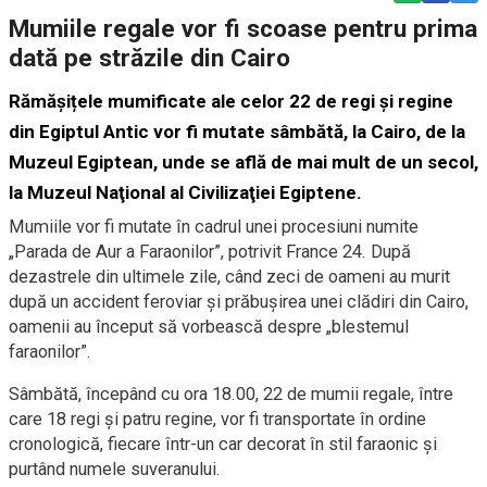
Mumiile regale vor fi scoase pentru prima
dată pe străzile din Cairo
Rămășițele mumificate ale celor 22 de regi și regine
din Egiptul Antic vor fi mutate sâmbătă, la Cairo, de la
Muzeul Egiptean, unde se află de mai mult de un secol,
la Muzeul Naţional al Civilizaţiei Egiptene.
Mumiile vor fi mutate în cadrul unei procesiuni numite
„Parada de Aur a Faraonilor”, potrivit France 24. După
dezastrele din ultimele zile, când zeci de oameni au murit
după un accident feroviar și prăbușirea unei clădiri din Cairo,
oamenii au început să vorbească despre „blestemul
faraonilor”.
Sâmbătă, începând cu ora 18.00, 22 de mumii regale, între
care 18 regi şi patru regine, vor fi transportate în ordine
cronologică, fiecare într-un car decorat în stil faraonic şi
purtând numele suveranului.