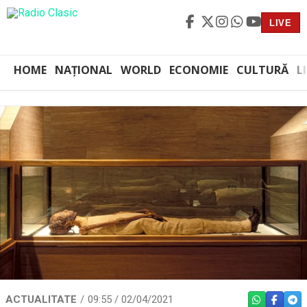
LIVE
HOME
NAȚIONAL
WORLD
ECONOMIE
CULTURĂ
L
ACTUALITATE
09:55 / 02/04/2021
WHATSAPP
FACEBO
TEL