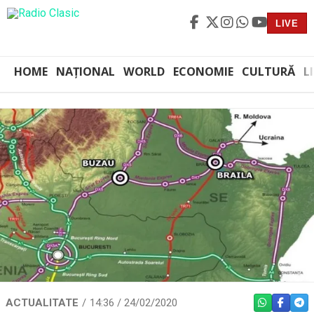
LIVE
HOME
NAȚIONAL
WORLD
ECONOMIE
CULTURĂ
L
ACTUALITATE
14:36 / 24/02/2020
WHATSAPP
FACEBO
TEL