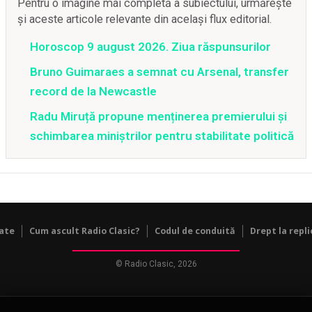
Pentru o imagine mai completă a subiectului, urmărește
și aceste articole relevante din același flux editorial.
Horoscop 9 august 2026. Ziua răspunsurilor
Bruno Guimaraes a semnat cu Arsenal, transfer
record de la Newcastle
Radu Miruță propune menținerea premierului și
schimbarea miniștrilor pentru stabilitate politică
tate
Cum ascult Radio Clasic?
Codul de conduită
Drept la repli
© Radio Clasic, 2026