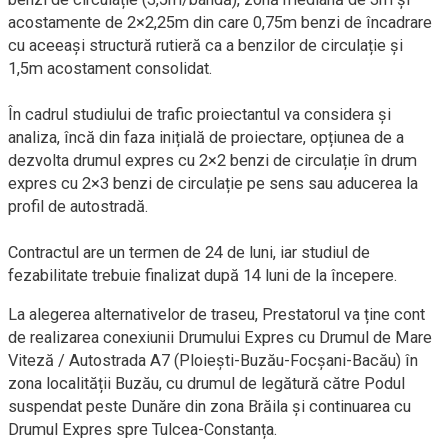
acostamente de 2×2,25m din care 0,75m benzi de încadrare
cu aceeași structură rutieră ca a benzilor de circulație și
1,5m acostament consolidat.
În cadrul studiului de trafic proiectantul va considera și
analiza, încă din faza inițială de proiectare, opțiunea de a
dezvolta drumul expres cu 2×2 benzi de circulație în drum
expres cu 2×3 benzi de circulație pe sens sau aducerea la
profil de autostradă.
Contractul are un termen de 24 de luni, iar studiul de
fezabilitate trebuie finalizat după 14 luni de la începere.
La alegerea alternativelor de traseu, Prestatorul va ține cont
de realizarea conexiunii Drumului Expres cu Drumul de Mare
Viteză / Autostrada A7 (Ploiești-Buzău-Focșani-Bacău) în
zona localității Buzău, cu drumul de legătură către Podul
suspendat peste Dunăre din zona Brăila și continuarea cu
Drumul Expres spre Tulcea-Constanța.