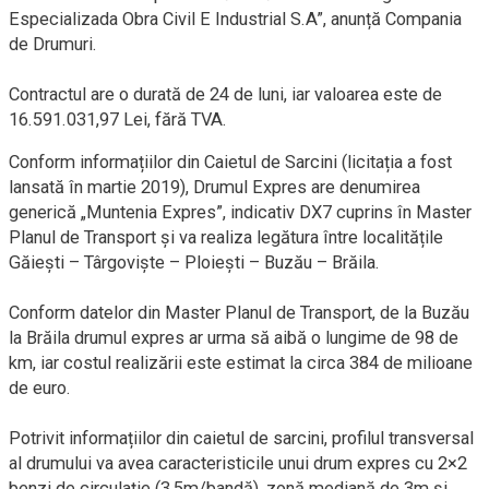
Especializada Obra Civil E Industrial S.A”, anunță Compania
de Drumuri.
Contractul are o durată de 24 de luni, iar valoarea este de
16.591.031,97 Lei, fără TVA.
Conform informațiilor din Caietul de Sarcini (licitația a fost
lansată în martie 2019), Drumul Expres are denumirea
generică „Muntenia Expres”, indicativ DX7 cuprins în Master
Planul de Transport și va realiza legătura între localitățile
Găiești – Târgoviște – Ploiești – Buzău – Brăila.
Conform datelor din Master Planul de Transport, de la Buzău
la Brăila drumul expres ar urma să aibă o lungime de 98 de
km, iar costul realizării este estimat la circa 384 de milioane
de euro.
Potrivit informațiilor din caietul de sarcini, profilul transversal
al drumului va avea caracteristicile unui drum expres cu 2×2
benzi de circulație (3,5m/bandă), zonă mediană de 3m și