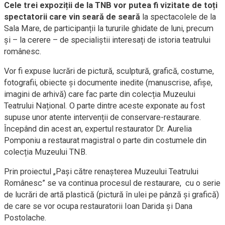
Cele trei expoziții de la TNB vor putea fi vizitate de toți
spectatorii care vin seară de seară
la spectacolele de la
Sala Mare, de participanții la tururile ghidate de luni, precum
și – la cerere – de specialiștii interesați de istoria teatrului
românesc.
Vor fi expuse lucrări de pictură, sculptură, grafică, costume,
fotografii, obiecte și documente inedite (manuscrise, afișe,
imagini de arhivă) care fac parte din colecția Muzeului
Teatrului Național. O parte dintre aceste exponate au fost
supuse unor atente intervenții de conservare-restaurare.
Începând din acest an, expertul restaurator Dr. Aurelia
Pomponiu a restaurat magistral o parte din costumele din
colecția Muzeului TNB.
Prin proiectul „Pași către renașterea Muzeului Teatrului
Românesc” se va continua procesul de restaurare, cu o serie
de lucrări de artă plastică (pictură în ulei pe pânză și grafică)
de care se vor ocupa restauratorii Ioan Darida și Dana
Postolache.