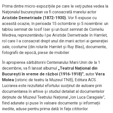
Prima dintre micro-expozițiile pe care le veţi putea vedea la
Naţionalul bucureştean va fi consacrată marelui actor
Aristide Demetriade (1872-1930).
Vor fi expuse cu
această ocazie, în perioada 15 octombrie şi 5 noiembrie: un
tablou semnat de Iosif Iser și un bust semnat de Corneliu
Medrea, reprezentându-l pe Aristide Demetriade în Hamlet,
rol care l-a consacrat drept unul din marii actori ai generației
sale, costume (din rolurile Hamlet și Ruy Blas), documente,
fotografii de epocă, piese de mobilier.
În apropierea sărbătoririi Centenarului Marii Uniri de la 1
decembrie, va fi lansat albumul
„Teatrul Național din
București în vreme de război (1916-1918)”
, autor
Vera
Molea
(istoric de teatru la Muzeul TNB), Editura ACS.
Lucrarea este rezultatul efortului susținut de autoare prin
documentarea în arhive și studiul detaliat al documentelor
deținute de Muzeul Teatrului Național „Ion Luca Caragiale”,
fiind adunate și puse în valoare documente și informații
inedite, aduse pentru prima dată în fața cititorilor.