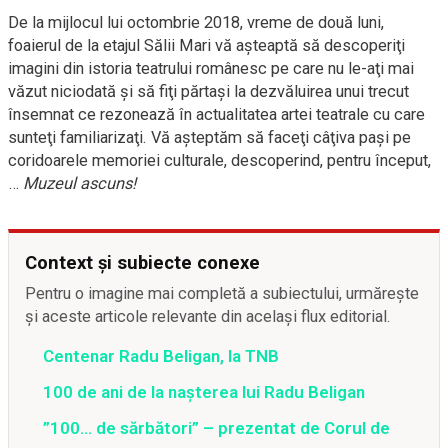
De la mijlocul lui octombrie 2018, vreme de două luni,
foaierul de la etajul Sălii Mari vă aşteaptă să descoperiţi
imagini din istoria teatrului românesc pe care nu le-aţi mai
văzut niciodată şi să fiţi părtaşi la dezvăluirea unui trecut
însemnat ce rezonează în actualitatea artei teatrale cu care
sunteţi familiarizaţi. Vă aşteptăm să faceţi câţiva paşi pe
coridoarele memoriei culturale, descoperind, pentru început,
…
Muzeul ascuns!
Context și subiecte conexe
Pentru o imagine mai completă a subiectului, urmărește
și aceste articole relevante din același flux editorial.
Centenar Radu Beligan, la TNB
100 de ani de la nașterea lui Radu Beligan
”100… de sărbători” – prezentat de Corul de