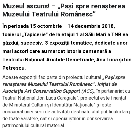
Muzeul ascuns! – „Pași spre renașterea
Muzeului Teatrului Românesc”
În perioada 15 octombrie – 14 decembrie 2018,
foaierul „Tapiserie” de la etajul 1 al Sălii Mari a TNB va
găzdui, succesiv, 3 expoziții tematice, dedicate unor
mari actori care au marcat istoria centenară a
Teatrului Național:
Aristide Demetriade, Ana Luca și Ion
Petrescu.
Aceste expoziţii fac parte din proiectul cultural
„Pași spre
renașterea Muzeului Teatrului Românesc”. Iniţiat de
Asociaţia Art Conservation Support (
ACS),
în parteneriat cu
Teatrul Național „Ion Luca Caragiale”, proiectul este finanțat
de Ministerul Culturii și Identității Naționale” şi este
consacrat unei serii de activități destinate atât publicului larg
de toate vârstele, cât și specialiștilor în conservarea
patrimoniului cultural material.