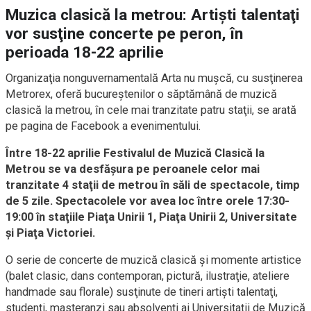
Muzica clasică la metrou: Artişti talentaţi
vor susţine concerte pe peron, în
perioada 18-22 aprilie
Organizaţia nonguvernamentală Arta nu muşcă, cu susţinerea
Metrorex, oferă bucureştenilor o săptămână de muzică
clasică la metrou, în cele mai tranzitate patru staţii, se arată
pe pagina de Facebook a evenimentului.
Între 18-22 aprilie Festivalul de Muzică Clasică la
Metrou se va desfăşura pe peroanele celor mai
tranzitate 4 staţii de metrou în săli de spectacole, timp
de 5 zile. Spectacolele vor avea loc între orele 17:30-
19:00 în staţiile Piaţa Unirii 1, Piaţa Unirii 2, Universitate
şi Piaţa Victoriei.
O serie de concerte de muzică clasică şi momente artistice
(balet clasic, dans contemporan, pictură, ilustraţie, ateliere
handmade sau florale) susţinute de tineri artişti talentaţi,
studenţi, masteranzi sau absolvenţi ai Universitaţii de Muzică