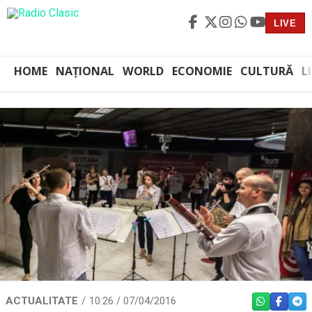
LIVE
HOME
NAȚIONAL
WORLD
ECONOMIE
CULTURĂ
L
ACTUALITATE
10:26 / 07/04/2016
WHATSAPP
FACEBO
TEL