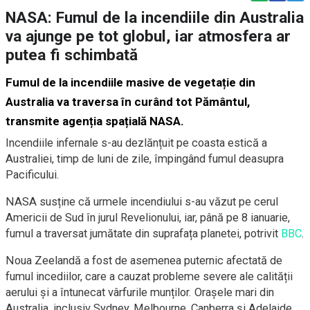
NASA: Fumul de la incendiile din Australia
va ajunge pe tot globul, iar atmosfera ar
putea fi schimbată
Fumul de la incendiile masive de vegetație din
Australia va traversa în curând tot Pământul,
transmite agenția spațială NASA.
Incendiile infernale s-au dezlănțuit pe coasta estică a
Australiei, timp de luni de zile, împingând fumul deasupra
Pacificului.
NASA susține că urmele incendiului s-au văzut pe cerul
Americii de Sud în jurul Revelionului, iar, până pe 8 ianuarie,
fumul a traversat jumătate din suprafața planetei, potrivit
BBC
.
Noua Zeelandă a fost de asemenea puternic afectată de
fumul incediilor, care a cauzat probleme severe ale calității
aerului și a întunecat vârfurile munților. Orașele mari din
Australia, inclusiv Sydney, Melbourne, Canberra și Adelaide