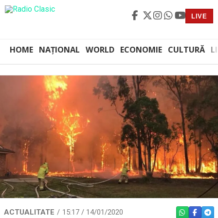
LIVE
HOME
NAȚIONAL
WORLD
ECONOMIE
CULTURĂ
L
ACTUALITATE
15:17 / 14/01/2020
WHATSAPP
FACEBO
TEL