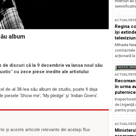
miercuri au 
semnificati
ACTUALITAT
Regina co
își extind
său album
televiziun
Mihaela Nea
contractele 
acționară la
e de discuri că la 9 decembrie va lansa noul său
Sursă foto: Shutte
ustic" cu zece piese inedite ale artistului
ACTUALITAT
Recomandă
în urma av
cel de-al 38-lea său album de studio, poate fi deja
puternice
e piesele 'Show me', 'My pledge' și 'Indian Givers'.
Inspectoratu
de Urgență 
pentru popula
ACTUALITAT
 și aceste articole relevante din același flux
Ministerul