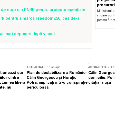
programul
procurori
 de euro din PNRR pentru proiecte esențiale
Ministerul Ju
în care vor f
ork pentru a marca Freedom250, cea de-a
pentru funcți
ai mari depuneri după viscol
ACTUALITATE
1 an ago
ACTUALITATE
1 a
cționează dur
Plan de destabilizare a României:
Călin Georgesc
ilor dintre
Călin Georgescu și Horațiu
domiciliu. Poli
 „Lumea liberă
Potra, implicați într-o conspirație
citația la ușă
ate, nu
periculoasă