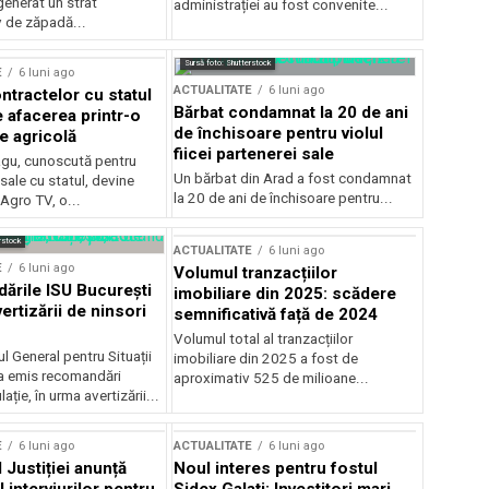
generat un strat
administrației au fost convenite...
v de zăpadă...
Sursă foto: Shutterstock
E
6 luni ago
ACTUALITATE
6 luni ago
ntractelor cu statul
Bărbat condamnat la 20 de ani
e afacerea printr-o
de închisoare pentru violul
e agricolă
fiicei partenerei sale
gu, cunoscută pentru
Un bărbat din Arad a fost condamnat
sale cu statul, devine
la 20 de ani de închisoare pentru...
 Agro TV, o...
rstock
ACTUALITATE
6 luni ago
E
6 luni ago
Volumul tranzacțiilor
rile ISU București
imobiliare din 2025: scădere
ertizării de ninsori
semnificativă față de 2024
Volumul total al tranzacțiilor
l General pentru Situații
imobiliare din 2025 a fost de
a emis recomandări
aproximativ 525 de milioane...
ție, în urma avertizării...
E
6 luni ago
ACTUALITATE
6 luni ago
 Justiției anunță
Noul interes pentru fostul