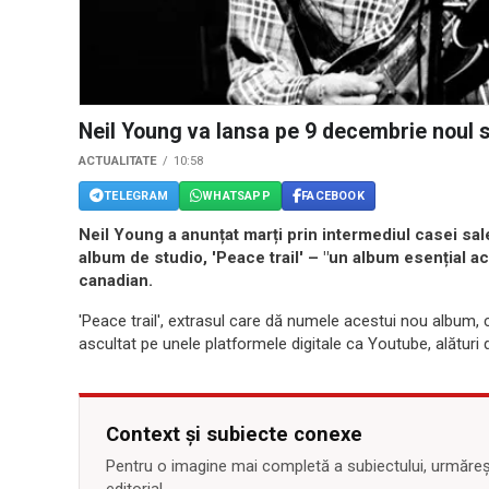
Neil Young va lansa pe 9 decembrie noul 
ACTUALITATE
10:58
TELEGRAM
WHATSAPP
FACEBOOK
Neil Young a anunțat marți prin intermediul casei sal
album de studio, 'Peace trail' – "un album esențial ac
canadian.
'Peace trail', extrasul care dă numele acestui nou album, 
ascultat pe unele platformele digitale ca Youtube, alături d
Context și subiecte conexe
Pentru o imagine mai completă a subiectului, urmărește