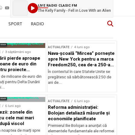
LIVE RADIO CLASIC FM
The Kelly Family - Fell in Love With an Alien
SPORT
RADIO
rstock
ACTUALITATE
4 luni ago
E
3 săptămâni ago
Nava-școală “Mircea” pornește
ării pierde aproape
spre New York pentru a marca
ioane de euro din
Freedom250, cea de-a 250-a
tru proiecte
aniversare a Statelor Unite
În contextul în care Statele Unite se
de milioane de euro din
pregătesc să sărbătorească 250 de
ți pentru Delta Dunării
ani de...
...
rstock
ACTUALITATE
6 luni ago
E
6 luni ago
Reforma administrației:
ezii: zonele din
Bolojan detaliază măsurile și
u cele mai mari
economiile planificate
după viscol
Premierul Ilie Bolojan a anunțat că
n noaptea de marți spre
elementele fundamentale ale reformei