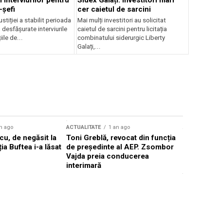
 interviurilor pentru
Sidex Galați: Investitori mari
-șefi
cer caietul de sarcini
stiției a stabilit perioada
Mai mulți investitori au solicitat
i desfășurate interviurile
caietul de sarcini pentru licitația
ile de...
combinatului siderurgic Liberty
Galați,...
n ago
ACTUALITATE
1 an ago
ACTUALITATE
u, de negăsit la
Toni Greblă, revocat din funcția
Ilie Boloj
ția Buftea i-a lăsat
de președinte al AEP. Zsombor
alegerilor
Vajda preia conducerea
constituți
interimară
concentră
viitoarelo