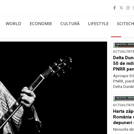
WORLD
ECONOMIE
CULTURĂ
LIFESTYLE
SCITECH
Sursă foto: Shutte
ACTUALITAT
Delta Dun
50 de mil
PNRR pen
esențiale
Aproape 50 
PNRR, pierdu
Delta Dunării
Sursă foto: Shutte
ACTUALITAT
Harta zăp
România c
depuneri 
Ninsorile di