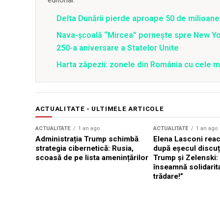
editorial.
Delta Dunării pierde aproape 50 de milioane
Nava-școală “Mircea” pornește spre New Y
250-a aniversare a Statelor Unite
Harta zăpezii: zonele din România cu cele m
ACTUALITATE - ULTIMELE ARTICOLE
ACTUALITATE
1 an ago
ACTUALITATE
1 an ago
Administrația Trump schimbă
Elena Lasconi rea
strategia cibernetică: Rusia,
după eșecul discuți
scoasă de pe lista amenințărilor
Trump și Zelenski:
înseamnă solidarit
trădare!”