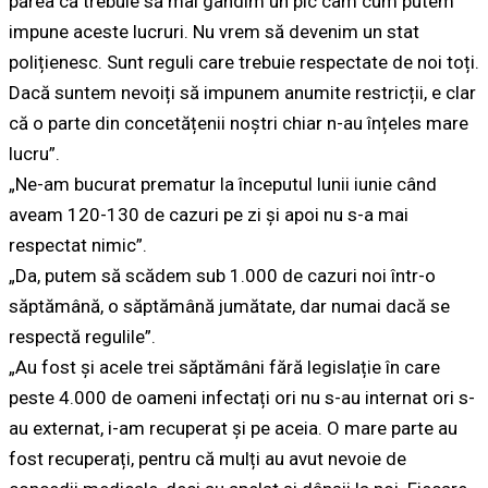
părea că trebuie să mai gândim un pic cam cum putem
impune aceste lucruri. Nu vrem să devenim un stat
polițienesc. Sunt reguli care trebuie respectate de noi toți.
Dacă suntem nevoiți să impunem anumite restricții, e clar
că o parte din concetățenii noștri chiar n-au înțeles mare
lucru”.
„Ne-am bucurat prematur la începutul lunii iunie când
aveam 120-130 de cazuri pe zi și apoi nu s-a mai
respectat nimic”.
„Da, putem să scădem sub 1.000 de cazuri noi într-o
săptămână, o săptămână jumătate, dar numai dacă se
respectă regulile”.
„Au fost și acele trei săptămâni fără legislație în care
peste 4.000 de oameni infectați ori nu s-au internat ori s-
au externat, i-am recuperat și pe aceia. O mare parte au
fost recuperați, pentru că mulți au avut nevoie de