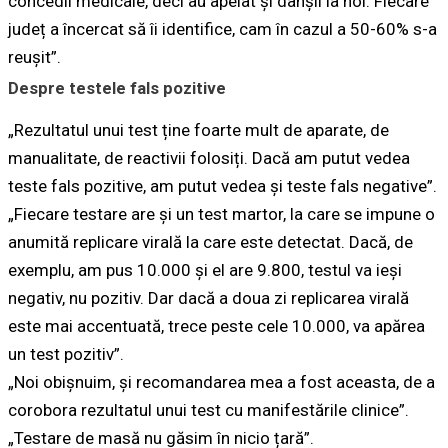
concedii medicale, deci au apelat și dânșii la noi. Fiecare
județ a încercat să îi identifice, cam în cazul a 50-60% s-a
reușit”.
Despre testele fals pozitive
„Rezultatul unui test ține foarte mult de aparate, de
manualitate, de reactivii folosiți. Dacă am putut vedea
teste fals pozitive, am putut vedea și teste fals negative”.
„Fiecare testare are și un test martor, la care se impune o
anumită replicare virală la care este detectat. Dacă, de
exemplu, am pus 10.000 și el are 9.800, testul va ieși
negativ, nu pozitiv. Dar dacă a doua zi replicarea virală
este mai accentuată, trece peste cele 10.000, va apărea
un test pozitiv”.
„Noi obișnuim, și recomandarea mea a fost aceasta, de a
corobora rezultatul unui test cu manifestările clinice”.
„Testare de masă nu găsim în nicio țară”.