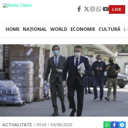
LIVE
HOME
NAȚIONAL
WORLD
ECONOMIE
CULTURĂ
L
ACTUALITATE
09:00 / 04/08/2020
WHATSAPP
FACEBO
TEL