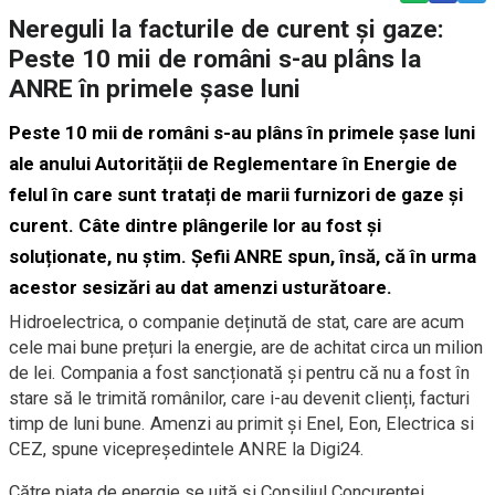
Nereguli la facturile de curent și gaze:
Peste 10 mii de români s-au plâns la
ANRE în primele șase luni
Peste
10
mii
de români s-au plâns în primele șase luni
ale anului Autorității de Reglementare în Energie de
felul
î
n care sunt tratați de marii furnizori de gaze și
curent. Câte dintre plângerile lor au fost și
soluționate, nu știm. Șefii ANRE spun,
însă,
că
în urma
acestor sesizări
au dat amenzi usturătoare.
Hidroelectrica,
o
companie deținută de stat
,
care are acum
cele mai bune prețuri la energie, a
re de achitat
circa un milion
de lei
. Compania a fost sancționată și pentru că nu
a fost în
stare să le trimită românilor, care i-au
devenit
clienți
,
facturi
timp de luni bune. Amenzi au primit și Enel, Eon, Electrica si
CEZ, spune vicepreședintele ANRE
la Digi24
.
Către piața de energie se uită și Consiliul Concurenței.