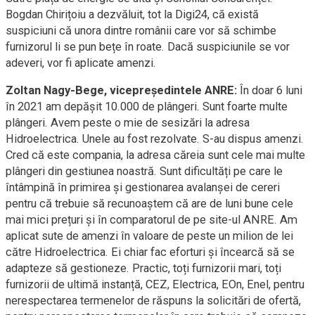
Bogdan Chirițoiu a dezvăluit
,
tot la Digi24
,
că există
suspiciuni că unora dintre românii care vor să schimbe
furnizorul li se pun bețe în roate.
Dac
ă
suspiciunile se vor
adeveri, vor fi aplicate amenzi.
Zoltan Nagy-Bege, vicepreședintele ANRE:
În doar 6 luni
în 2021 am depășit 10.000 de plângeri. Sunt foarte multe
plângeri. Avem peste o mie de sesizări la adresa
Hidroelectrica. Unele au fost rezolvate. S-au dispus amenzi.
Cred că este compania, la adresa căreia sunt cele mai multe
plângeri
din
gestiunea noastră. Sunt dificultăți pe care le
întâmpină în primirea și gestionarea avalanșei de cereri
pent
r
u că trebuie să recunoaștem că are de luni bune cele
mai mici prețuri și în comparatorul de pe site-ul ANRE. Am
aplicat sute de amenzi în valoare de peste un milion de lei
către Hidroelectrica. Ei chiar fac eforturi și încearcă să se
adapteze să gestioneze. Practi
c,
toți furnizorii mari, toți
furnizorii de ultimă instanță, CEZ, Electrica, EOn, Enel, pentru
nerespectarea termenelor de răspuns la solicitări de ofertă,