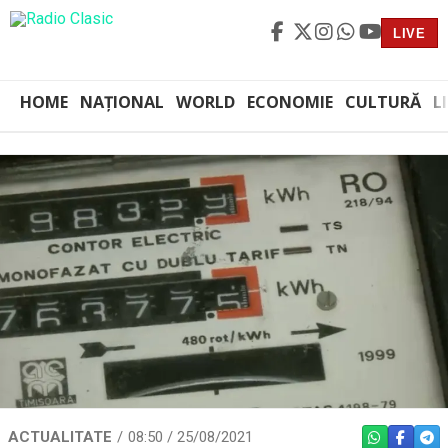
LIVE
HOME
NAȚIONAL
WORLD
ECONOMIE
CULTURĂ
L
ACTUALITATE
08:50 / 25/08/2021
WHATSAPP
FACEBO
TEL