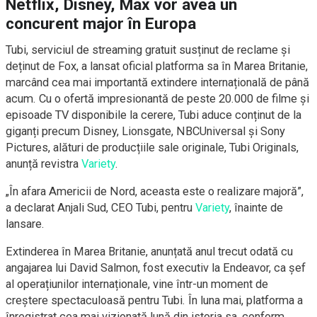
Netflix, Disney, Max vor avea un
concurent major în Europa
Tubi, serviciul de streaming gratuit susținut de reclame și
deținut de Fox, a lansat oficial platforma sa în Marea Britanie,
marcând cea mai importantă extindere internațională de până
acum. Cu o ofertă impresionantă de peste 20.000 de filme și
episoade TV disponibile la cerere, Tubi aduce conținut de la
giganți precum Disney, Lionsgate, NBCUniversal și Sony
Pictures, alături de producțiile sale originale, Tubi Originals,
anunță revistra
Variety
.
„În afara Americii de Nord, aceasta este o realizare majoră”,
a declarat Anjali Sud, CEO Tubi, pentru
Variety
, înainte de
lansare.
Extinderea în Marea Britanie, anunțată anul trecut odată cu
angajarea lui David Salmon, fost executiv la Endeavor, ca șef
al operațiunilor internaționale, vine într-un moment de
creștere spectaculoasă pentru Tubi. În luna mai, platforma a
înregistrat cea mai vizionată lună din istoria sa, conform