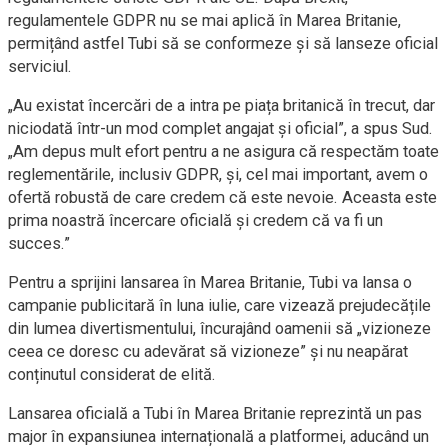
regulamentele GDPR nu se mai aplică în Marea Britanie,
permițând astfel Tubi să se conformeze și să lanseze oficial
serviciul.
„Au existat încercări de a intra pe piața britanică în trecut, dar
niciodată într-un mod complet angajat și oficial”, a spus Sud.
„Am depus mult efort pentru a ne asigura că respectăm toate
reglementările, inclusiv GDPR, și, cel mai important, avem o
ofertă robustă de care credem că este nevoie. Aceasta este
prima noastră încercare oficială și credem că va fi un
succes.”
Pentru a sprijini lansarea în Marea Britanie, Tubi va lansa o
campanie publicitară în luna iulie, care vizează prejudecățile
din lumea divertismentului, încurajând oamenii să „vizioneze
ceea ce doresc cu adevărat să vizioneze” și nu neapărat
conținutul considerat de elită.
Lansarea oficială a Tubi în Marea Britanie reprezintă un pas
major în expansiunea internațională a platformei, aducând un