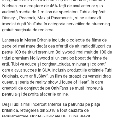
Nielsen, cu o creștere de 46% față de anul anterior și o
audiență medie de 1 milion de spectatori. Tubi a depășit
Disney+, Peacock, Max și Paramount+, și se situează
imediat după YouTube în categoria serviciilor de streaming
gratuit susținute de reclame.
Lansarea în Marea Britanie include o colecție de filme de
zece ori mai mare decât cea oferită de alți radiodifuzori, cu
peste 100 de titluri premium Bollywood, mai mult de 100 de
titluri premium Nollywood și un catalog bogat de filme de
artă. Tubi va aduce și conținut „ciudat, minunat și colorat”
care a avut succes în SUA, inclusiv producțiile originale Tubi
Originals, cum ar fi „Slay”, un film de groază cu vampiri drag
queen, și seria de reality show „House of Heat”, în care
creatorii de conținut de pe OnlyFans se mută împreună
pentru a-și dezvolta afacerile online.
Deși Tubi a mai încercat anterior să pătrundă pe piața
britanică, retragerea din 2018 a fost cauzată de
regulamentele stricte GDPR ale UE. După Brexit,