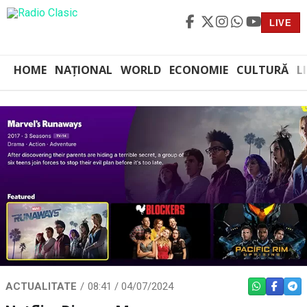
LIVE
HOME
NAȚIONAL
WORLD
ECONOMIE
CULTURĂ
L
ACTUALITATE
08:41 / 04/07/2024
WHATSAPP
FACEBO
TEL