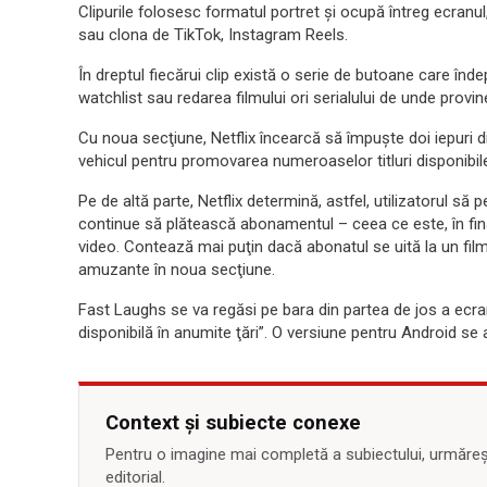
Clipurile folosesc formatul portret şi ocupă întreg ecranul
sau clona de TikTok, Instagram Reels.
În dreptul fiecărui clip există o serie de butoane care în
watchlist sau redarea filmului ori serialului de unde provi
Cu noua secţiune, Netflix încearcă să împuşte doi iepuri d
vehicul pentru promovarea numeroaselor titluri disponibile
Pe de altă parte, Netflix determină, astfel, utilizatorul să
continue să plătească abonamentul – ceea ce este, în fin
video. Contează mai puţin dacă abonatul se uită la un film 
amuzante în noua secţiune.
Fast Laughs se va regăsi pe bara din partea de jos a ecranul
disponibilă în anumite ţări”. O versiune pentru Android se a
Context și subiecte conexe
Pentru o imagine mai completă a subiectului, urmărește
editorial.