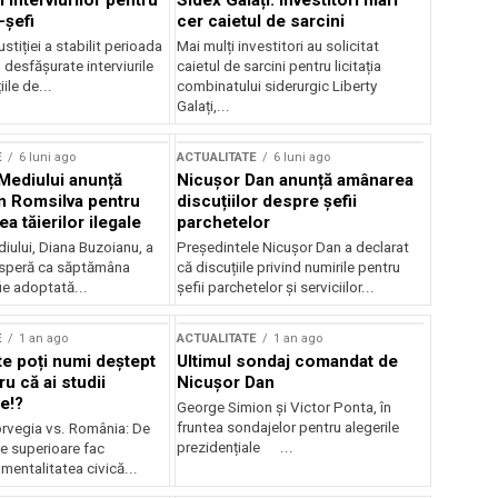
 interviurilor pentru
Sidex Galați: Investitori mari
-șefi
cer caietul de sarcini
stiției a stabilit perioada
Mai mulți investitori au solicitat
i desfășurate interviurile
caietul de sarcini pentru licitația
ile de...
combinatului siderurgic Liberty
Galați,...
E
6 luni ago
ACTUALITATE
6 luni ago
 Mediului anunță
Nicușor Dan anunță amânarea
n Romsilva pentru
discuțiilor despre șefii
 tăierilor ilegale
parchetelor
iului, Diana Buzoianu, a
Președintele Nicușor Dan a declarat
 speră ca săptămâna
că discuțiile privind numirile pentru
fie adoptată...
șefii parchetelor și serviciilor...
E
1 an ago
ACTUALITATE
1 an ago
te poți numi deștept
Ultimul sondaj comandat de
u că ai studii
Nicușor Dan
e!?
George Simion și Victor Ponta, în
fruntea sondajelor pentru alegerile
rvegia vs. România: De
prezidențiale ...
le superioare fac
 mentalitatea civică...