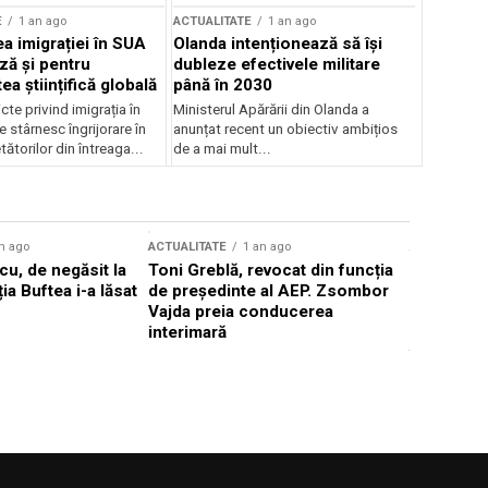
E
1 an ago
ACTUALITATE
1 an ago
a imigrației în SUA
Olanda intenționează să își
ză și pentru
dubleze efectivele militare
a științifică globală
până în 2030
cte privind imigrația în
Ministerul Apărării din Olanda a
e stârnesc îngrijorare în
anunțat recent un obiectiv ambițios
tătorilor din întreaga...
de a mai mult...
n ago
ACTUALITATE
1 an ago
ACTUALITATE
u, de negăsit la
Toni Greblă, revocat din funcția
Ilie Boloj
ția Buftea i-a lăsat
de președinte al AEP. Zsombor
alegerilor
Vajda preia conducerea
constituți
interimară
concentră
viitoarelo