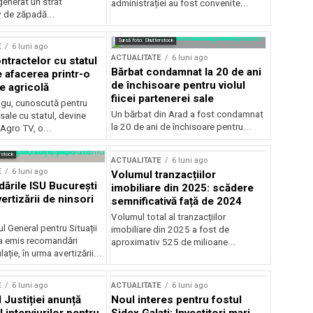
generat un strat
administrației au fost convenite...
v de zăpadă...
Sursă foto: Shutterstock
E
6 luni ago
ACTUALITATE
6 luni ago
ntractelor cu statul
Bărbat condamnat la 20 de ani
e afacerea printr-o
de închisoare pentru violul
e agricolă
fiicei partenerei sale
gu, cunoscută pentru
Un bărbat din Arad a fost condamnat
sale cu statul, devine
la 20 de ani de închisoare pentru...
 Agro TV, o...
rstock
ACTUALITATE
6 luni ago
E
6 luni ago
Volumul tranzacțiilor
rile ISU București
imobiliare din 2025: scădere
ertizării de ninsori
semnificativă față de 2024
Volumul total al tranzacțiilor
l General pentru Situații
imobiliare din 2025 a fost de
a emis recomandări
aproximativ 525 de milioane...
ție, în urma avertizării...
E
6 luni ago
ACTUALITATE
6 luni ago
 Justiției anunță
Noul interes pentru fostul