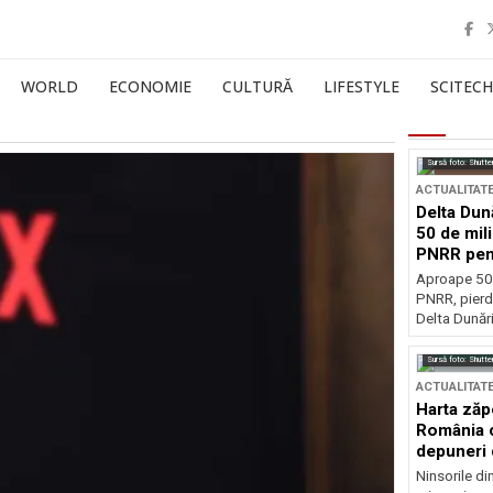
WORLD
ECONOMIE
CULTURĂ
LIFESTYLE
SCITECH
Sursă foto: Shutte
ACTUALITAT
Delta Dun
50 de mil
PNRR pen
esențiale
Aproape 50 
PNRR, pierdu
Delta Dunării
Sursă foto: Shutte
ACTUALITAT
Harta zăp
România c
depuneri 
Ninsorile di