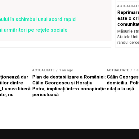
ACTUALITAT
Reprimare
este o cri
ului în schimbul unui acord rapid
comunitate
ni urmăritori pe rețele sociale
Măsurile stri
Statele Unit
rândul cerce
ACTUALITATE
1 an ago
ACTUALITATE
1 a
cționează dur
Plan de destabilizare a României:
Călin Georgesc
ilor dintre
Călin Georgescu și Horațiu
domiciliu. Poli
 „Lumea liberă
Potra, implicați într-o conspirație
citația la ușă
ate, nu
periculoasă