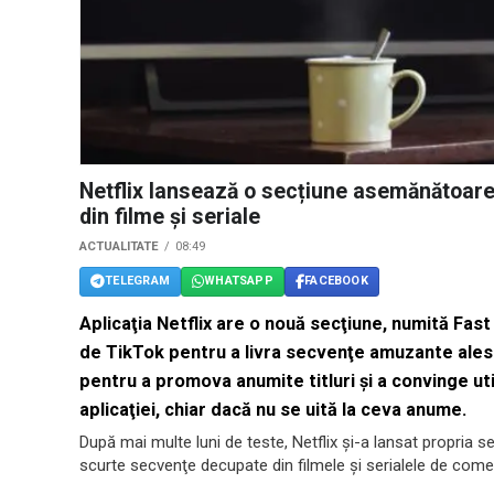
Netflix lansează o secțiune asemănătoare
din filme şi seriale
ACTUALITATE
08:49
TELEGRAM
WHATSAPP
FACEBOOK
Aplicaţia Netflix are o nouă secţiune, numită Fas
de TikTok pentru a livra secvenţe amuzante alese 
pentru a promova anumite titluri şi a convinge uti
aplicaţiei, chiar dacă nu se uită la ceva anume.
După mai multe luni de teste, Netflix şi-a lansat propria 
scurte secvenţe decupate din filmele şi serialele de comed