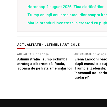
Horoscop 2 august 2026. Ziua clarificărilor
Trump anunță anularea atacurilor asupra Iran
Marile branduri investesc în creatori cu puți
ACTUALITATE - ULTIMELE ARTICOLE
ACTUALITATE
1 an ago
ACTUALITATE
1 an ago
Administrația Trump schimbă
Elena Lasconi rea
strategia cibernetică: Rusia,
după eșecul discuți
scoasă de pe lista amenințărilor
Trump și Zelenski:
înseamnă solidarit
trădare!”