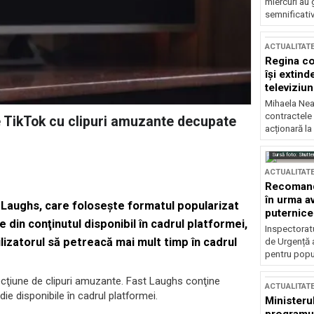
miercuri au 
semnificati
ACTUALITAT
Regina co
își extind
televiziun
Mihaela Nea
contractele 
 TikTok cu clipuri amuzante decupate
acționară la
Sursă foto: Shutte
ACTUALITAT
Recomandă
în urma av
t Laughs, care foloseşte formatul popularizat
puternice
din conţinutul disponibil în cadrul platformei,
Inspectoratu
lizatorul să petreacă mai mult timp în cadrul
de Urgență 
pentru popula
secţiune de clipuri amuzante. Fast Laughs conţine
ACTUALITAT
ie disponibile în cadrul platformei.
Ministerul