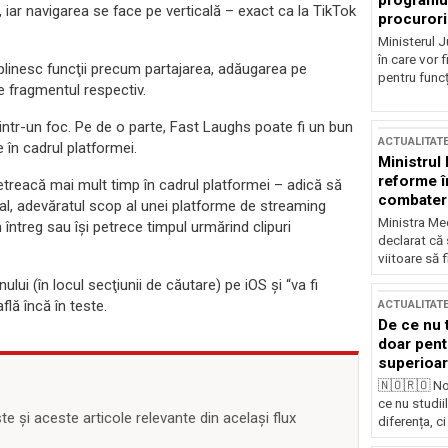
programul
, iar navigarea se face pe verticală – exact ca la TikTok
procurori
Ministerul Ju
în care vor f
deplinesc funcţii precum partajarea, adăugarea pe
pentru funcți
ne fragmentul respectiv.
intr-un foc. Pe de o parte, Fast Laughs poate fi un bun
ACTUALITAT
 în cadrul platformei.
Ministrul
reforme î
 petreacă mai mult timp în cadrul platformei – adică să
combaterea
al, adevăratul scop al unei platforme de streaming
Ministra Med
întreg sau îşi petrece timpul urmărind clipuri
declarat că
viitoare să 
ui (în locul secţiunii de căutare) pe iOS şi “va fi
flă încă în teste.
ACTUALITAT
De ce nu 
doar pentr
superioar
🇳🇴🇷🇴 No
ce nu studii
 și aceste articole relevante din același flux
diferența, ci