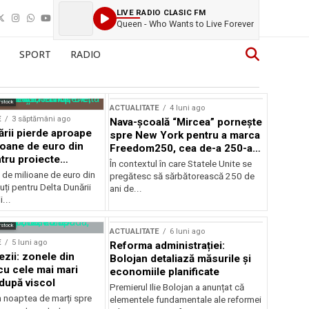
LIVE RADIO CLASIC FM
Queen - Who Wants to Live Forever
SPORT
RADIO
rstock
ACTUALITATE
4 luni ago
E
3 săptămâni ago
Nava-școală “Mircea” pornește
ării pierde aproape
spre New York pentru a marca
ioane de euro din
Freedom250, cea de-a 250-a
tru proiecte
aniversare a Statelor Unite
În contextul în care Statele Unite se
de milioane de euro din
pregătesc să sărbătorească 250 de
ți pentru Delta Dunării
ani de...
...
rstock
ACTUALITATE
6 luni ago
E
5 luni ago
Reforma administrației:
ezii: zonele din
Bolojan detaliază măsurile și
u cele mai mari
economiile planificate
după viscol
Premierul Ilie Bolojan a anunțat că
n noaptea de marți spre
elementele fundamentale ale reformei