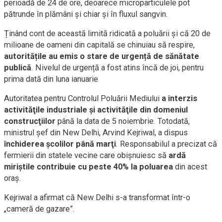
perioadă de 24 de ore, deoarece microparticulele pot
pătrunde în plămâni şi chiar şi în fluxul sangvin.
Ținând cont de această limită ridicată a poluării și că 20 de
milioane de oameni din capitală se chinuiau să respire,
autoritățile au emis o stare de urgență de sănătate
publică
. Nivelul de urgență a fost atins încă de joi, pentru
prima dată din luna ianuarie
Autoritatea pentru Controlul Poluării Mediului
a interzis
activităţile industriale şi activităţile din domeniul
construcţiilor
până la data de 5 noiembrie. Totodată,
ministrul şef din New Delhi, Arvind Kejriwal, a dispus
închiderea şcolilor până marţi
. Responsabilul a precizat că
fermierii din statele vecine care obişnuiesc să
ardă
miriştile contribuie cu peste 40% la poluarea
din acest
oraş.
Kejriwal a afirmat că New Delhi s-a transformat într-o
„cameră de gazare”.