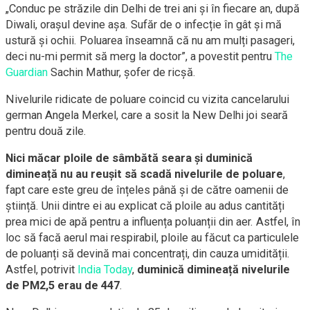
„Conduc pe străzile din Delhi de trei ani și în fiecare an, după
Diwali, orașul devine așa. Sufăr de o infecție în gât și mă
ustură și ochii. Poluarea înseamnă că nu am mulți pasageri,
deci nu-mi permit să merg la doctor”, a povestit pentru
The
Guardian
Sachin Mathur, șofer de ricșă.
Nivelurile ridicate de poluare coincid cu vizita cancelarului
german Angela Merkel, care a sosit la New Delhi joi seară
pentru două zile.
Nici măcar ploile de sâmbătă seara și duminică
dimineață nu au reușit să scadă nivelurile de poluare
,
fapt care este greu de înțeles până și de către oamenii de
știință. Unii dintre ei au explicat că ploile au adus cantități
prea mici de apă pentru a influența poluanții din aer. Astfel, în
loc să facă aerul mai respirabil, ploile au făcut ca particulele
de poluanți să devină mai concentrați, din cauza umidității.
Astfel, potrivit
India Today
,
duminică dimineață nivelurile
de PM2,5 erau de 447
.