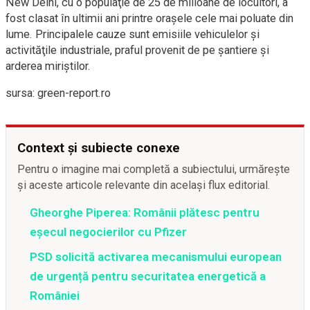
New Delhi, cu o populaţie de 25 de milioane de locuitori, a
fost clasat în ultimii ani printre oraşele cele mai poluate din
lume. Principalele cauze sunt emisiile vehiculelor şi
activităţile industriale, praful provenit de pe şantiere şi
arderea miriştilor.
sursa: green-report.ro
Context și subiecte conexe
Pentru o imagine mai completă a subiectului, urmărește
și aceste articole relevante din același flux editorial.
Gheorghe Piperea: Românii plătesc pentru
eșecul negocierilor cu Pfizer
PSD solicită activarea mecanismului european
de urgență pentru securitatea energetică a
României