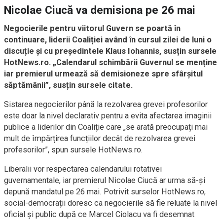
Nicolae Ciucă va demisiona pe 26 mai
Negocierile pentru viitorul Guvern se poartă în
continuare, liderii Coaliției având în cursul zilei de luni o
discuție și cu președintele Klaus Iohannis, susțin sursele
HotNews.ro. „Calendarul schimbării Guvernul se menține
iar premierul urmează să demisioneze spre sfârșitul
săptămânii”, susțin sursele citate.
Sistarea negocierilor până la rezolvarea grevei profesorilor
este doar la nivel declarativ pentru a evita afectarea imaginii
publice a liderilor din Coaliție care „se arată preocupați mai
mult de împărțirea funcțiilor decât de rezolvarea grevei
profesorilor”, spun sursele HotNews.ro.
Liberalii vor respectarea calendarului rotativei
guvernamentale, iar premierul Nicolae Ciucă ar urma să-și
depună mandatul pe 26 mai. Potrivit surselor HotNews.ro,
social-democrații doresc ca negocierile să fie reluate la nivel
oficial și public după ce Marcel Ciolacu va fi desemnat