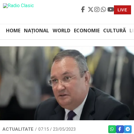
LIVE
HOME
NAȚIONAL
WORLD
ECONOMIE
CULTURĂ
L
ACTUALITATE
07:15 / 23/05/2023
WHATSAPP
FACEBO
TEL