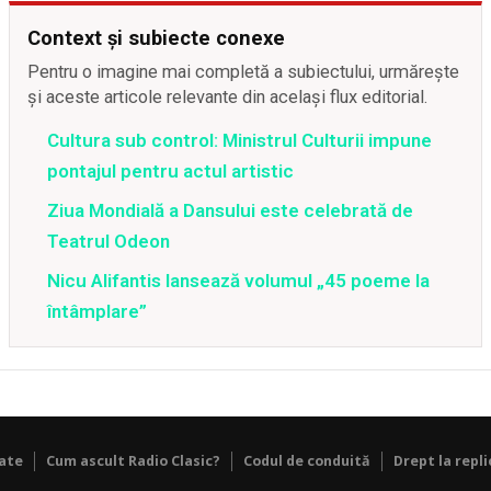
Context și subiecte conexe
Pentru o imagine mai completă a subiectului, urmărește
și aceste articole relevante din același flux editorial.
Cultura sub control: Ministrul Culturii impune
pontajul pentru actul artistic
Ziua Mondială a Dansului este celebrată de
Teatrul Odeon
Nicu Alifantis lansează volumul „45 poeme la
întâmplare”
tate
Cum ascult Radio Clasic?
Codul de conduită
Drept la repli