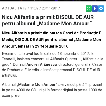
ACTUALITATE
11:39 / 20/11/2017
WHATSAPP
FACEBO
TEL
Nicu Alifantis a primit DISCUL DE AUR
petru albumul „Madame Mon Amour”
Nicu Alifantis a primit din partea Casei de Producție E-
Media, DISCUL DE AUR pentru albumul „Madame Mon
Amour”, lansat în 29 februarie 2016.
Evenimentul a avut loc în data de 18 noiembrie 2017, la
Teatrelli, înaintea concertului Alifantis Quartet – „Alifantis a la
grec”. Domnul
Andrei V. Enescu
, directorul general al Casei
de Producție E-Media, a înmânat personal DISCUL DE AUR
artistului.
Albumul
„Madame Mon Amour”
s-a vândut până în prezent
în peste 4000 de CD-uri și în format digital în peste 1000 de
exemplare.