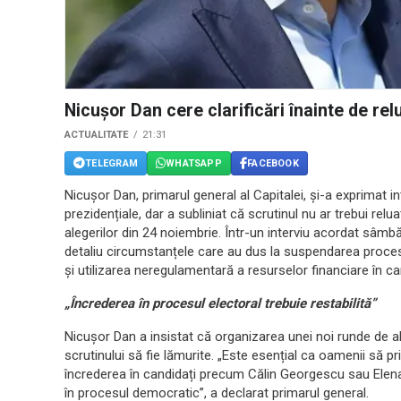
Nicușor Dan cere clarificări înainte de rel
ACTUALITATE
21:31
TELEGRAM
WHATSAPP
FACEBOOK
Nicușor Dan, primarul general al Capitalei, și-a exprimat i
prezidențiale, dar a subliniat că scrutinul nu ar trebui relu
alegerilor din 24 noiembrie. Într-un interviu acordat sâmbăt
detaliu circumstanțele care au dus la suspendarea procesul
și utilizarea neregulamentară a resurselor financiare în c
„Încrederea în procesul electoral trebuie restabilită”
Nicușor Dan a insistat că organizarea unei noi runde de al
scrutinului să fie lămurite. „Este esențial ca oamenii să pr
încrederea în candidați precum Călin Georgescu sau Elena
în procesul democratic”, a declarat primarul general.