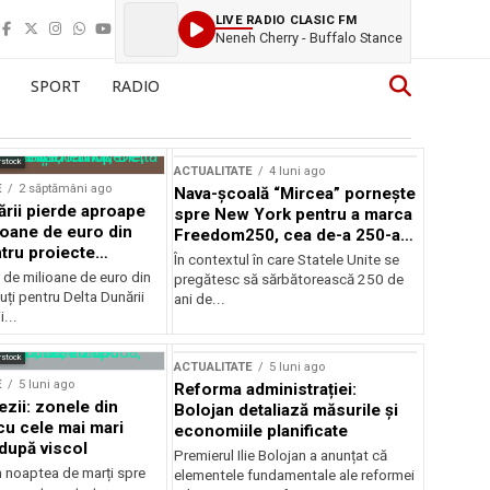
LIVE RADIO CLASIC FM
Neneh Cherry - Buffalo Stance
SPORT
RADIO
rstock
ACTUALITATE
4 luni ago
E
2 săptămâni ago
Nava-școală “Mircea” pornește
ării pierde aproape
spre New York pentru a marca
ioane de euro din
Freedom250, cea de-a 250-a
tru proiecte
aniversare a Statelor Unite
În contextul în care Statele Unite se
de milioane de euro din
pregătesc să sărbătorească 250 de
ți pentru Delta Dunării
ani de...
...
rstock
ACTUALITATE
5 luni ago
E
5 luni ago
Reforma administrației:
ezii: zonele din
Bolojan detaliază măsurile și
u cele mai mari
economiile planificate
după viscol
Premierul Ilie Bolojan a anunțat că
n noaptea de marți spre
elementele fundamentale ale reformei