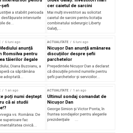
 interviurilor pentru
Sidex Galați: Investitori mari
-șefi
cer caietul de sarcini
stiției a stabilit perioada
Mai mulți investitori au solicitat
i desfășurate interviurile
caietul de sarcini pentru licitația
ile de...
combinatului siderurgic Liberty
Galați,...
E
6 luni ago
ACTUALITATE
6 luni ago
 Mediului anunță
Nicușor Dan anunță amânarea
n Romsilva pentru
discuțiilor despre șefii
 tăierilor ilegale
parchetelor
iului, Diana Buzoianu, a
Președintele Nicușor Dan a declarat
 speră ca săptămâna
că discuțiile privind numirile pentru
fie adoptată...
șefii parchetelor și serviciilor...
E
1 an ago
ACTUALITATE
1 an ago
te poți numi deștept
Ultimul sondaj comandat de
u că ai studii
Nicușor Dan
e!?
George Simion și Victor Ponta, în
fruntea sondajelor pentru alegerile
rvegia vs. România: De
prezidențiale ...
le superioare fac
 mentalitatea civică...