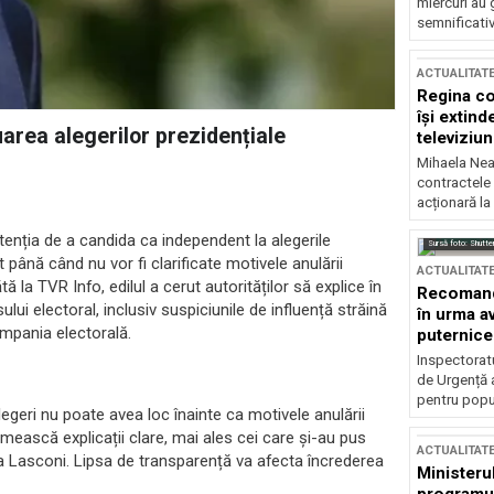
miercuri au 
semnificati
ACTUALITAT
Regina co
își extind
uarea alegerilor prezidențiale
televiziun
Mihaela Nea
contractele 
acționară la
ntenția de a candida ca independent la alegerile
Sursă foto: Shutte
at până când nu vor fi clarificate motivele anulării
ACTUALITAT
ă la TVR Info, edilul a cerut autorităților să explice în
Recomandă
ui electoral, inclusiv suspiciunile de influență străină
în urma av
ampania electorală.
puternice
Inspectoratu
de Urgență 
pentru popula
egeri nu poate avea loc înainte ca motivele anulării
imească explicații clare, mai ales cei care și-au pus
ACTUALITAT
 Lasconi. Lipsa de transparență va afecta încrederea
Ministerul