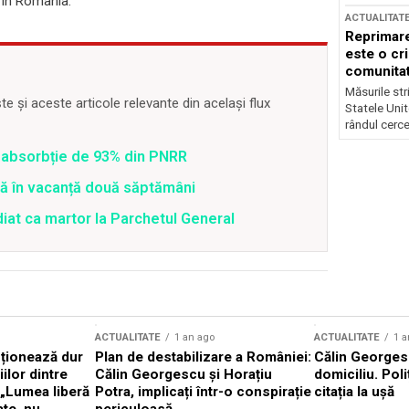
c în România.
ACTUALITAT
Reprimare
este o cri
comunitate
Măsurile stri
 și aceste articole relevante din același flux
Statele Unit
rândul cerce
 o absorbție de 93% din PNRR
tră în vacanță două săptămâni
diat ca martor la Parchetul General
ACTUALITATE
1 an ago
ACTUALITATE
1 a
cționează dur
Plan de destabilizare a României:
Călin Georgesc
ilor dintre
Călin Georgescu și Horațiu
domiciliu. Poli
 „Lumea liberă
Potra, implicați într-o conspirație
citația la ușă