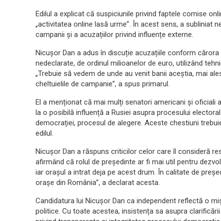
Edilul a explicat că suspiciunile privind faptele comise onl
„activitatea online lasă urme”. În acest sens, a subliniat n
campanii și a acuzațiilor privind influențe externe.
Nicușor Dan a adus în discuție acuzațiile conform cărora u
nedeclarate, de ordinul milioanelor de euro, utilizând teh
„Trebuie să vedem de unde au venit banii aceștia, mai ales
cheltuielile de campanie”, a spus primarul.
El a menționat că mai mulți senatori americani și oficiali 
la o posibilă influență a Rusiei asupra procesului electoral.
democrației, procesul de alegere. Aceste chestiuni trebuie
edilul.
Nicușor Dan a răspuns criticilor celor care îl consideră r
afirmând că rolul de președinte ar fi mai util pentru dezvo
iar orașul a intrat deja pe acest drum. În calitate de președ
orașe din România”, a declarat acesta.
Candidatura lui Nicușor Dan ca independent reflectă o miș
politice. Cu toate acestea, insistența sa asupra clarificări