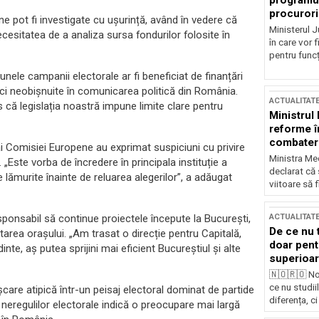
programul
procurori
ine pot fi investigate cu ușurință, având în vedere că
Ministerul Ju
ecesitatea de a analiza sursa fondurilor folosite în
în care vor f
pentru funcți
nele campanii electorale ar fi beneficiat de finanțări
nici neobișnuite în comunicarea politică din România.
ACTUALITAT
 că legislația noastră impune limite clare pentru
Ministrul
reforme î
combaterea
ai Comisiei Europene au exprimat suspiciuni cu privire
Ministra Med
 „Este vorba de încredere în principala instituție a
declarat că
 lămurite înainte de reluarea alegerilor”, a adăugat
viitoare să 
ACTUALITAT
esponsabil să continue proiectele începute la București,
De ce nu 
ltarea orașului. „Am trasat o direcție pentru Capitală,
doar pentr
inte, aș putea sprijini mai eficient Bucureștiul și alte
superioar
🇳🇴🇷🇴 No
ce nu studii
care atipică într-un peisaj electoral dominat de partide
diferența, ci
i neregulilor electorale indică o preocupare mai largă