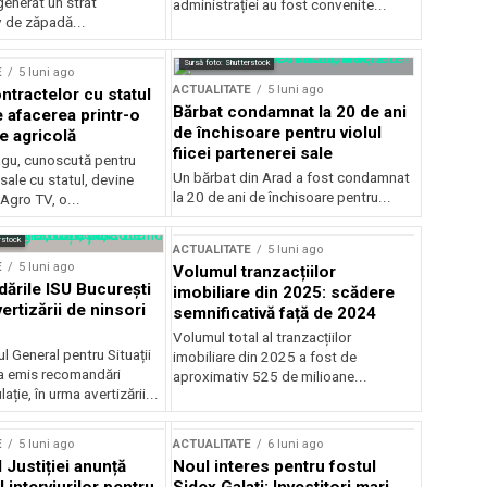
generat un strat
administrației au fost convenite...
v de zăpadă...
Sursă foto: Shutterstock
E
5 luni ago
ACTUALITATE
5 luni ago
ntractelor cu statul
Bărbat condamnat la 20 de ani
e afacerea printr-o
de închisoare pentru violul
e agricolă
fiicei partenerei sale
gu, cunoscută pentru
Un bărbat din Arad a fost condamnat
sale cu statul, devine
la 20 de ani de închisoare pentru...
 Agro TV, o...
rstock
ACTUALITATE
5 luni ago
E
5 luni ago
Volumul tranzacțiilor
rile ISU București
imobiliare din 2025: scădere
ertizării de ninsori
semnificativă față de 2024
Volumul total al tranzacțiilor
l General pentru Situații
imobiliare din 2025 a fost de
a emis recomandări
aproximativ 525 de milioane...
ție, în urma avertizării...
E
5 luni ago
ACTUALITATE
6 luni ago
 Justiției anunță
Noul interes pentru fostul