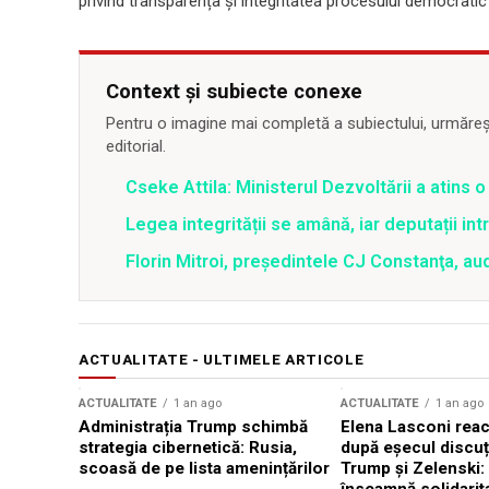
privind transparența și integritatea procesului democrati
Context și subiecte conexe
Pentru o imagine mai completă a subiectului, urmărește
editorial.
Cseke Attila: Ministerul Dezvoltării a atins
Legea integrității se amână, iar deputații in
Florin Mitroi, preşedintele CJ Constanţa, au
ACTUALITATE - ULTIMELE ARTICOLE
ACTUALITATE
1 an ago
ACTUALITATE
1 an ago
Administrația Trump schimbă
Elena Lasconi rea
strategia cibernetică: Rusia,
după eșecul discuți
scoasă de pe lista amenințărilor
Trump și Zelenski: