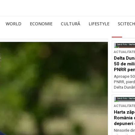
WORLD
ECONOMIE
CULTURĂ
LIFESTYLE
SCITECH
Sursă foto: Shutte
ACTUALITAT
Delta Dun
50 de mil
PNRR pen
esențiale
Aproape 50 
PNRR, pierdu
Delta Dunării
Sursă foto: Shutte
ACTUALITAT
Harta zăp
România c
depuneri 
Ninsorile di