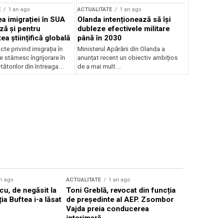
E
1 an ago
ACTUALITATE
1 an ago
a imigrației în SUA
Olanda intenționează să își
ză și pentru
dubleze efectivele militare
a științifică globală
până în 2030
cte privind imigrația în
Ministerul Apărării din Olanda a
e stârnesc îngrijorare în
anunțat recent un obiectiv ambițios
tătorilor din întreaga...
de a mai mult...
n ago
ACTUALITATE
1 an ago
ACTUALITATE
u, de negăsit la
Toni Greblă, revocat din funcția
Ilie Boloj
ția Buftea i-a lăsat
de președinte al AEP. Zsombor
alegerilor
Vajda preia conducerea
constituți