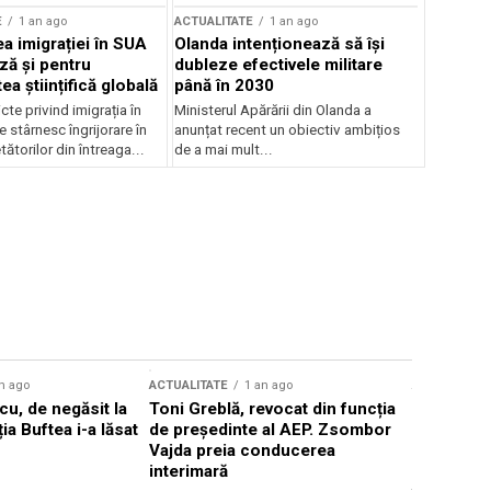
E
1 an ago
ACTUALITATE
1 an ago
a imigrației în SUA
Olanda intenționează să își
ză și pentru
dubleze efectivele militare
a științifică globală
până în 2030
cte privind imigrația în
Ministerul Apărării din Olanda a
e stârnesc îngrijorare în
anunțat recent un obiectiv ambițios
tătorilor din întreaga...
de a mai mult...
n ago
ACTUALITATE
1 an ago
ACTUALITATE
u, de negăsit la
Toni Greblă, revocat din funcția
Ilie Boloj
ția Buftea i-a lăsat
de președinte al AEP. Zsombor
alegerilor
Vajda preia conducerea
constituți
interimară
concentră