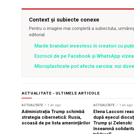
Context și subiecte conexe
Pentru o imagine mai completă a subiectului, urmărește
editorial.
Marile branduri investesc în creatori cu puți
Escrocii de pe Facebook și WhatsApp vizea
Microplasticele pot afecta sarcina: noi dove
ACTUALITATE - ULTIMELE ARTICOLE
ACTUALITATE
1 an ago
ACTUALITATE
1 an ago
Administrația Trump schimbă
Elena Lasconi rea
strategia cibernetică: Rusia,
după eșecul discuți
scoasă de pe lista amenințărilor
Trump și Zelenski:
înseamnă solidarit