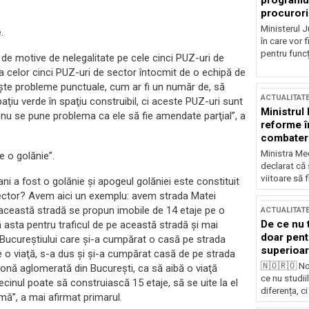
programul
procurori
Ministerul Ju
.
în care vor f
pentru funcți
de motive de nelegalitate pe cele cinci PUZ-uri de
a celor cinci PUZ-uri de sector întocmit de o echipă de
işte probleme punctuale, cum ar fi un număr de, să
ACTUALITAT
aţiu verde în spaţiu construibil, ci aceste PUZ-uri sunt
Ministrul
nu se pune problema ca ele să fie amendate parţial”, a
reforme î
combaterea
Ministra Med
e o golănie”.
declarat că
viitoare să 
ni a fost o golănie şi apogeul golăniei este constituit
ector? Avem aici un exemplu: avem strada Matei
e această stradă se propun imobile de 14 etaje pe o
ACTUALITAT
De ce nu 
ă asta pentru traficul de pe această stradă şi mai
doar pentr
 Bucureştiului care şi-a cumpărat o casă pe strada
superioar
lui de o viaţă, s-a dus şi şi-a cumpărat casă de pe strada
🇳🇴🇷🇴 No
zonă aglomerată din Bucureşti, ca să aibă o viaţă
ce nu studii
ecinul poate să construiască 15 etaje, să se uite la el
diferența, ci
emă”, a mai afirmat primarul.