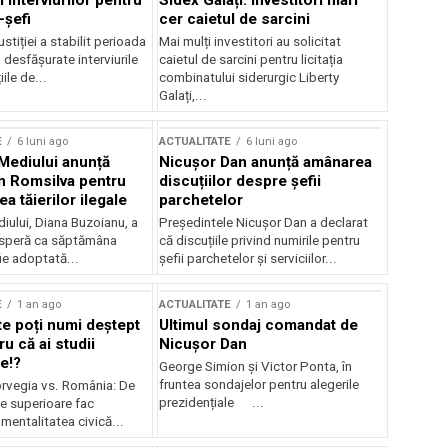
 interviurilor pentru
Sidex Galați: Investitori mari
-șefi
cer caietul de sarcini
stiției a stabilit perioada
Mai mulți investitori au solicitat
i desfășurate interviurile
caietul de sarcini pentru licitația
ile de...
combinatului siderurgic Liberty
Galați,...
E
6 luni ago
ACTUALITATE
6 luni ago
 Mediului anunță
Nicușor Dan anunță amânarea
n Romsilva pentru
discuțiilor despre șefii
 tăierilor ilegale
parchetelor
iului, Diana Buzoianu, a
Președintele Nicușor Dan a declarat
 speră ca săptămâna
că discuțiile privind numirile pentru
fie adoptată...
șefii parchetelor și serviciilor...
E
1 an ago
ACTUALITATE
1 an ago
te poți numi deștept
Ultimul sondaj comandat de
u că ai studii
Nicușor Dan
e!?
George Simion și Victor Ponta, în
fruntea sondajelor pentru alegerile
rvegia vs. România: De
prezidențiale ...
le superioare fac
 mentalitatea civică...