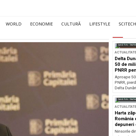
WORLD
ECONOMIE
CULTURĂ
LIFESTYLE
SCITECH
Sursă foto: Shutte
ACTUALITAT
Delta Dun
50 de mil
PNRR pen
esențiale
Aproape 50 
PNRR, pierdu
Delta Dunării
Sursă foto: Shutte
ACTUALITAT
Harta zăp
România c
depuneri 
Ninsorile di