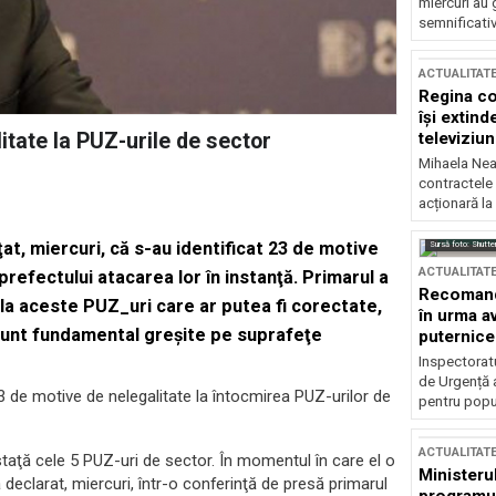
miercuri au 
semnificati
ACTUALITAT
Regina co
își extind
televiziun
itate la PUZ-urile de sector
Mihaela Nea
contractele 
acționară la
ţat, miercuri, că s-au identificat 23 de motive
Sursă foto: Shutte
ACTUALITAT
prefectului atacarea lor în instanţă. Primarul a
Recomandă
la aceste PUZ_uri care ar putea fi corectate,
în urma av
sunt fundamental greşite pe suprafeţe
puternice
Inspectoratu
de Urgență 
3 de motive de nelegalitate la întocmirea PUZ-urilor de
pentru popula
ACTUALITAT
nstaţă cele 5 PUZ-uri de sector. În momentul în care el o
Ministerul
a declarat, miercuri, într-o conferinţă de presă primarul