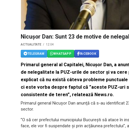
Nicuşor Dan: Sunt 23 de motive de nelegal
ACTUALITATE
12:04
TELEGRAM
WHATSAPP
FACEBOOK
Primarul general al Capitalei, Nicuşor Dan, a anun
de nelegalitate la PUZ-urile de sector şi va cere 
explicat că nu există câteva probleme punctuale 
ci este vorba despre faptul că ”aceste PUZ-uri 
consistente de teren”, relatează News.ro.
Primarul general Nicuşor Dan anunţă că s-au identificat 2
sector.
”O să cer prefectului municipiului Bucureşti să atace în i
face, ele vor fi suspendate şi prin acţăiunea prefectului”, 