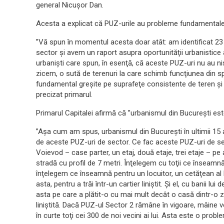
general Nicuşor Dan.
Acesta a explicat că PUZ-urile au probleme fundamentale
”Vă spun în momentul acesta doar atât: am identificat 23 
sector şi avem un raport asupra oportunităţii urbanistice 
urbanişti care spun, în esenţă, că aceste PUZ-uri nu au n
zicem, o sută de terenuri la care schimb funcţiunea din sp
fundamental greşite pe suprafeţe consistente de teren şi 
precizat primarul.
Primarul Capitalei afirmă că ”urbanismul din Bucureşti est
”Aşa cum am spus, urbanismul din Bucureşti în ultimii 15 a
de aceste PUZ-uri de sector. Ce fac aceste PUZ-uri de s
Voievod – case parter, un etaj, două etaje, trei etaje – p
stradă cu profil de 7 metri. Înţelegem cu toţii ce înseamn
înţelegem ce înseamnă pentru un locuitor, un cetăţean al
asta, pentru a trăi într-un cartier liniştit. Şi el, cu banii 
asta pe care a plătit-o cu mai mult decât o casă dintr-o 
liniştită. Dacă PUZ-ul Sector 2 rămâne în vigoare, mâine v
în curte toţi cei 300 de noi vecini ai lui. Asta este o probl