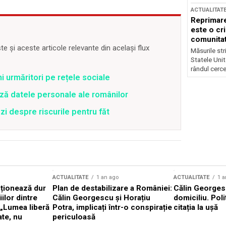
ACTUALITAT
Reprimare
este o cri
comunitate
 și aceste articole relevante din același flux
Măsurile stri
Statele Unit
rândul cerce
ni urmăritori pe rețele sociale
ză datele personale ale românilor
zi despre riscurile pentru făt
ACTUALITATE
1 an ago
ACTUALITATE
1 a
cționează dur
Plan de destabilizare a României:
Călin Georgesc
ilor dintre
Călin Georgescu și Horațiu
domiciliu. Poli
 „Lumea liberă
Potra, implicați într-o conspirație
citația la ușă
ate, nu
periculoasă