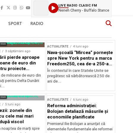
LIVE RADIO CLASIC FM
Neneh Cherry - Buffalo Stance
SPORT
RADIO
rstock
ACTUALITATE
4 luni ago
E
3 săptămâni ago
Nava-școală “Mircea” pornește
ării pierde aproape
spre New York pentru a marca
ioane de euro din
Freedom250, cea de-a 250-a
tru proiecte
aniversare a Statelor Unite
În contextul în care Statele Unite se
de milioane de euro din
pregătesc să sărbătorească 250 de
ți pentru Delta Dunării
ani de...
...
rstock
ACTUALITATE
6 luni ago
E
5 luni ago
Reforma administrației:
ezii: zonele din
Bolojan detaliază măsurile și
u cele mai mari
economiile planificate
după viscol
Premierul Ilie Bolojan a anunțat că
n noaptea de marți spre
elementele fundamentale ale reformei