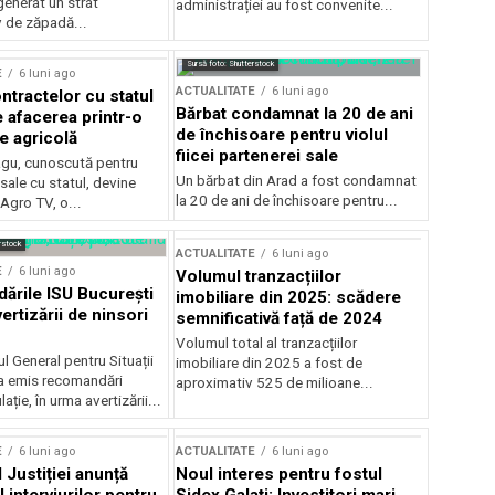
generat un strat
administrației au fost convenite...
v de zăpadă...
Sursă foto: Shutterstock
E
6 luni ago
ACTUALITATE
6 luni ago
ntractelor cu statul
Bărbat condamnat la 20 de ani
e afacerea printr-o
de închisoare pentru violul
e agricolă
fiicei partenerei sale
gu, cunoscută pentru
Un bărbat din Arad a fost condamnat
sale cu statul, devine
la 20 de ani de închisoare pentru...
 Agro TV, o...
rstock
ACTUALITATE
6 luni ago
E
6 luni ago
Volumul tranzacțiilor
rile ISU București
imobiliare din 2025: scădere
ertizării de ninsori
semnificativă față de 2024
Volumul total al tranzacțiilor
l General pentru Situații
imobiliare din 2025 a fost de
a emis recomandări
aproximativ 525 de milioane...
ție, în urma avertizării...
E
6 luni ago
ACTUALITATE
6 luni ago
 Justiției anunță
Noul interes pentru fostul