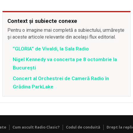
Context și subiecte conexe
Pentru o imagine mai completă a subiectului, urmărește
și aceste articole relevante din același flux editorial.
”GLORIA” de Vivaldi, la Sala Radio
Nigel Kennedy va concerta pe 8 octombrie la
Bucureşti
Concert al Orchestrei de Cameră Radio în
Grădina ParkLake
tate
Cum ascult Radio Clasic?
Codul de conduită
Drept la repli