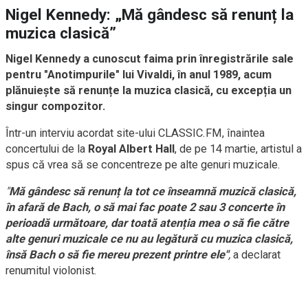
Nigel Kennedy: „Mă gândesc să renunț la
muzica clasică”
Nigel Kennedy a cunoscut faima prin înregistrările sale
pentru "Anotimpurile" lui Vivaldi, în anul 1989, acum
plănuiește să renunțe la muzica clasică, cu excepția un
singur compozitor.
Într-un interviu acordat site-ului CLASSIC.FM, înaintea
concertului de la
Royal Albert Hall
, de pe 14 martie, artistul a
spus că vrea să se concentreze pe alte genuri muzicale.
"
Mă gândesc să renunț la tot ce înseamnă muzică clasică,
în afară de Bach, o să mai fac poate 2 sau 3 concerte în
perioadă următoare, dar toată atenția mea o să fie către
alte genuri muzicale ce nu au legătură cu muzica clasică,
însă Bach o să fie mereu prezent printre ele"
,
a declarat
renumitul violonist.