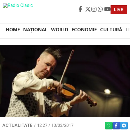
LIVE
HOME
NAȚIONAL
WORLD
ECONOMIE
CULTURĂ
L
ACTUALITATE
12:27 / 13/03/2017
WHATSAPP
FACEBO
TEL