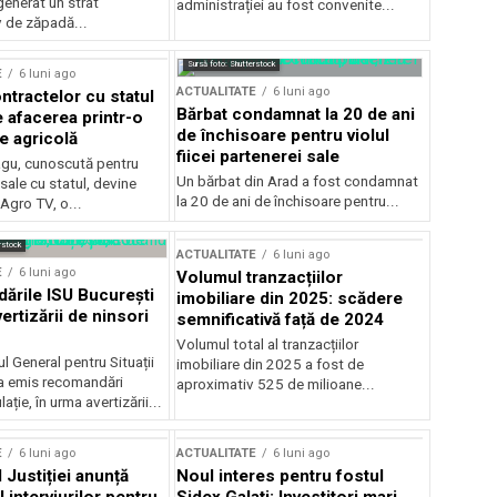
generat un strat
administrației au fost convenite...
v de zăpadă...
Sursă foto: Shutterstock
E
6 luni ago
ACTUALITATE
6 luni ago
ntractelor cu statul
Bărbat condamnat la 20 de ani
e afacerea printr-o
de închisoare pentru violul
e agricolă
fiicei partenerei sale
gu, cunoscută pentru
Un bărbat din Arad a fost condamnat
sale cu statul, devine
la 20 de ani de închisoare pentru...
 Agro TV, o...
rstock
ACTUALITATE
6 luni ago
E
6 luni ago
Volumul tranzacțiilor
rile ISU București
imobiliare din 2025: scădere
ertizării de ninsori
semnificativă față de 2024
Volumul total al tranzacțiilor
l General pentru Situații
imobiliare din 2025 a fost de
a emis recomandări
aproximativ 525 de milioane...
ție, în urma avertizării...
E
6 luni ago
ACTUALITATE
6 luni ago
 Justiției anunță
Noul interes pentru fostul