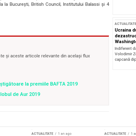
 la Bucureşti, British Council, Institutului Balassi şi 4
ACTUALITAT
Ucraina d
dezastruo
Washingto
incertitud
Indiferent d
Volodimir Ze
 și aceste articole relevante din același flux
capcană dip
âştigătoare la premiile BAFTA 2019
Globul de Aur 2019
ACTUALITATE
1 an ago
ACTUALITATE
1 a