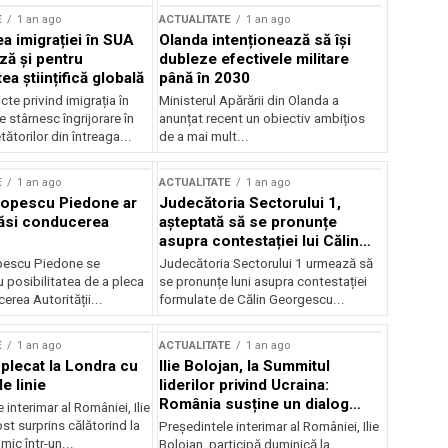
E
1 an ago
ACTUALITATE
1 an ago
a imigrației în SUA
Olanda intenționează să își
ză și pentru
dubleze efectivele militare
a științifică globală
până în 2030
cte privind imigrația în
Ministerul Apărării din Olanda a
e stârnesc îngrijorare în
anunțat recent un obiectiv ambițios
tătorilor din întreaga...
de a mai mult...
E
1 an ago
ACTUALITATE
1 an ago
Popescu Piedone ar
Judecătoria Sectorului 1,
ăsi conducerea
așteptată să se pronunțe
asupra contestației lui Călin
Georgescu privind controlul
pescu Piedone se
Judecătoria Sectorului 1 urmează să
judiciar
 posibilitatea de a pleca
se pronunțe luni asupra contestației
erea Autorității...
formulate de Călin Georgescu...
E
1 an ago
ACTUALITATE
1 an ago
 plecat la Londra cu
Ilie Bolojan, la Summitul
e linie
liderilor privind Ucraina:
România susține un dialog
 interimar al României, Ilie
transatlantic pentru securitate
ost surprins călătorind la
Președintele interimar al României, Ilie
și stabilitate
ic într-un...
Bolojan, participă duminică la