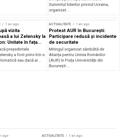
Summitul liderilor privind Ucraina,
organizat...
E
1 an ago
ACTUALITATE
1 an ago
upă vizita
Protest AUR în București:
asă a lui Zelensky la
Participare redusă și incidente
n: Unitate în fața
de securitate
inii
acă președintele
Mitingul organizat sâmbătă de
lensky a fost prins într-o
Alianța pentru Unirea Românilor
lomatică sau dacă ar...
(AUR) în Piața Universității din
București...
n ago
ACTUALITATE
1 an ago
ACTUALITATE