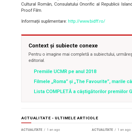
Cultural Român, Consulatului Onorific al Republicii Islanda
Proof Film.
Informații suplimentare:
http://www.bidff.ro/
Context și subiecte conexe
Pentru o imagine mai completă a subiectului, urmărește
editorial.
Premiile UCMR pe anul 2018
Filmele „Roma” şi „The Favourite”, marile c
Lista COMPLETĂ a câştigătorilor premiilor 
ACTUALITATE - ULTIMELE ARTICOLE
ACTUALITATE
1 an ago
ACTUALITATE
1 an ago