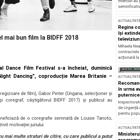
miercuri au 
semnificati
ACTUALITAT
Regina co
își extind
l mai bun film la BIDFF 2018
televiziun
Mihaela Nea
contractele 
acționară la
l Dance Film Festival s-a încheiat, duminică
Sursă foto: Shutte
Night Dancing”, coproducție Marea Britanie –
ACTUALITAT
Recomandă
în urma av
 regizoare de film), Gabor Pinter (Ungaria, selecţioner şi
puternice
 şi coregraf, câştigătorul BIDFF 2017) și publicul au
Inspectoratu
de Urgență 
pentru popula
eneficiază de o coregrafie semnată de Louise Tanoto,
it motivației juriului.
ACTUALITAT
Ministerul
 mai multe straturi de citire, cu care publicul a putut