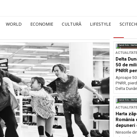
WORLD
ECONOMIE
CULTURĂ
LIFESTYLE
SCITECH
Sursă foto: Shutte
ACTUALITAT
Delta Dun
50 de mil
PNRR pen
esențiale
Aproape 50 
PNRR, pierdu
Delta Dunării
Sursă foto: Shutte
ACTUALITAT
Harta zăp
România c
depuneri 
Ninsorile di