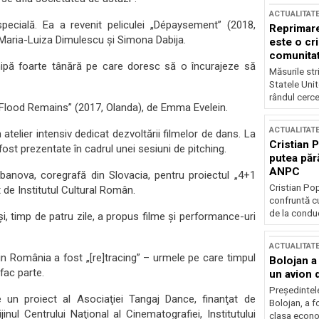
ACTUALITAT
ecială. Ea a revenit peliculei „Dépaysement” (2018,
Reprimare
Maria-Luiza Dimulescu și Simona Dabija.
este o cri
comunitate
chipă foarte tânără pe care doresc să o încurajeze să
Măsurile stri
Statele Unit
rândul cerce
„A Flood Remains” (2017, Olanda), de Emma Evelein.
ACTUALITAT
telier intensiv dedicat dezvoltării filmelor de dans. La
Cristian 
u fost prezentate în cadrul unei sesiuni de pitching.
putea păr
ANPC
banova, coregrafă din Slovacia, pentru proiectul „4+1
Cristian Po
 de Institutul Cultural Român.
confruntă cu
de la conduc
și, timp de patru zile, a propus filme şi performance-uri
ACTUALITAT
din România a fost „[re]tracing” – urmele pe care timpul
Bolojan a
 fac parte.
un avion d
Președintele
 un proiect al Asociaţiei Tangaj Dance, finanţat de
Bolojan, a f
rijinul Centrului Naţional al Cinematografiei, Institutului
clasa econom