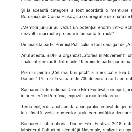
Și la această categorie a fost acordată o mențiune sp
România), de Corina Hinkov, cu o coregrafie semnată de 
„
Membrii juriului au văzut un potențial enorm într-o e
dezvolte mai multe proiecte în această formulă”.
De cealaltă parte, Premiul Publicului a fost câștigat de 
Anul acesta, BIDFF a organizat „Stories in Movement”, un a
finalul atelierului, 8 dintre cele 10 proiecte participante a
Premiul pentru „Cel mai bun pitch” a mers către Eva Ur
Dances”. Premiul în valoare de 700 de euro a fost acordat
Bucharest International Dance Film Festival a început joi 
în premieră în România, expoziții și masterclass-uri.
Tema ediţiei de anul acesta a singurului festival de gen 
le-a lăsat în vieţile oamenilor şi ale comunităţilor din care
Bucharest International Dance Film Festival 2018 este
Ministerul Culturii şi Identităţii Naţionale, realizat cu sp