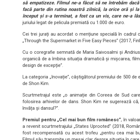
să empatizeze. Filmul ne-a făcut să ne întrebăm dacă 
facă parte din rutina noastră zilnică, la orice oră și
început și s-a terminat, a fost ca un vis, care ne-a lăs
juriului legat de pelicula premiată cu 1.000 de euro.
Cei trei jurați au acordat o mențiune specială în cadrul c
„Through the Supermarket in Five Easy Pieces” (2017, Fin
Cu o coregrafie semnată de Maria Saivosalmi și Andrius 
organică de a îmbina situația dramatică și mișcarea, film
design de excepție”.
La categoria „Inovație”, câștigătorul premiului de 500 d
de Shon Kim.
Scurtmetrajul este „o animație din Coreea de Sud car
folosirea arhivelor de dans. Shon Kim ne sugerează că,
învăța și dansul?”.
Premiul pentru „Cel mai bun film românesc”
, în valo
a revenit scurtmetrajului „States Uprooted” (2018, Român
fost recompensată cu acest trofeu „pentru cea mai bun
Filmul său transmite un mesaj clar despre situația în care