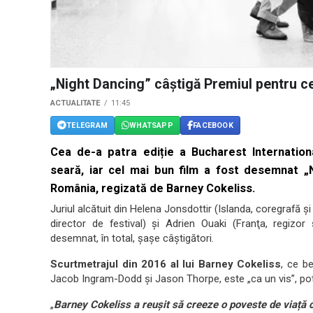
„Night Dancing” câștigă Premiul pentru ce
ACTUALITATE
11:45
TELEGRAM
WHATSAPP
FACEBOOK
Cea de-a patra ediție a Bucharest Internationa
seară, iar cel mai bun film a fost desemnat „
România, regizată de Barney Cokeliss.
Juriul alcătuit din Helena Jonsdottir (Islanda, coregrafă şi
director de festival) şi Adrien Ouaki (Franţa, regizor
desemnat, în total, șașe câștigători.
Scurtmetrajul din 2016 al lui Barney Cokeliss
, ce b
Jacob Ingram-Dodd și Jason Thorpe, este „ca un vis”, potriv
„
Barney Cokeliss a reușit să creeze o poveste de viață cu