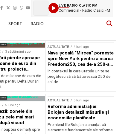
LIVE RADIO CLASIC FM
Commercial - Radio Clasic FM
SPORT
RADIO
rstock
ACTUALITATE
4 luni ago
E
3 săptămâni ago
Nava-școală “Mircea” pornește
ării pierde aproape
spre New York pentru a marca
ioane de euro din
Freedom250, cea de-a 250-a
tru proiecte
aniversare a Statelor Unite
În contextul în care Statele Unite se
de milioane de euro din
pregătesc să sărbătorească 250 de
ți pentru Delta Dunării
ani de...
...
rstock
ACTUALITATE
5 luni ago
E
5 luni ago
Reforma administrației:
ezii: zonele din
Bolojan detaliază măsurile și
u cele mai mari
economiile planificate
după viscol
Premierul Ilie Bolojan a anunțat că
n noaptea de marți spre
elementele fundamentale ale reformei