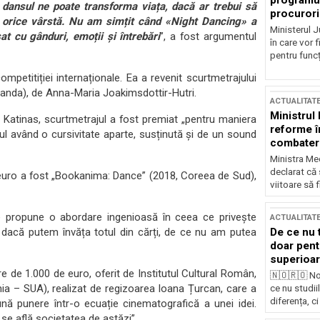
programul
dansul ne poate transforma viața, dacă ar trebui să
procurori
 la orice vârstă. Nu am simțit când «Night Dancing» a
Ministerul Ju
at cu gânduri, emoții și întrebări
”, a fost argumentul
în care vor f
pentru funcți
ompetitiției internaționale. Ea a revenit scurtmetrajului
landa), de Anna-Maria Joakimsdottir-Hutri.
ACTUALITAT
Ministrul
Katinas, scurtmetrajul a fost premiat „pentru maniera
reforme î
ul având o cursivitate aparte, susținută și de un sound
combaterea
Ministra Med
declarat că
e euro a fost „Bookanima: Dance” (2018, Coreea de Sud),
viitoare să 
e propune o abordare ingenioasă în ceea ce privește
ACTUALITAT
De ce nu 
 dacă putem învăța totul din cărți, de ce nu am putea
doar pentr
superioar
are de 1.000 de euro, oferit de Institutul Cultural Român,
🇳🇴🇷🇴 No
ia – SUA), realizat de regizoarea Ioana Țurcan, care a
ce nu studii
diferența, ci
ă punere într-o ecuație cinematografică a unei idei.
 se află societatea de astăzi”.