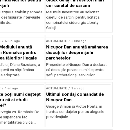
 interviurilor pentru
Sidex Galați: Investitori mari
-șefi
cer caietul de sarcini
stiției a stabilit perioada
Mai mulți investitori au solicitat
i desfășurate interviurile
caietul de sarcini pentru licitația
ile de...
combinatului siderurgic Liberty
Galați,...
E
6 luni ago
ACTUALITATE
6 luni ago
 Mediului anunță
Nicușor Dan anunță amânarea
n Romsilva pentru
discuțiilor despre șefii
 tăierilor ilegale
parchetelor
iului, Diana Buzoianu, a
Președintele Nicușor Dan a declarat
 speră ca săptămâna
că discuțiile privind numirile pentru
fie adoptată...
șefii parchetelor și serviciilor...
E
1 an ago
ACTUALITATE
1 an ago
te poți numi deștept
Ultimul sondaj comandat de
u că ai studii
Nicușor Dan
e!?
George Simion și Victor Ponta, în
fruntea sondajelor pentru alegerile
rvegia vs. România: De
prezidențiale ...
le superioare fac
 mentalitatea civică...