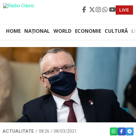
LIVE
HOME
NAȚIONAL
WORLD
ECONOMIE
CULTURĂ
L
ACTUALITATE
08:26 / 08/03/2021
WHATSAPP
FACEBO
TEL