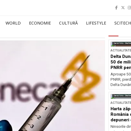
WORLD
ECONOMIE
CULTURĂ
LIFESTYLE
SCITECH
Sursă foto: Shutte
ACTUALITAT
Delta Dun
50 de mil
PNRR pen
esențiale
Aproape 50 
PNRR, pierdu
Delta Dunării
Sursă foto: Shutte
ACTUALITAT
Harta zăp
România c
depuneri 
Ninsorile di