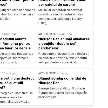
 interviurilor pentru
Sidex Galați: Investitori mari
-șefi
cer caietul de sarcini
stiției a stabilit perioada
Mai mulți investitori au solicitat
i desfășurate interviurile
caietul de sarcini pentru licitația
ile de...
combinatului siderurgic Liberty
Galați,...
E
6 luni ago
ACTUALITATE
6 luni ago
 Mediului anunță
Nicușor Dan anunță amânarea
n Romsilva pentru
discuțiilor despre șefii
 tăierilor ilegale
parchetelor
iului, Diana Buzoianu, a
Președintele Nicușor Dan a declarat
 speră ca săptămâna
că discuțiile privind numirile pentru
fie adoptată...
șefii parchetelor și serviciilor...
E
1 an ago
ACTUALITATE
1 an ago
te poți numi deștept
Ultimul sondaj comandat de
u că ai studii
Nicușor Dan
e!?
George Simion și Victor Ponta, în
fruntea sondajelor pentru alegerile
rvegia vs. România: De
prezidențiale ...
le superioare fac
 mentalitatea civică...