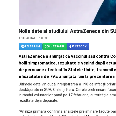
Noile date al studiului AstraZeneca din S
ACTUALITATE
08:36
TELEGRAM
WHATSAPP
FACEBOOK
AstraZeneca a anunțat că vaccinul său contra Cov
bolii simptomatice, rezultatele venind după actual
de persoane efectuat în Statele Unite, transmite
eficacitatea de 79% anunțată luni la prezentarea 
Ultimele date vin după înregistrarea a 190 de infecții printr
desfășurate în SUA, Chile și Peru. Cifrele preliminare fus
în rândul voluntarilor până pe 17 februarie, autoritățile 
rezultate deja depășite.
”Analiza primară confirmă analizele preliminare făcute pâ