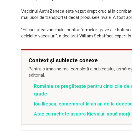
Vaccinul AstraZeneca este văzut drept crucial în combaterea
mai ușor de transportat decât produsele rivale. A fost apro
”Eficacitatea vaccinului contra formelor grave ale bolii și
celelalte vaccinuri”, a declarat William Schaffner, expert în
Context și subiecte conexe
Pentru o imagine mai completă a subiectului, urmărește
editorial.
România se pregătește pentru cinci zile de 
grade
Ion Iliescu, comemorat la un an de la decesul
Atac cu rachete asupra Kievului: nouă morți