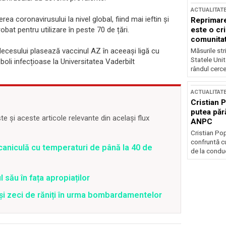
ACTUALITAT
 coronavirusului la nivel global, fiind mai ieftin și
Reprimare
este o cri
bat pentru utilizare în peste 70 de țări.
comunitate
 decesului plasează vaccinul AZ în aceeași ligă cu
Măsurile stri
Statele Unit
 boli infecțioase la Universitatea Vaderbilt
rândul cerce
ACTUALITAT
Cristian 
putea păr
 și aceste articole relevante din același flux
ANPC
Cristian Po
confruntă cu
caniculă cu temperaturi de până la 40 de
de la conduc
 său în fața apropiaților
 și zeci de răniți în urma bombardamentelor