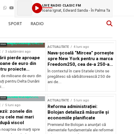
LIVE RADIO CLASIC FM
Ioana Ignat, Edward Sanda - În Palma Ta
SPORT
RADIO
rstock
ACTUALITATE
4 luni ago
E
3 săptămâni ago
Nava-școală “Mircea” pornește
ării pierde aproape
spre New York pentru a marca
ioane de euro din
Freedom250, cea de-a 250-a
tru proiecte
aniversare a Statelor Unite
În contextul în care Statele Unite se
de milioane de euro din
pregătesc să sărbătorească 250 de
ți pentru Delta Dunării
ani de...
...
rstock
ACTUALITATE
5 luni ago
E
5 luni ago
Reforma administrației:
ezii: zonele din
Bolojan detaliază măsurile și
u cele mai mari
economiile planificate
după viscol
Premierul Ilie Bolojan a anunțat că
n noaptea de marți spre
elementele fundamentale ale reformei