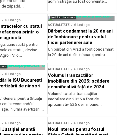
generat un strat
administrației au fost convenite...
v de zăpadă...
Sursă foto: Shutterstock
E
5 luni ago
ACTUALITATE
6 luni ago
ntractelor cu statul
Bărbat condamnat la 20 de ani
e afacerea printr-o
de închisoare pentru violul
e agricolă
fiicei partenerei sale
gu, cunoscută pentru
Un bărbat din Arad a fost condamnat
sale cu statul, devine
la 20 de ani de închisoare pentru...
 Agro TV, o...
rstock
ACTUALITATE
6 luni ago
E
6 luni ago
Volumul tranzacțiilor
rile ISU București
imobiliare din 2025: scădere
ertizării de ninsori
semnificativă față de 2024
Volumul total al tranzacțiilor
l General pentru Situații
imobiliare din 2025 a fost de
a emis recomandări
aproximativ 525 de milioane...
ție, în urma avertizării...
E
6 luni ago
ACTUALITATE
6 luni ago
 Justiției anunță
Noul interes pentru fostul