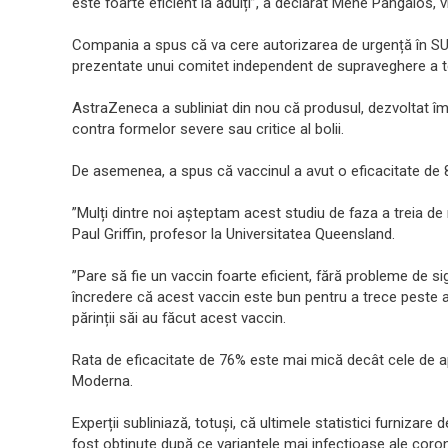
este foarte eficient la adulți”, a declarat Mene Pangalos,
Compania a spus că va cere autorizarea de urgență în SUA
prezentate unui comitet independent de supraveghere a te
AstraZeneca a subliniat din nou că produsul, dezvoltat î
contra formelor severe sau critice al bolii.
De asemenea, a spus că vaccinul a avut o eficacitate de 85
”Mulți dintre noi așteptam acest studiu de faza a treia de 
Paul Griffin, profesor la Universitatea Queensland.
”Pare să fie un vaccin foarte eficient, fără probleme de 
încredere că acest vaccin este bun pentru a trece peste 
părinții săi au făcut acest vaccin.
Rata de eficacitate de 76% este mai mică decât cele de a
Moderna.
Experții subliniază, totuși, că ultimele statistici furniz
fost obținute după ce variantele mai infecțioase ale coron