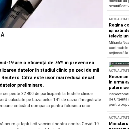
miercuri au 
semnificati
ACTUALITAT
Regina co
își extind
UA
televiziun
Mihaela Nea
contractele 
acționară la
id-19 are o eficiență de 76% în prevenirea
Sursă foto: Shutte
izarea datelor în studiul clinic pe zeci de mii
ACTUALITAT
Recomandă
 Reuters. Cifra este ușor mai redusă decât
în urma av
datelor preliminare.
puternice
e cei peste 32.400 de participanți la testele clinice
Inspectoratu
de Urgență 
eseră calculate pe baza celor 141 de cazuri înregistrate
pentru popula
americane criticând compania pentru folosirea unor
ACTUALITAT
Ministerul
nă acum și faptul că vaccinul nostru contra Covid-19