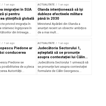
E
1 an ago
ACTUALITATE
1 an ago
a imigrației în SUA
Olanda intenționează să își
ză și pentru
dubleze efectivele militare
a științifică globală
până în 2030
cte privind imigrația în
Ministerul Apărării din Olanda a
e stârnesc îngrijorare în
anunțat recent un obiectiv ambițios
tătorilor din întreaga...
de a mai mult...
E
1 an ago
ACTUALITATE
1 an ago
Popescu Piedone ar
Judecătoria Sectorului 1,
ăsi conducerea
așteptată să se pronunțe
asupra contestației lui Călin
Georgescu privind controlul
pescu Piedone se
Judecătoria Sectorului 1 urmează să
judiciar
 posibilitatea de a pleca
se pronunțe luni asupra contestației
erea Autorității...
formulate de Călin Georgescu...