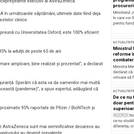
programul
 vicepreședinte executiv al AstraZeneca.
procurori
Ministerul Ju
 în următoarele săptămâni, ultimele date fiind deja
în care vor f
stelor clinice.
pentru funcți
mpreună cu Universitatea Oxford, este 100% eficient
ACTUALITAT
Ministrul
% la adulții de peste 65 de ani.
reforme î
combaterea
mare amploare, bine realizat și prezentat”, a declarat
Ministra Med
declarat că
viitoare să 
siguranță. Sperăm că asta va da oamenilor mai multă
această (pandemie)”, a spus expertul, adăugând că
ACTUALITAT
De ce nu 
doar pentr
proximativ 95% raportate de Pfizer / BioNTech și
superioar
🇳🇴🇷🇴 No
ce nu studii
diferența, ci
are de AstraZeneca sunt mai semnificative deoarece au
avirusului au devenit prevalente.