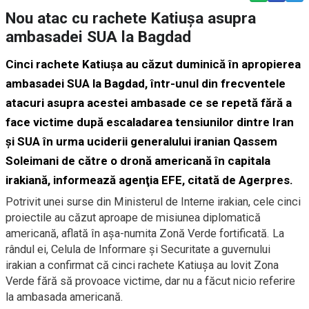
Nou atac cu rachete Katiușa asupra
ambasadei SUA la Bagdad
Cinci rachete Katiuşa au căzut duminică în apropierea
ambasadei SUA la Bagdad, într-unul din frecventele
atacuri asupra acestei ambasade ce se repetă fără a
face victime după escaladarea tensiunilor dintre Iran
şi SUA în urma uciderii generalului iranian Qassem
Soleimani de către o dronă americană în capitala
irakiană, informează agenţia EFE, citată de
Agerpres
.
Potrivit unei surse din Ministerul de Interne irakian, cele cinci
proiectile au căzut aproape de misiunea diplomatică
americană, aflată în aşa-numita Zonă Verde fortificată. La
rândul ei, Celula de Informare şi Securitate a guvernului
irakian a confirmat că cinci rachete Katiuşa au lovit Zona
Verde fără să provoace victime, dar nu a făcut nicio referire
la ambasada americană.