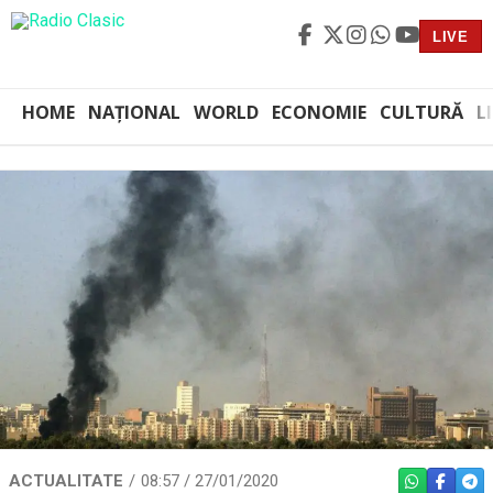
LIVE
HOME
NAȚIONAL
WORLD
ECONOMIE
CULTURĂ
L
ACTUALITATE
08:57 / 27/01/2020
WHATSAPP
FACEBO
TEL