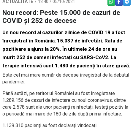
ACTUALITATE
13:40 / 05/10/2021
WHATSAPP
FACEBO
TEL
Nou record: Peste 15.000 de cazuri de
COVID și 252 de decese
Un nou record al cazurilor zilnice de COVID 19 a fost
înregistrat în România: 15.037 de infectări. Rata de
pozitivare a ajuns la 20%. În ultimele 24 de ore au
murit 252 de oameni infectați cu SARS-CoV2. La
terapie intensivă sunt 1.480 de pacienți în stare gravă.
E
ste cel mai mare număr de decese înregistrat de la debutul
pandemiei.
P
ână astăzi, pe teritoriul României au fost înregistrate
1.289.156 de cazuri de infectare cu noul coronavirus, dintre
care 2.578 sunt ale unor pacienți reinfectați, testați pozitiv la
o perioadă mai mare de 180 de zile după prima infectare.
1.139.310 pacienți au fost declarați vindecați.