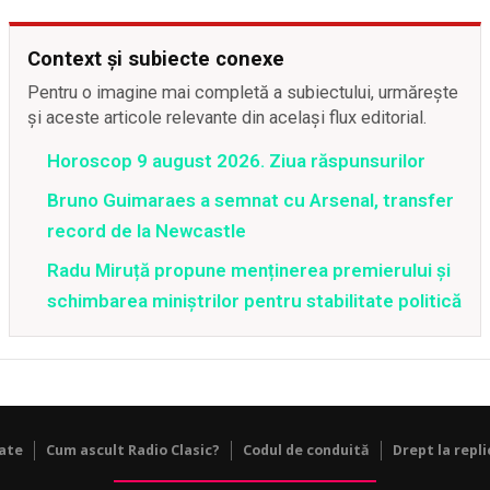
Context și subiecte conexe
Pentru o imagine mai completă a subiectului, urmărește
și aceste articole relevante din același flux editorial.
Horoscop 9 august 2026. Ziua răspunsurilor
Bruno Guimaraes a semnat cu Arsenal, transfer
record de la Newcastle
Radu Miruță propune menținerea premierului și
schimbarea miniștrilor pentru stabilitate politică
tate
Cum ascult Radio Clasic?
Codul de conduită
Drept la repli