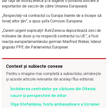
dur faţă de AstraZeneca şi a sugerat o posibilă blocare a
exporturilor de vaccin de către Uniunea Europeană.
„Respectaţi-vă contractul cu Europa înainte de a începe să
livraţi altor ţări”, a spus şefa Comisiei Europene.
„Cerem urgent explicaţii! AstrZeneca depozitează zeci de
milioane de doze şi nu respectă contractul cu UE”, a fost
reacţia europarlamentarului german Manfred Weber, liderul
grupului PPE din Parlamentul European.
Context și subiecte conexe
Pentru o imagine mai completă a subiectului, urmărește
și aceste articole relevante din același flux editorial.
Închiderea centralelor pe cărbune din Oltenia:
cauze și perspective de viitor
Olga Stefanîşina, fosta ambasadoare a Ucrainei