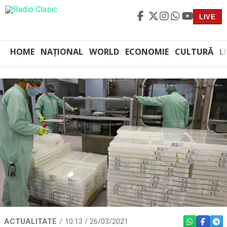
LIVE
HOME
NAȚIONAL
WORLD
ECONOMIE
CULTURĂ
L
ACTUALITATE
10:13 / 26/03/2021
WHATSAPP
FACEBO
TEL