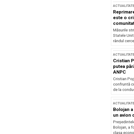
ACTUALITAT
Reprimare
este o cri
comunitate
Măsurile stri
Statele Unit
rândul cerce
ACTUALITAT
Cristian 
putea păr
ANPC
Cristian Po
confruntă cu
de la conduc
ACTUALITAT
Bolojan a
un avion d
Președintele
Bolojan, a f
clasa econom