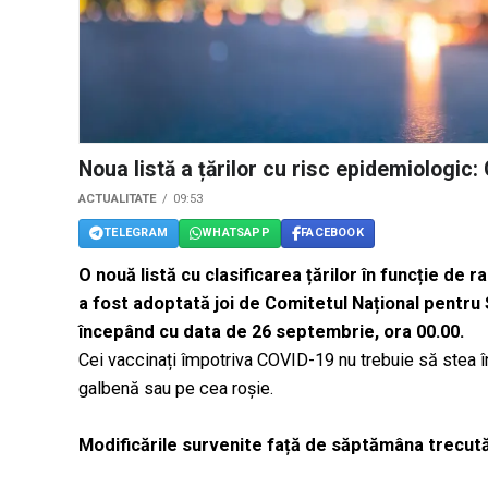
Noua listă a țărilor cu risc epidemiologic:
ACTUALITATE
09:53
TELEGRAM
WHATSAPP
FACEBOOK
O nouă listă cu clasificarea țărilor în funcție de
a fost adoptată joi de Comitetul Național pentru S
începând cu data de 26 septembrie, ora 00.00.
Cei vaccinați împotriva COVID-19 nu trebuie să stea în
galbenă sau pe cea roșie.
Modificările survenite față de săptămâna trecut