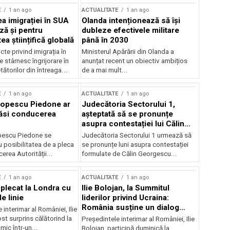
E
1 an ago
ACTUALITATE
1 an ago
a imigrației în SUA
Olanda intenționează să își
ză și pentru
dubleze efectivele militare
a științifică globală
până în 2030
cte privind imigrația în
Ministerul Apărării din Olanda a
e stârnesc îngrijorare în
anunțat recent un obiectiv ambițios
tătorilor din întreaga...
de a mai mult...
E
1 an ago
ACTUALITATE
1 an ago
Popescu Piedone ar
Judecătoria Sectorului 1,
ăsi conducerea
așteptată să se pronunțe
asupra contestației lui Călin
Georgescu privind controlul
pescu Piedone se
Judecătoria Sectorului 1 urmează să
judiciar
 posibilitatea de a pleca
se pronunțe luni asupra contestației
erea Autorității...
formulate de Călin Georgescu...
E
1 an ago
ACTUALITATE
1 an ago
 plecat la Londra cu
Ilie Bolojan, la Summitul
e linie
liderilor privind Ucraina:
România susține un dialog
 interimar al României, Ilie
transatlantic pentru securitate
ost surprins călătorind la
Președintele interimar al României, Ilie
și stabilitate
ic într-un...
Bolojan, participă duminică la