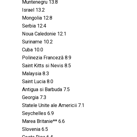
Muntenegru 13.8
Israel 13.2
Mongolia 12.8
Serbia 12.4
Noua Caledonie 12.1
Suriname 10.2
Cuba 10.0
Polinezia Franceză 8.9
Saint Kitts si Nevis 8.5
Malaysia 8.3
Saint Lucia 8.0
Antigua si Barbuda 7.5
Georgia 7.3
Statele Unite ale Americii 7.1
Seychelles 6.9
Marea Britanie** 6.6
Slovenia 6.5