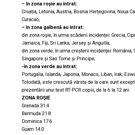
– în zona roșie au intrat:
Croația, Letonia, Austria, Bosnia Herțegovina, Noua Cal
Curacao;
– în zona galbenă au intrat:
din zona roșie, în urma scăderii incidenței: Grecia, Ci
Jamaica, Fiji, Sri Lanka, Jersey și Anguilla;
din zona verde, în urma creșterii incidenței: România
Singapore și Sao Tome și Principe;
-în zona verde au intrat:
Portugalia, Islanda, Japonia, Monaco, Liban, Irak, Eswat
Totodată, este crescută vârsta de la care sunt exceptaț
prezentării unui test RT-PCR copiii, de la 6 la 12 ani.
ZONA ROȘIE
Grenada 31.4
Bermuda 21.8
Dominica 17.6
Guam 14.0