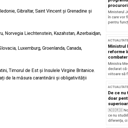
programul
procurori
edonie, Gibraltar, Saint Vincent și Grenadine și
Ministerul Ju
în care vor f
pentru funcți
pru, Norvegia Liechtenstein, Kazahstan, Azerbaidjan,
ACTUALITAT
Ministrul
, Slovacia, Luxemburg, Groenlanda, Canada,
reforme î
combaterea
Ministra Med
declarat că
ini, Timorul de Est și Insulele Virgine Britanice.
viitoare să 
i de la măsura carantinării și obligativității
ACTUALITAT
De ce nu 
doar pentr
superioar
🇳🇴🇷🇴 No
ce nu studii
diferența, ci