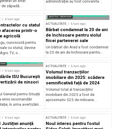
generat un strat
administrației au fost convenite...
v de zăpadă...
Sursă foto: Shutterstock
E
6 luni ago
ACTUALITATE
6 luni ago
ntractelor cu statul
Bărbat condamnat la 20 de ani
e afacerea printr-o
de închisoare pentru violul
e agricolă
fiicei partenerei sale
gu, cunoscută pentru
Un bărbat din Arad a fost condamnat
sale cu statul, devine
la 20 de ani de închisoare pentru...
 Agro TV, o...
rstock
ACTUALITATE
6 luni ago
E
6 luni ago
Volumul tranzacțiilor
rile ISU București
imobiliare din 2025: scădere
ertizării de ninsori
semnificativă față de 2024
Volumul total al tranzacțiilor
l General pentru Situații
imobiliare din 2025 a fost de
a emis recomandări
aproximativ 525 de milioane...
ție, în urma avertizării...
E
6 luni ago
ACTUALITATE
6 luni ago
 Justiției anunță
Noul interes pentru fostul