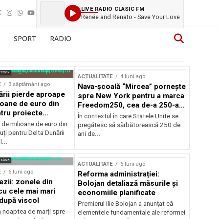
LIVE RADIO CLASIC FM
Renée and Renato - Save Your Love
SPORT
RADIO
rstock
ACTUALITATE
4 luni ago
E
3 săptămâni ago
Nava-școală “Mircea” pornește
ării pierde aproape
spre New York pentru a marca
ioane de euro din
Freedom250, cea de-a 250-a
tru proiecte
aniversare a Statelor Unite
În contextul în care Statele Unite se
de milioane de euro din
pregătesc să sărbătorească 250 de
ți pentru Delta Dunării
ani de...
...
rstock
ACTUALITATE
6 luni ago
E
6 luni ago
Reforma administrației:
ezii: zonele din
Bolojan detaliază măsurile și
u cele mai mari
economiile planificate
după viscol
Premierul Ilie Bolojan a anunțat că
n noaptea de marți spre
elementele fundamentale ale reformei