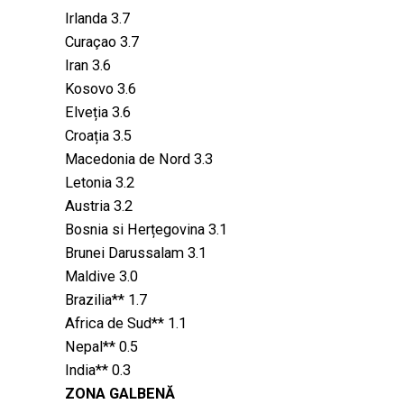
Irlanda 3.7
Curaçao 3.7
Iran 3.6
Kosovo 3.6
Elveția 3.6
Croația 3.5
Macedonia de Nord 3.3
Letonia 3.2
Austria 3.2
Bosnia si Herțegovina 3.1
Brunei Darussalam 3.1
Maldive 3.0
Brazilia** 1.7
Africa de Sud** 1.1
Nepal** 0.5
India** 0.3
ZONA GALBENĂ