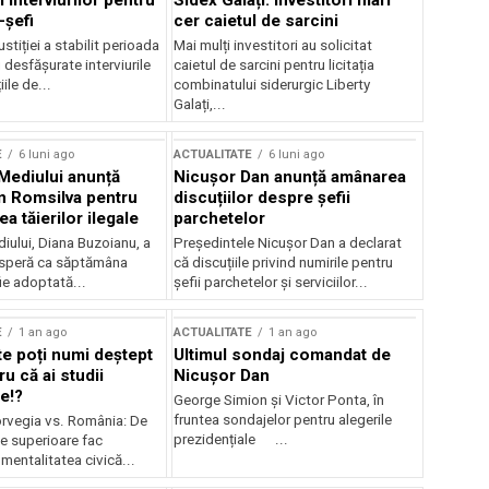
 interviurilor pentru
Sidex Galați: Investitori mari
-șefi
cer caietul de sarcini
stiției a stabilit perioada
Mai mulți investitori au solicitat
i desfășurate interviurile
caietul de sarcini pentru licitația
ile de...
combinatului siderurgic Liberty
Galați,...
E
6 luni ago
ACTUALITATE
6 luni ago
 Mediului anunță
Nicușor Dan anunță amânarea
n Romsilva pentru
discuțiilor despre șefii
 tăierilor ilegale
parchetelor
iului, Diana Buzoianu, a
Președintele Nicușor Dan a declarat
 speră ca săptămâna
că discuțiile privind numirile pentru
fie adoptată...
șefii parchetelor și serviciilor...
E
1 an ago
ACTUALITATE
1 an ago
te poți numi deștept
Ultimul sondaj comandat de
u că ai studii
Nicușor Dan
e!?
George Simion și Victor Ponta, în
fruntea sondajelor pentru alegerile
rvegia vs. România: De
prezidențiale ...
le superioare fac
 mentalitatea civică...