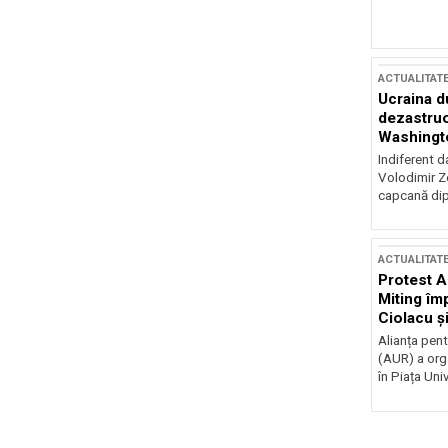
ACTUALITAT
Ucraina d
dezastruo
Washingto
incertitud
Indiferent d
Volodimir Ze
capcană dip
ACTUALITAT
Protest A
Miting îm
Ciolacu ș
Victoriei
Alianța pen
(AUR) a org
în Piața Univ