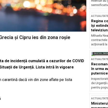
miercuri au 
semnificati
ACTUALITAT
Regina co
își extind
televiziun
Mihaela Nea
 Grecia și Cipru ies din zona roșie
contractele 
acționară la
Sursă foto: Shutte
ACTUALITAT
 rata de incidență cumulată a cazurilor de COVID
Recomandă
ituații de Urgență. Lista intră în vigoare
în urma av
puternice
Inspectoratu
 carantină dacă vin din zone aflate pe lista
de Urgență 
pentru popula
ă
ACTUALITAT
Ministerul