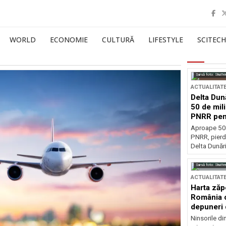
WORLD
ECONOMIE
CULTURĂ
LIFESTYLE
SCITECH
Sursă foto: Shutte
ACTUALITAT
Delta Dun
50 de mil
PNRR pen
esențiale
Aproape 50 
PNRR, pierdu
Delta Dunării
Sursă foto: Shutte
ACTUALITAT
Harta zăp
România c
depuneri 
Ninsorile di