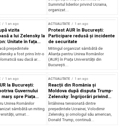
Summitul liderilor privind Ucraina,
organizat...
E
1 an ago
ACTUALITATE
1 an ago
upă vizita
Protest AUR în București:
asă a lui Zelensky la
Participare redusă și incidente
n: Unitate în fața
de securitate
inii
acă președintele
Mitingul organizat sâmbătă de
lensky a fost prins într-o
Alianța pentru Unirea Românilor
lomatică sau dacă ar...
(AUR) în Piața Universității din
București...
E
1 an ago
ACTUALITATE
1 an ago
UR la București:
Reacții din România și
potriva Guvernului
Moldova după disputa Trump-
i marș spre Piața
Zelensky: Îngrijorări privind
securitatea regională
tru Unirea Românilor
Întâlnirea tensionată dintre
anizat sâmbătă un miting
președintele Ucrainei, Volodimir
ersității, urmat...
Zelensky, și omologul său american,
Donald Trump, continuă...