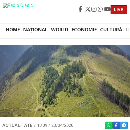
LIVE
HOME
NAȚIONAL
WORLD
ECONOMIE
CULTURĂ
L
ACTUALITATE
10:09 / 23/04/2020
WHATSAPP
FACEBO
TEL