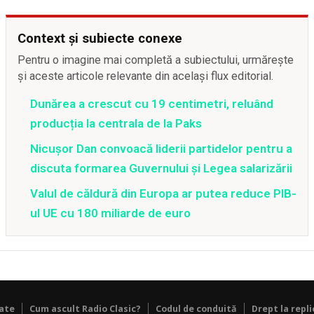
Context și subiecte conexe
Pentru o imagine mai completă a subiectului, urmărește
și aceste articole relevante din același flux editorial.
Dunărea a crescut cu 19 centimetri, reluând
producția la centrala de la Paks
Nicușor Dan convoacă liderii partidelor pentru a
discuta formarea Guvernului și Legea salarizării
Valul de căldură din Europa ar putea reduce PIB-
ul UE cu 180 miliarde de euro
tate
Cum ascult Radio Clasic?
Codul de conduită
Drept la repli