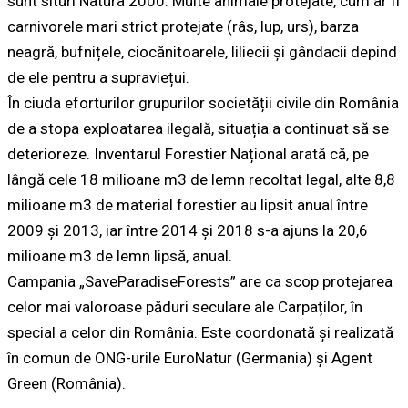
sunt situri Natura 2000. Multe animale protejate, cum ar fi
carnivorele mari strict protejate (râs, lup, urs), barza
neagră, bufnițele, ciocănitoarele, liliecii și gândacii depind
de ele pentru a supraviețui.
În ciuda eforturilor grupurilor societății civile din România
de a stopa exploatarea ilegală, situația a continuat să se
deterioreze. Inventarul Forestier Național arată că, pe
lângă cele 18 milioane m3 de lemn recoltat legal, alte 8,8
milioane m3 de material forestier au lipsit anual între
2009 și 2013, iar între 2014 și 2018 s-a ajuns la 20,6
milioane m3 de lemn lipsă, anual.
Campania „SaveParadiseForests” are ca scop protejarea
celor mai valoroase păduri seculare ale Carpaților, în
special a celor din România. Este coordonată și realizată
în comun de ONG-urile EuroNatur (Germania) și Agent
Green (România).