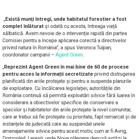
„
Există munți întregi, unde habitatul forestier a fost
complet înlăturat
și odată cu acesta, întreaga viață
sălbatică. Avem nevoie de o intervenție rapidă din partea
Comisiei pentru a începe aplicarea corectă a directivelor
privind natura în România”, a spus Veronica Tulpan,
coordonator campanii –
Agent Green
.
„
Reprezint Agent Green în mai bine de 60 de procese
pentru acces la informații secretizate
privind distrugerea
planificată din ariile protejate și pentru a suspenda planurile
de exploatare. Cu încălcarea legislației, autoritățile din
România continuă să permită exploatări silvice fără luarea în
considerare a obiectivelor specifice de conservare a
speciilor și habitatelor din ariile protejate la nivel comunitar,
care ar trebui să fie protejate cu prioritate, fapt remarcat și de
instanțele de judecată care au suspendat unele
amenajamente silvice pentru acest motiv, cum ar fi Avrig,
Domogled, Lerești, unde Noua plângere depusă astăzi la