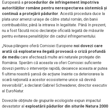
Europeană a
procedurilor de infringement împotriva
autorităților române pentru nerespectarea sistemică și
continuă a protejării pădurilor
. Acestă procedura duce la
plata unor amenzi uriașe de către statul român, din banii
contribuabililor, până la intrarea în legalitate. Până în prezent,
nu a fost făcută nicio declarație oficială legată de măsurile
pentru evitarea penalităților din cadrul infringementului.
„Noua plângere oferă Comisiei Europene
noi dovezi care
arată că exploatarea ilegală provoacă o criză profundă
de mediu
care afectează multe arii naturale protejate din
România. Sperăm că aceasta va oferi Comisiei suficiente
dovezi pentru o intervenție rapidă, deoarece aceasta ar putea
fi ultima noastră șansă de acțiune înainte ca deteriorarea la
scară națională a acestor ecosisteme unice să devină
ireversibilă”, a declarat Gabriel Schwaderer, director executiv
al EuroNatur.
Dovezile obținute de grupurile ecologiste expun impactul
devastator al
exploatării pădurilor din siturile Natura 2000