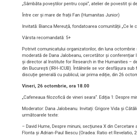
„Sâmbăta poveștilor pentru copii“, atelier de povestit și 
Între cer și mare de frații Fan (Humanitas Junior)
Invitată: Bianca Mereuță, fondatoarea comunității „Ce le ci
Vârsta recomandată: 5+
Potrivit comunicatului organizatorilor, din luna octombrie
moderată de Dana Jalobeanu, cercetător și conferențiar la
și director al Institute for Research in the Humanities – de
din București (IRH-ICUB). Întâlnirile se vor desfășura su
discuție generală cu publicul, iar prima ediție, din 26 oct
Vineri, 26 octombrie, ora 18.00
„Cafeneaua filozofică de vineri seara“. Ediția 1: Despre mi
Moderator: Dana Jalobeanu. Invitați: Grigore Vida și Cătă
următoarele texte:
– David Hume, Despre minuni, secțiunea X din Cercetare 
Flonta și Adrian-Paul Iliescu (Oradea: Ratio et Revelatio, 