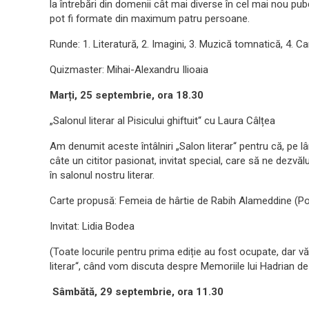
la întrebări din domenii cât mai diverse în cel mai nou pubq
pot fi formate din maximum patru persoane.
Runde: 1. Literatură, 2. Imagini, 3. Muzică tomnatică, 4. Can
Quizmaster: Mihai-Alexandru Ilioaia
Marți, 25 septembrie, ora 18.30
„Salonul literar al Pisicului ghiftuit“ cu Laura Câlțea
​Am denumit aceste întâlniri „Salon literar“ pentru că, pe lâ
câte un cititor pasionat, invitat special, care să ne dezvălui
în salonul nostru literar.
Carte propusă: Femeia de hârtie de Rabih Alameddine (Po
Invitat: Lidia Bodea
(Toate locurile pentru prima ediție au fost ocupate, dar vă 
literar“, când vom discuta despre Memoriile lui Hadrian d
Sâmbătă, 29 septembrie, ora 11.30