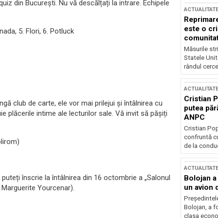
uiz din București. Nu vă descălțați la intrare. Echipele
ACTUALITAT
Reprimare
este o cri
ada, 5. Flori, 6. Potluck
comunitate
Măsurile stri
Statele Unit
rândul cerce
ACTUALITAT
Cristian 
ngă club de carte, ele vor mai prilejui și întâlnirea cu
putea păr
e plăcerile intime ale lecturilor sale. Vă invit să pășiți
ANPC
Cristian Po
confruntă cu
lirom)
de la conduc
ACTUALITAT
puteți înscrie la întâlnirea din 16 octombrie a „Salonul
Bolojan a
un avion d
e Marguerite Yourcenar).
Președintele
Bolojan, a f
clasa econom