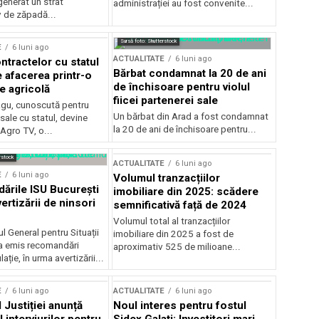
generat un strat
administrației au fost convenite...
v de zăpadă...
Sursă foto: Shutterstock
E
6 luni ago
ACTUALITATE
6 luni ago
ntractelor cu statul
Bărbat condamnat la 20 de ani
e afacerea printr-o
de închisoare pentru violul
e agricolă
fiicei partenerei sale
gu, cunoscută pentru
Un bărbat din Arad a fost condamnat
sale cu statul, devine
la 20 de ani de închisoare pentru...
 Agro TV, o...
rstock
ACTUALITATE
6 luni ago
E
6 luni ago
Volumul tranzacțiilor
rile ISU București
imobiliare din 2025: scădere
ertizării de ninsori
semnificativă față de 2024
Volumul total al tranzacțiilor
l General pentru Situații
imobiliare din 2025 a fost de
a emis recomandări
aproximativ 525 de milioane...
ție, în urma avertizării...
E
6 luni ago
ACTUALITATE
6 luni ago
 Justiției anunță
Noul interes pentru fostul