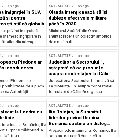
E
1 an ago
ACTUALITATE
1 an ago
a imigrației în SUA
Olanda intenționează să își
ză și pentru
dubleze efectivele militare
a științifică globală
până în 2030
cte privind imigrația în
Ministerul Apărării din Olanda a
e stârnesc îngrijorare în
anunțat recent un obiectiv ambițios
tătorilor din întreaga...
de a mai mult...
E
1 an ago
ACTUALITATE
1 an ago
Popescu Piedone ar
Judecătoria Sectorului 1,
ăsi conducerea
așteptată să se pronunțe
asupra contestației lui Călin
Georgescu privind controlul
pescu Piedone se
Judecătoria Sectorului 1 urmează să
judiciar
 posibilitatea de a pleca
se pronunțe luni asupra contestației
erea Autorității...
formulate de Călin Georgescu...
E
1 an ago
ACTUALITATE
1 an ago
 plecat la Londra cu
Ilie Bolojan, la Summitul
e linie
liderilor privind Ucraina:
România susține un dialog
 interimar al României, Ilie
transatlantic pentru securitate
ost surprins călătorind la
Președintele interimar al României, Ilie
și stabilitate
ic într-un...
Bolojan, participă duminică la