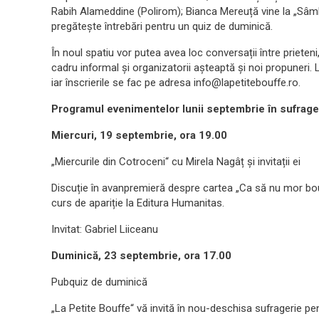
Rabih Alameddine (Polirom); Bianca Mereuță vine la „Sâmbă
pregătește întrebări pentru un quiz de duminică.
În noul spatiu vor putea avea loc conversații între prieteni
cadru informal și organizatorii așteaptă și noi propuner
iar înscrierile se fac pe adresa info@lapetitebouffe.ro.
Programul evenimentelor lunii septembrie în sufrager
​Miercuri, 19 septembrie, ora 19.00
„Miercurile din Cotroceni“ cu Mirela Nagâț și invitații ei
Discuție în avanpremieră despre cartea „Ca să nu mor bou“.
curs de apariție la Editura Humanitas.
Invitat: Gabriel Liiceanu
Duminică, 23 septembrie, ora 17.00
Pubquiz de duminică
„La Petite Bouffe“ vă invită în nou-deschisa sufragerie p