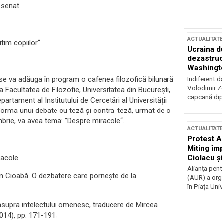
desenat
ACTUALITAT
tim copiilor“
Ucraina d
dezastruo
Washingto
incertitud
 se va adăuga în program o cafenea filozofică bilunară
Indiferent d
Volodimir Ze
 Facultatea de Filozofie, Universitatea din București,
capcană dip
partament al Institutului de Cercetări al Universității
b forma unui debate cu teză și contra-teză, urmat de o
ombrie, va avea tema: ”Despre miracole“.
ACTUALITAT
Protest A
Miting îm
Ciolacu ș
racole
Victoriei
Alianța pen
lin Cioabă. O dezbatere care pornește de la
(AUR) a org
în Piața Univ
asupra intelectului omenesc, traducere de Mircea
2014), pp. 171-191;