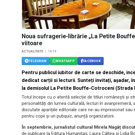
Noua sufragerie-librărie „La Petite Bouf
viitoare
ACTUALITATE
14:19
TELEGRAM
WHATSAPP
FACEBOOK
Pentru publicul iubitor de carte se deschide, in
dedicat carții si lecturii. Sunteți invitați, așadar
la demisolul La Petite Bouffe-Cotroceni (Strada 
Totul începe cu o atentă selecție de titluri românești și str
personalități din lumea culturală, lecturi în avanpremieră, s
discutate aparițiile editoriale care ne-au impresionat sau
pentru copii și un pubquiz, anunță organizatorii.
În septembrie, jurnalistul cultural Mirela Nagâț discu
de publicare la Editura Humanitas; Laura Câlțea și Lidia B