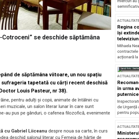
miercuri au 
semnificati
ACTUALITAT
Regina co
își extind
fe-Cotroceni” se deschide săptămâna
televiziun
Mihaela Nea
contractele 
acționară la
Sursă foto: Shutte
cepând de săptămâna viitoare, un nou spațiu
ACTUALITAT
Recomandă
, în sufrageria tapetată cu cărți recent deschisă
în urma av
Doctor Louis Pasteur, nr 38).
puternice
ăine, pentru adulți și copii, animate de întâlniri cu
Inspectoratu
eri muzicale, un salon literar lunar în care sunt
de Urgență 
pentru popula
 ne-au pus pe gânduri, o cafenea filozofică, evenimente
ACTUALITAT
tă cu Gabriel Liiceanu
despre noua sa carte, în curs
Ministerul
odea deschid salonul literar cu Femeia de hârtie de