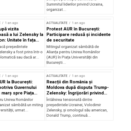
Summitul liderilor privind Ucraina,
organizat...
E
1 an ago
ACTUALITATE
1 an ago
upă vizita
Protest AUR în București:
asă a lui Zelensky la
Participare redusă și incidente
n: Unitate în fața
de securitate
inii
acă președintele
Mitingul organizat sâmbătă de
lensky a fost prins într-o
Alianța pentru Unirea Românilor
lomatică sau dacă ar...
(AUR) în Piața Universității din
București...
E
1 an ago
ACTUALITATE
1 an ago
UR la București:
Reacții din România și
potriva Guvernului
Moldova după disputa Trump-
i marș spre Piața
Zelensky: Îngrijorări privind
securitatea regională
tru Unirea Românilor
Întâlnirea tensionată dintre
anizat sâmbătă un miting
președintele Ucrainei, Volodimir
ersității, urmat...
Zelensky, și omologul său american,
Donald Trump, continuă...