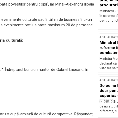
programul
ta poveștilor pentru copii“, iar Mihai-Alexandru Ilioaia
procurori
Ministerul Ju
în care vor f
, evenimente culturale sau întâlniri de business într-un
pentru funcți
i. La evenimente pot lua parte maximum 20 de persoane,
ACTUALITAT
ia culturală:
Ministrul
reforme î
combaterea
Ministra Med
declarat că
viitoare să 
 Îndreptarul bunului muritor de Gabriel Liiceanu, în
ACTUALITAT
De ce nu 
doar pentr
superioar
🇳🇴🇷🇴 No
ce nu studii
diferența, ci
entru o după-amiază de cultură competitivă. Răspundeți