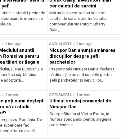
 interviurilor pentru
Sidex Galați: Investitori mari
-șefi
cer caietul de sarcini
stiției a stabilit perioada
Mai mulți investitori au solicitat
i desfășurate interviurile
caietul de sarcini pentru licitația
ile de...
combinatului siderurgic Liberty
Galați,...
E
6 luni ago
ACTUALITATE
6 luni ago
 Mediului anunță
Nicușor Dan anunță amânarea
n Romsilva pentru
discuțiilor despre șefii
 tăierilor ilegale
parchetelor
iului, Diana Buzoianu, a
Președintele Nicușor Dan a declarat
 speră ca săptămâna
că discuțiile privind numirile pentru
fie adoptată...
șefii parchetelor și serviciilor...
E
1 an ago
ACTUALITATE
1 an ago
te poți numi deștept
Ultimul sondaj comandat de
u că ai studii
Nicușor Dan
e!?
George Simion și Victor Ponta, în
fruntea sondajelor pentru alegerile
rvegia vs. România: De
prezidențiale ...
le superioare fac
 mentalitatea civică...