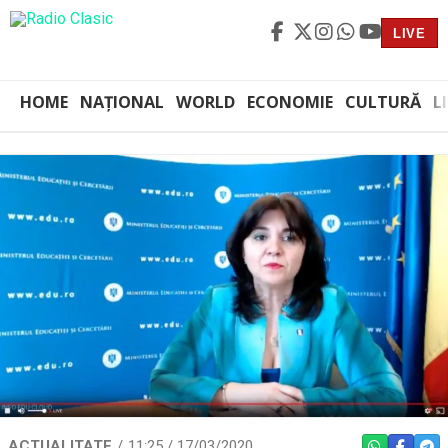
LIVE
HOME
NAȚIONAL
WORLD
ECONOMIE
CULTURĂ
L
ACTUALITATE
11:25 / 17/03/2020