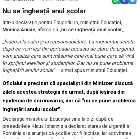
WHATSAPP
FACEBO
TEL
Nu se îngheață anul școlar
Într-o declarație pentru Edupedu.ro, ministrul Educației,
Monica Anisie
, afirmă că „
nu se îngheață anul școlar
„.
„
Îndemn la calm și la repsonsabilitate. La momentul acesta,
după ce vom ieși din perioada aceasta de stare de urgență,
vom analiza care sunt măsurile cele mai bune care să vină
în sprijinul elevilior și studenților. Dar nu se pune problema
înghețării anului școlar
“ – a mai spus ministrul Educației.
Oficialul a precizat că specialiștii din Minister discută
zilele acestea strategia de urmat, după ieșirea din
epidemia de coronavirus, dar că “nu se pune problema
înghețării anului școlar”.
Declarația ministrului Educației vine la o zi după ce
președintele Klaus Iohannis a declarat starea de urgență în
România și a anunțat că școlile vor fi închise, iar activitatea