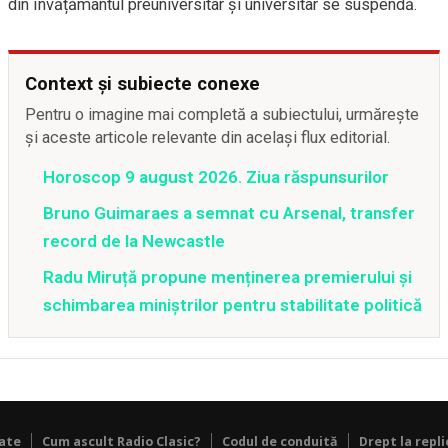
din învățământul preuniversitar și universitar se suspendă.
Context și subiecte conexe
Pentru o imagine mai completă a subiectului, urmărește
și aceste articole relevante din același flux editorial.
Horoscop 9 august 2026. Ziua răspunsurilor
Bruno Guimaraes a semnat cu Arsenal, transfer
record de la Newcastle
Radu Miruță propune menținerea premierului și
schimbarea miniștrilor pentru stabilitate politică
tate
Cum ascult Radio Clasic?
Codul de conduită
Drept la repli