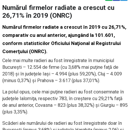
Numărul firmelor radiate a crescut cu
26,71% în 2019 (ONRC)
Numărul firmelor radiate a crescut în 2019 cu 26,71%,
comparativ cu anul anterior, ajungând la 101.601,
conform statisticilor Oficiului Naţional al Registrului
Comerţului (ONRC).
Cele mai multe radieri au fost înregistrate în municipiul
Bucureşti – 12.554 de firme (cu 3,68% mai puţine faţă de
2018) şi în judeţele Iaşi – 4.994 (plus 59,20%), Cluj – 4.009
(minus 0,37%) şi Prahova – 3.617 (plus 37,01%).
La polul opus, cele mai puţine radieri au fost consemnate în
judeţele Ialomiţa, respectiv 783, în creştere cu 29,21% faţă
de anul anterior, Covasna – 823 (plus 38,32%) şi Giurgiu – 895
(plus 3,35%).
Scăderi ale numărului de radieri au fost înregistrate doar în
Bucureşti (minus 3,68%) şi judeţele Harghita (minus 2,06) şi