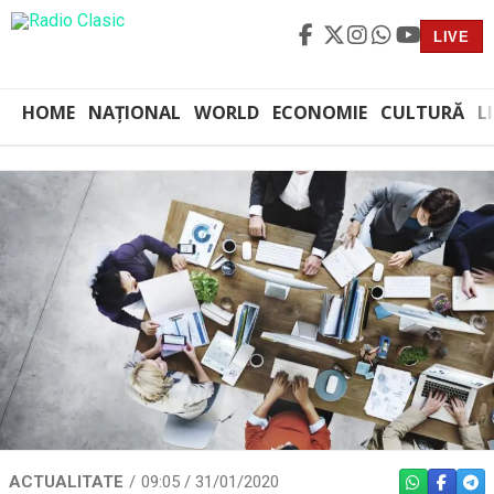
LIVE
HOME
NAȚIONAL
WORLD
ECONOMIE
CULTURĂ
L
ACTUALITATE
09:05 / 31/01/2020
WHATSAPP
FACEBO
TEL