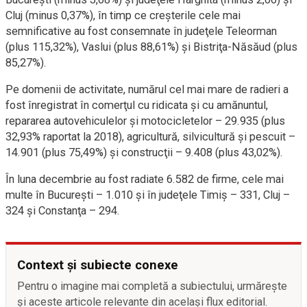
Cluj (minus 0,37%), în timp ce creşterile cele mai
semnificative au fost consemnate în judeţele Teleorman
(plus 115,32%), Vaslui (plus 88,61%) şi Bistriţa-Năsăud (plus
85,27%).
Pe domenii de activitate, numărul cel mai mare de radieri a
fost înregistrat în comerţul cu ridicata şi cu amănuntul,
repararea autovehiculelor şi motocicletelor – 29.935 (plus
32,93% raportat la 2018), agricultură, silvicultură şi pescuit –
14.901 (plus 75,49%) şi construcţii – 9.408 (plus 43,02%).
În luna decembrie au fost radiate 6.582 de firme, cele mai
multe în Bucureşti – 1.010 şi în judeţele Timiş – 331, Cluj –
324 şi Constanţa – 294.
Context și subiecte conexe
Pentru o imagine mai completă a subiectului, urmărește
și aceste articole relevante din același flux editorial.