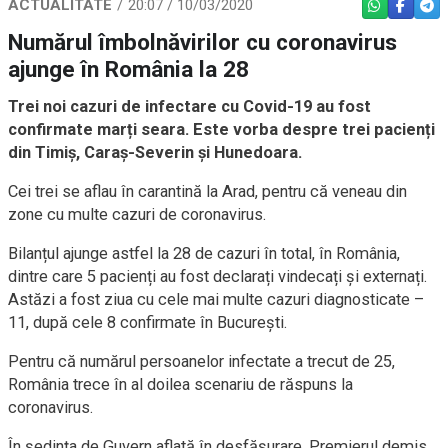
ACTUALITATE
20:07 / 10/03/2020
WHATSAPP
FACEBO
TEL
Numărul îmbolnăvirilor cu coronavirus
ajunge în România la 28
Trei noi cazuri de infectare cu Covid-19 au fost
confirmate marți seara. Este vorba despre trei pacienți
din Timiș, Caraș-Severin și Hunedoara.
Cei trei se aflau în carantină la Arad, pentru că veneau din
zone cu multe cazuri de coronavirus.
Bilanțul ajunge astfel la 28 de cazuri în total, în România,
dintre care 5 pacienți au fost declarați vindecați și externați.
Astăzi a fost ziua cu cele mai multe cazuri diagnosticate –
11, după cele 8 confirmate în București.
Pentru că numărul persoanelor infectate a trecut de 25,
România trece în al doilea scenariu de răspuns la
coronavirus.
În ședința de Guvern aflată în desfășurare, Premierul demis