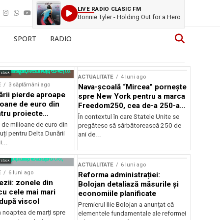
LIVE RADIO CLASIC FM
Bonnie Tyler - Holding Out for a Hero
SPORT
RADIO
rstock
ACTUALITATE
4 luni ago
E
3 săptămâni ago
Nava-școală “Mircea” pornește
ării pierde aproape
spre New York pentru a marca
ioane de euro din
Freedom250, cea de-a 250-a
tru proiecte
aniversare a Statelor Unite
În contextul în care Statele Unite se
de milioane de euro din
pregătesc să sărbătorească 250 de
ți pentru Delta Dunării
ani de...
...
rstock
ACTUALITATE
6 luni ago
E
6 luni ago
Reforma administrației:
ezii: zonele din
Bolojan detaliază măsurile și
u cele mai mari
economiile planificate
după viscol
Premierul Ilie Bolojan a anunțat că
n noaptea de marți spre
elementele fundamentale ale reformei