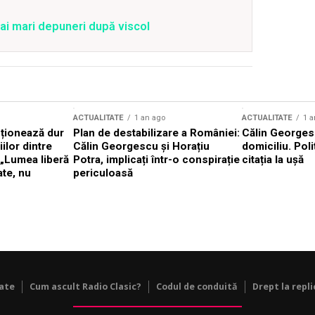
ai mari depuneri după viscol
ACTUALITATE
1 an ago
ACTUALITATE
1 a
cționează dur
Plan de destabilizare a României:
Călin Georgesc
ilor dintre
Călin Georgescu și Horațiu
domiciliu. Poli
 „Lumea liberă
Potra, implicați într-o conspirație
citația la ușă
ate, nu
periculoasă
tate
Cum ascult Radio Clasic?
Codul de conduită
Drept la repli