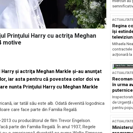
miercuri au 
semnificati
ACTUALITAT
Regina co
își extind
l Prinţului Harry cu actriţa Meghan
televiziun
 4 motive
Mihaela Nea
contractele 
acționară la
Sursă foto: Shutte
Harry şi actriţa Meghan Markle şi-au anunţat
ACTUALITAT
Recomandă
lor, iar asta pentru că povestea celor doi va
în urma av
 care nunta Prinţului Harry cu Meghan Markle
puternice
Inspectoratu
de Urgență 
cană, iar tatăl său este alb. Odată devenită logodnica
pentru popula
oare care face parte din Familia Regală.
1-2013 cu producătorul de film Trevor Engelson.
ACTUALITAT
acă parte din Familia Regală. În anul 1937, Regele
Ministerul