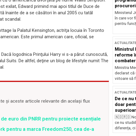
programul
ori cu o americancă divorţată pe nume Wallis Simpson.
procurori
ost exilat, Edward primind mai apoi titlul de Duce de
 înainte de a se căsători în anul 2005 cu tatăl
Ministerul Ju
în care vor f
cat scandal.
pentru funcți
tage la Palatul Kensington, actriţa locuia în Toronto
american. Este primul american care, oficial, se
ACTUALITAT
Ministrul
Dacă logodnica Prinţului Harry vi s-a părut cunoscută,
reforme î
combaterea
ul Suits. De altfel, deţine un blog de lifestyle numit The
al.
Ministra Med
declarat că
viitoare să 
ACTUALITAT
De ce nu 
 și aceste articole relevante din același flux
doar pentr
superioar
🇳🇴🇷🇴 No
 de euro din PNRR pentru proiecte esențiale
ce nu studii
diferența, ci
ork pentru a marca Freedom250, cea de-a