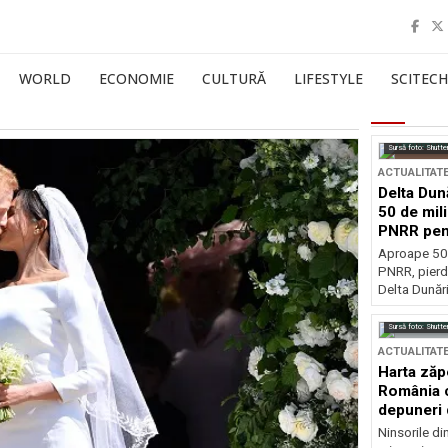
WORLD
ECONOMIE
CULTURĂ
LIFESTYLE
SCITECH
Sursă foto: Shutte
ACTUALITAT
Delta Dun
50 de mil
PNRR pen
esențiale
Aproape 50 
PNRR, pierdu
Delta Dunării
Sursă foto: Shutte
ACTUALITAT
Harta zăp
România c
depuneri 
Ninsorile di