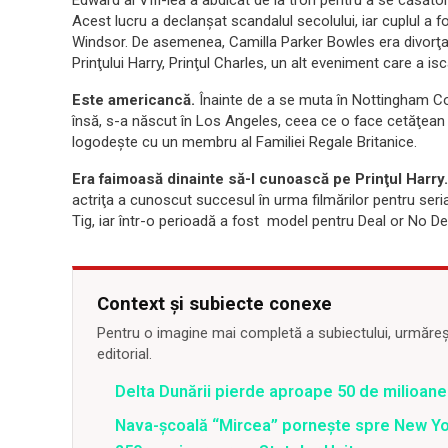
Edward al VIII-lea a abdicat de la tron pentru a se căsăt
Acest lucru a declanşat scandalul secolului, iar cuplul a f
Windsor. De asemenea, Camilla Parker Bowles era divorţată
Prinţului Harry, Prinţul Charles, un alt eveniment care a is
Este americancă.
Înainte de a se muta în Nottingham Cot
însă, s-a născut în Los Angeles, ceea ce o face cetăţean 
logodeşte cu un membru al Familiei Regale Britanice.
Era faimoasă dinainte să-l cunoască pe Prinţul Harry.
actriţa a cunoscut succesul în urma filmărilor pentru serial
Tig, iar într-o perioadă a fost model pentru Deal or No De
Context și subiecte conexe
Pentru o imagine mai completă a subiectului, urmărește
editorial.
Delta Dunării pierde aproape 50 de milioane
Nava-școală “Mircea” pornește spre New Y