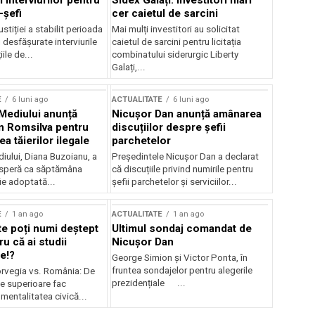
 interviurilor pentru
Sidex Galați: Investitori mari
-șefi
cer caietul de sarcini
stiției a stabilit perioada
Mai mulți investitori au solicitat
i desfășurate interviurile
caietul de sarcini pentru licitația
ile de...
combinatului siderurgic Liberty
Galați,...
E
6 luni ago
ACTUALITATE
6 luni ago
 Mediului anunță
Nicușor Dan anunță amânarea
n Romsilva pentru
discuțiilor despre șefii
 tăierilor ilegale
parchetelor
iului, Diana Buzoianu, a
Președintele Nicușor Dan a declarat
 speră ca săptămâna
că discuțiile privind numirile pentru
fie adoptată...
șefii parchetelor și serviciilor...
E
1 an ago
ACTUALITATE
1 an ago
te poți numi deștept
Ultimul sondaj comandat de
u că ai studii
Nicușor Dan
e!?
George Simion și Victor Ponta, în
fruntea sondajelor pentru alegerile
rvegia vs. România: De
prezidențiale ...
le superioare fac
 mentalitatea civică...