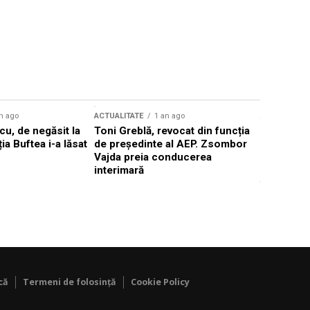
n ago
ACTUALITATE
1 an ago
ACTUALITATE
u, de negăsit la
Toni Greblă, revocat din funcția
Ilie Boloj
ția Buftea i-a lăsat
de președinte al AEP. Zsombor
alegerilor
Vajda preia conducerea
constituți
interimară
concentră
viitoarelo
că
Termeni de folosință
Cookie Policy