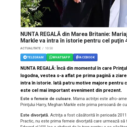
NUNTA REGALĂ din Marea Britanie: Mariaju
Markle va intra în istorie pentru cel puţin
ACTUALITATE
10:50
TELEGRAM
WHATSAPP
FACEBOOK
NUNTA REGALĂ: Încă din momentul în care Prinţul 
logodna, vestea s-a aflat pe prima pagină a ziare
intra în istorie. Iată patru motive majore pentru
este cel mai important eveniment din prezent.
Este o femeie de culoare.
Mama actriţei este afro-ameri
Prinţului Harry, Meghan Markle este prima persoană de cul
Este divorţată.
Actriţa a fost căsătorită în perioada 201
Practic, nu este prima femeie divorţată care urmează să f