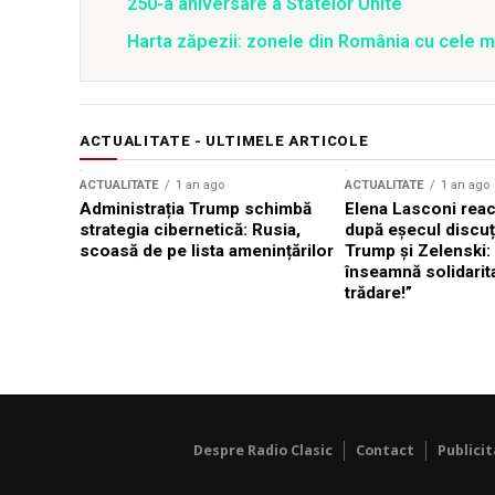
250-a aniversare a Statelor Unite
Harta zăpezii: zonele din România cu cele m
ACTUALITATE - ULTIMELE ARTICOLE
ACTUALITATE
1 an ago
ACTUALITATE
1 an ago
Administrația Trump schimbă
Elena Lasconi rea
strategia cibernetică: Rusia,
după eșecul discuți
scoasă de pe lista amenințărilor
Trump și Zelenski:
înseamnă solidarit
trădare!”
Despre Radio Clasic
Contact
Publici