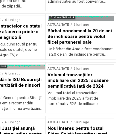
generat un strat
administrației au fost convenite...
v de zăpadă...
Sursă foto: Shutterstock
E
6 luni ago
ACTUALITATE
6 luni ago
ntractelor cu statul
Bărbat condamnat la 20 de ani
e afacerea printr-o
de închisoare pentru violul
e agricolă
fiicei partenerei sale
gu, cunoscută pentru
Un bărbat din Arad a fost condamnat
sale cu statul, devine
la 20 de ani de închisoare pentru...
 Agro TV, o...
rstock
ACTUALITATE
6 luni ago
E
6 luni ago
Volumul tranzacțiilor
rile ISU București
imobiliare din 2025: scădere
ertizării de ninsori
semnificativă față de 2024
Volumul total al tranzacțiilor
l General pentru Situații
imobiliare din 2025 a fost de
a emis recomandări
aproximativ 525 de milioane...
ție, în urma avertizării...
E
6 luni ago
ACTUALITATE
6 luni ago
 Justiției anunță
Noul interes pentru fostul