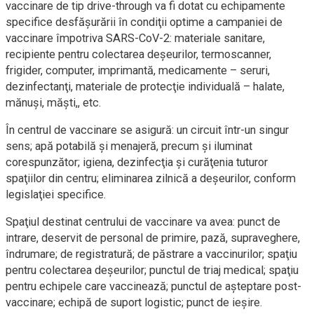
vaccinare de tip drive-through va fi dotat cu echipamente
specifice desfăşurării în condiţii optime a campaniei de
vaccinare împotriva SARS-CoV-2: materiale sanitare,
recipiente pentru colectarea deşeurilor, termoscanner,
frigider, computer, imprimantă, medicamente – seruri,
dezinfectanţi, materiale de protecţie individuală – halate,
mănuşi, măşti,, etc.
În centrul de vaccinare se asigură: un circuit într-un singur
sens; apă potabilă şi menajeră, precum şi iluminat
corespunzător; igiena, dezinfecţia şi curăţenia tuturor
spaţiilor din centru; eliminarea zilnică a deşeurilor, conform
legislaţiei specifice.
Spaţiul destinat centrului de vaccinare va avea: punct de
intrare, deservit de personal de primire, pază, supraveghere,
îndrumare; de registratură; de păstrare a vaccinurilor; spaţiu
pentru colectarea deşeurilor; punctul de triaj medical; spaţiu
pentru echipele care vaccinează; punctul de aşteptare post-
vaccinare; echipă de suport logistic; punct de ieşire.