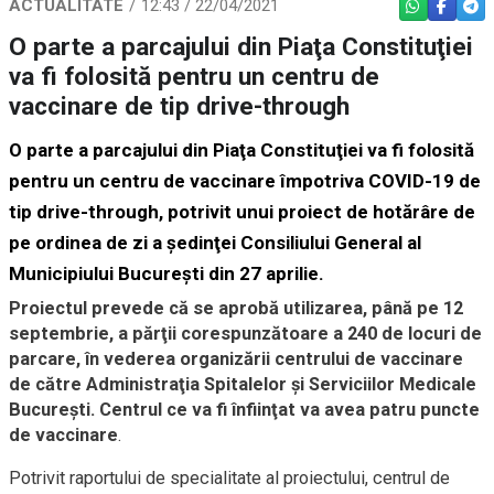
ACTUALITATE
12:43 / 22/04/2021
WHATSAPP
FACEBO
TEL
O parte a parcajului din Piaţa Constituţiei
va fi folosită pentru un centru de
vaccinare de tip drive-through
O parte a parcajului din Piaţa Constituţiei va fi folosită
pentru un centru de vaccinare împotriva COVID-19 de
tip drive-through, potrivit unui proiect de hotărâre de
pe ordinea de zi a şedinţei Consiliului General al
Municipiului Bucureşti din 27 aprilie.
Proiectul prevede că se aprobă utilizarea, până pe 12
septembrie, a părţii corespunzătoare a 240 de locuri de
parcare, în vederea organizării centrului de vaccinare
de către Administraţia Spitalelor şi Serviciilor Medicale
Bucureşti. Centrul ce va fi înfiinţat va avea patru puncte
de vaccinare
.
Potrivit raportului de specialitate al proiectului, centrul de