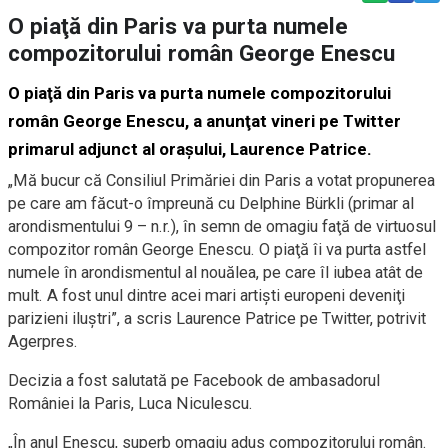
O piaţă din Paris va purta numele
compozitorului român George Enescu
O piaţă din Paris va purta numele compozitorului
român George Enescu, a anunţat vineri pe Twitter
primarul adjunct al oraşului, Laurence Patrice.
„Mă bucur că Consiliul Primăriei din Paris a votat propunerea
pe care am făcut-o împreună cu Delphine Bürkli (primar al
arondismentului 9 – n.r.), în semn de omagiu faţă de virtuosul
compozitor român George Enescu. O piaţă îi va purta astfel
numele în arondismentul al nouălea, pe care îl iubea atât de
mult. A fost unul dintre acei mari artişti europeni deveniţi
parizieni iluştri”, a scris Laurence Patrice pe Twitter, potrivit
Agerpres.
Decizia a fost salutată pe Facebook de ambasadorul
României la Paris, Luca Niculescu.
„În anul Enescu, superb omagiu adus compozitorului român.