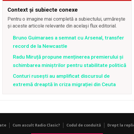
Context și subiecte conexe
Pentru o imagine mai completă a subiectului, urmărește
și aceste articole relevante din același flux editorial.
Bruno Guimaraes a semnat cu Arsenal, transfer
record de la Newcastle
Radu Miruță propune menținerea premierului și
schimbarea miniștrilor pentru stabilitate politică
Conturi rusești au amplificat discursul de
extremă dreaptă în criza migrației din Ceuta
tate
Cum ascult Radio Clasic?
Codul de conduită
Drept la repli