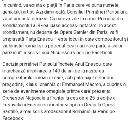
În curând, va exista o piaţă în Paris care va purta numele
genialului artist. Azi dimineaţă, Consiliul Primăriei Parisului a
votat această decizie. Cu câteva zile în urmă, Primăria din
arondismentul al 9-lea luase aceeaşi hotărâre. În acest
arondisment, nu departe de Opera Garnier din Paris, va fi
amplasată Piaţa Enescu – este locul în care compozitorul şi
violonistul roman şi-a petrecut cea mai mare parte a anilor
parizieni”, a scris Luca Niculescu vineri pe Facebook.
Decizia primăriei Parisului încheie Anul Enescu, care
marchează împlinirea a 140 de ani de la naşterea
compozitorului român şi care, sub patronajul celor doi
preşedinţi, Klaus Iohannis şi Emmanuel Macron, a cuprins o
serie de evenimente omagiale printre care: prezenţa
Orchestrei Naţionale a Franţei la cea de-a 25-a ediţie a
Festivalului Enescu şi montarea operei Oedip la Opera
Bastille, a mai scris ambasadorul României la Paris pe
Facebook.