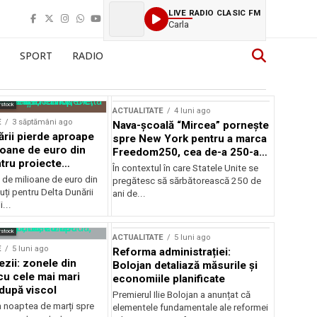
LIVE RADIO CLASIC FM
Carla
SPORT
RADIO
rstock
ACTUALITATE
4 luni ago
E
3 săptămâni ago
Nava-școală “Mircea” pornește
ării pierde aproape
spre New York pentru a marca
ioane de euro din
Freedom250, cea de-a 250-a
tru proiecte
aniversare a Statelor Unite
În contextul în care Statele Unite se
de milioane de euro din
pregătesc să sărbătorească 250 de
ți pentru Delta Dunării
ani de...
...
rstock
ACTUALITATE
5 luni ago
E
5 luni ago
Reforma administrației:
ezii: zonele din
Bolojan detaliază măsurile și
u cele mai mari
economiile planificate
după viscol
Premierul Ilie Bolojan a anunțat că
n noaptea de marți spre
elementele fundamentale ale reformei