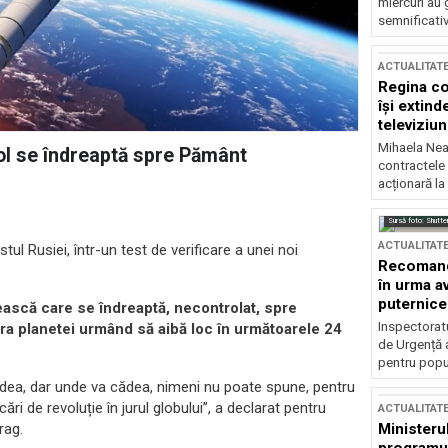
miercuri au 
semnificati
ACTUALITAT
Regina co
își extind
televiziun
Mihaela Nea
ol se îndreaptă spre Pământ
contractele 
acționară la
Sursă foto: Shutte
ACTUALITAT
l Rusiei, într-un test de verificare a unei noi
Recomandă
în urma av
puternice
ească care se îndreaptă, necontrolat, spre
Inspectoratu
ra planetei urmând să aibă loc în următoarele 24
de Urgență 
pentru popula
dea, dar unde va cădea, nimeni nu poate spune, pentru
i de revoluție în jurul globului”, a declarat pentru
ACTUALITAT
rag.
Ministerul