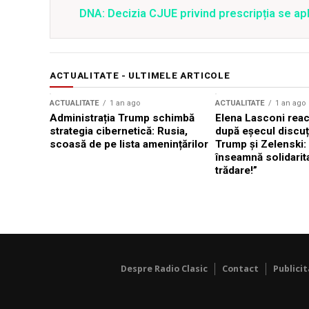
DNA: Decizia CJUE privind prescripția se apli
ACTUALITATE - ULTIMELE ARTICOLE
ACTUALITATE
1 an ago
ACTUALITATE
1 an ago
Administrația Trump schimbă
Elena Lasconi rea
strategia cibernetică: Rusia,
după eșecul discuți
scoasă de pe lista amenințărilor
Trump și Zelenski:
înseamnă solidarit
trădare!”
Despre Radio Clasic
Contact
Publici