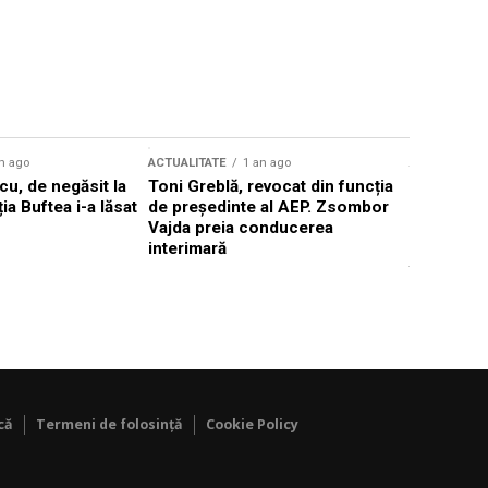
n ago
ACTUALITATE
1 an ago
ACTUALITATE
u, de negăsit la
Toni Greblă, revocat din funcția
Ilie Boloj
ția Buftea i-a lăsat
de președinte al AEP. Zsombor
alegerilor
Vajda preia conducerea
constituți
interimară
concentră
viitoarelo
că
Termeni de folosință
Cookie Policy