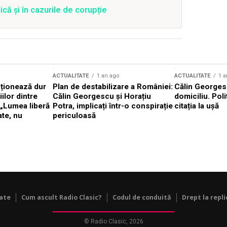
că și în cazurile de corupție
ACTUALITATE
1 an ago
ACTUALITATE
1 a
cționează dur
Plan de destabilizare a României:
Călin Georgesc
ilor dintre
Călin Georgescu și Horațiu
domiciliu. Poli
 „Lumea liberă
Potra, implicați într-o conspirație
citația la ușă
ate, nu
periculoasă
tate
Cum ascult Radio Clasic?
Codul de conduită
Drept la repli
© Radio Clasic, 2026