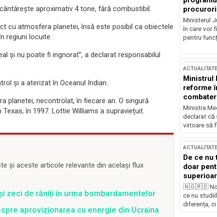
programul
cântârește aproximativ 4 tone, fără combustibil.
procurori
Ministerul Ju
act cu atmosfera planetei, însă este posibil ca obiectele
în care vor f
 regiuni locuite.
pentru funcți
al și nu poate fi ingnorat”, a declarat responsabilul
ACTUALITAT
Ministrul
ol și a aterizat în Oceanul Indian.
reforme î
combaterea
ra planetei, necontrolat, în fiecare an. O singură
Ministra Med
exas, în 1997. Lottie Williams a supraviețuit.
declarat că
viitoare să 
ACTUALITAT
De ce nu 
 și aceste articole relevante din același flux
doar pentr
superioar
🇳🇴🇷🇴 No
 și zeci de răniți în urma bombardamentelor
ce nu studii
diferența, ci
spre aprovizionarea cu energie din Ucraina