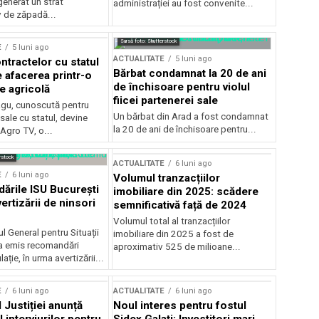
generat un strat
administrației au fost convenite...
v de zăpadă...
Sursă foto: Shutterstock
E
5 luni ago
ACTUALITATE
5 luni ago
ntractelor cu statul
Bărbat condamnat la 20 de ani
e afacerea printr-o
de închisoare pentru violul
e agricolă
fiicei partenerei sale
gu, cunoscută pentru
Un bărbat din Arad a fost condamnat
sale cu statul, devine
la 20 de ani de închisoare pentru...
 Agro TV, o...
rstock
ACTUALITATE
6 luni ago
E
6 luni ago
Volumul tranzacțiilor
rile ISU București
imobiliare din 2025: scădere
ertizării de ninsori
semnificativă față de 2024
Volumul total al tranzacțiilor
l General pentru Situații
imobiliare din 2025 a fost de
a emis recomandări
aproximativ 525 de milioane...
ție, în urma avertizării...
E
6 luni ago
ACTUALITATE
6 luni ago
 Justiției anunță
Noul interes pentru fostul