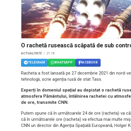
O rachetă rusească scăpată de sub contr
ACTUALITATE
21:18
TELEGRAM
WHATSAPP
FACEBOOK
Racheta a fost lansată pe 27 decembrie 2021 din nord-vestu
tehnologii, scrie agenția rusă de stat Tass.
Experți în domeniul spațial au depistat o rachetă rus
atmosfera Pământului, întâlnirea rachetei cu atmosfe
de ore, transmite CNN.
Putem spune că în următoarele 24 de ore (racheta) va că
că în următoarele ore (racheta) va efectua mai multe mișcăr
CNN un director din Agenția Spațială Europeană, Holger K