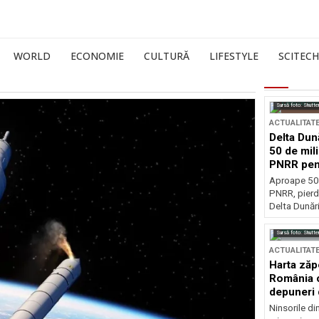
WORLD
ECONOMIE
CULTURĂ
LIFESTYLE
SCITECH
Sursă foto: Shutte
ACTUALITAT
Delta Dun
50 de mil
PNRR pen
esențiale
Aproape 50 
PNRR, pierdu
Delta Dunării
Sursă foto: Shutte
ACTUALITAT
Harta zăp
România c
depuneri 
Ninsorile di