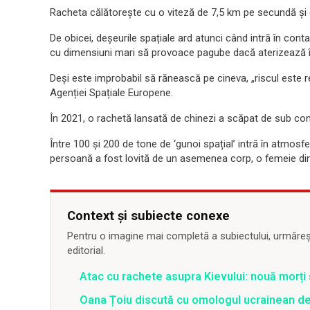
Racheta călătorește cu o viteză de 7,5 km pe secundă și 
De obicei, deșeurile spațiale ard atunci când intră în cont
cu dimensiuni mari să provoace pagube dacă aterizează în
Deși este improbabil să rănească pe cineva, „riscul este re
Agenției Spațiale Europene.
În 2021, o rachetă lansată de chinezi a scăpat de sub contr
Între 100 și 200 de tone de ‘gunoi spațial’ intră în atmosfe
persoană a fost lovită de un asemenea corp, o femeie din T
Context și subiecte conexe
Pentru o imagine mai completă a subiectului, urmărește
editorial.
Atac cu rachete asupra Kievului: nouă morți
Oana Țoiu discută cu omologul ucrainean de