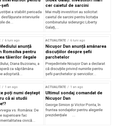
 interviurilor pentru
Sidex Galați: Investitori mari
-șefi
cer caietul de sarcini
stiției a stabilit perioada
Mai mulți investitori au solicitat
i desfășurate interviurile
caietul de sarcini pentru licitația
ile de...
combinatului siderurgic Liberty
Galați,...
E
6 luni ago
ACTUALITATE
6 luni ago
 Mediului anunță
Nicușor Dan anunță amânarea
n Romsilva pentru
discuțiilor despre șefii
 tăierilor ilegale
parchetelor
iului, Diana Buzoianu, a
Președintele Nicușor Dan a declarat
 speră ca săptămâna
că discuțiile privind numirile pentru
fie adoptată...
șefii parchetelor și serviciilor...
E
1 an ago
ACTUALITATE
1 an ago
te poți numi deștept
Ultimul sondaj comandat de
u că ai studii
Nicușor Dan
e!?
George Simion și Victor Ponta, în
fruntea sondajelor pentru alegerile
rvegia vs. România: De
prezidențiale ...
le superioare fac
 mentalitatea civică...