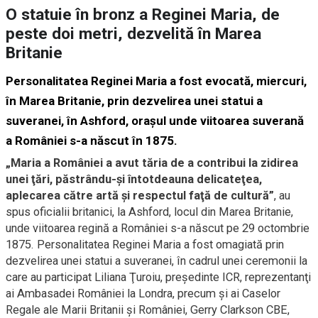
O statuie în bronz a Reginei Maria, de
peste doi metri, dezvelită în Marea
Britanie
Personalitatea Reginei Maria a fost evocată, miercuri,
în Marea Britanie, prin dezvelirea unei statui a
suveranei, în Ashford, oraşul unde viitoarea suverană
a României s-a născut în 1875.
„Maria a României a avut tăria de a contribui la zidirea
unei ţări, păstrându-şi întotdeauna delicateţea,
aplecarea către artă şi respectul faţă de cultură”
, au
spus oficialii britanici, la Ashford, locul din Marea Britanie,
unde viitoarea regină a României s-a născut pe 29 octombrie
1875. Personalitatea Reginei Maria a fost omagiată prin
dezvelirea unei statui a suveranei, în cadrul unei ceremonii la
care au participat Liliana Ţuroiu, preşedinte ICR, reprezentanţi
ai Ambasadei României la Londra, precum şi ai Caselor
Regale ale Marii Britanii şi României, Gerry Clarkson CBE,