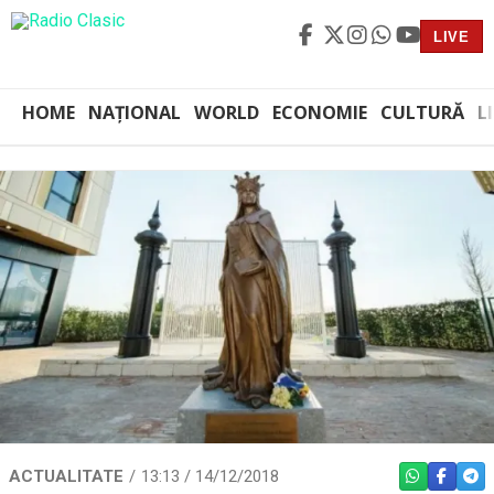
LIVE
HOME
NAȚIONAL
WORLD
ECONOMIE
CULTURĂ
L
ACTUALITATE
13:13 / 14/12/2018
WHATSAPP
FACEBO
TEL