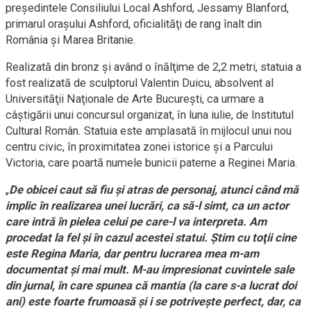
preşedintele Consiliului Local Ashford, Jessamy Blanford,
primarul oraşului Ashford, oficialităţi de rang înalt din
România şi Marea Britanie.
Realizată din bronz şi având o înălţime de 2,2 metri, statuia a
fost realizată de sculptorul Valentin Duicu, absolvent al
Universităţii Naţionale de Arte Bucureşti, ca urmare a
câştigării unui concursul organizat, în luna iulie, de Institutul
Cultural Român. Statuia este amplasată în mijlocul unui nou
centru civic, în proximitatea zonei istorice şi a Parcului
Victoria, care poartă numele bunicii paterne a Reginei Maria.
„
De obicei caut să fiu şi atras de personaj, atunci când mă
implic în realizarea unei lucrări, ca să-l simt, ca un actor
care intră în pielea celui pe care-l va interpreta. Am
procedat la fel şi în cazul acestei statui. Ştim cu toţii cine
este Regina Maria, dar pentru lucrarea mea m-am
documentat şi mai mult. M-au impresionat cuvintele sale
din jurnal, în care spunea că mantia (la care s-a lucrat doi
ani) este foarte frumoasă şi i se potriveşte perfect, dar, ca