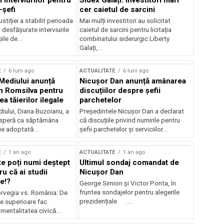
 interviurilor pentru
Sidex Galați: Investitori mari
-șefi
cer caietul de sarcini
stiției a stabilit perioada
Mai mulți investitori au solicitat
i desfășurate interviurile
caietul de sarcini pentru licitația
ile de...
combinatului siderurgic Liberty
Galați,...
E
6 luni ago
ACTUALITATE
6 luni ago
 Mediului anunță
Nicușor Dan anunță amânarea
n Romsilva pentru
discuțiilor despre șefii
 tăierilor ilegale
parchetelor
iului, Diana Buzoianu, a
Președintele Nicușor Dan a declarat
 speră ca săptămâna
că discuțiile privind numirile pentru
fie adoptată...
șefii parchetelor și serviciilor...
E
1 an ago
ACTUALITATE
1 an ago
te poți numi deștept
Ultimul sondaj comandat de
u că ai studii
Nicușor Dan
e!?
George Simion și Victor Ponta, în
fruntea sondajelor pentru alegerile
rvegia vs. România: De
prezidențiale ...
le superioare fac
 mentalitatea civică...