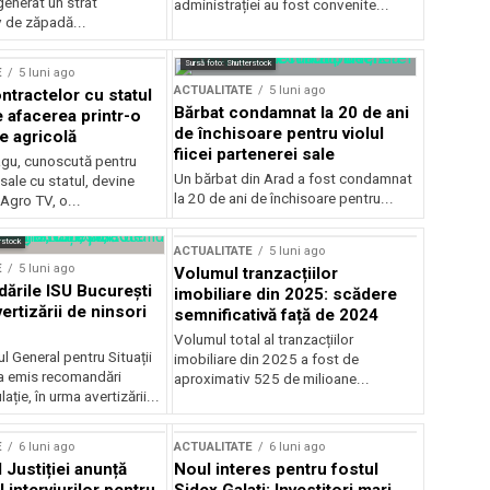
generat un strat
administrației au fost convenite...
v de zăpadă...
Sursă foto: Shutterstock
E
5 luni ago
ACTUALITATE
5 luni ago
ntractelor cu statul
Bărbat condamnat la 20 de ani
e afacerea printr-o
de închisoare pentru violul
e agricolă
fiicei partenerei sale
gu, cunoscută pentru
Un bărbat din Arad a fost condamnat
sale cu statul, devine
la 20 de ani de închisoare pentru...
 Agro TV, o...
rstock
ACTUALITATE
5 luni ago
E
5 luni ago
Volumul tranzacțiilor
rile ISU București
imobiliare din 2025: scădere
ertizării de ninsori
semnificativă față de 2024
Volumul total al tranzacțiilor
l General pentru Situații
imobiliare din 2025 a fost de
a emis recomandări
aproximativ 525 de milioane...
ție, în urma avertizării...
E
6 luni ago
ACTUALITATE
6 luni ago
 Justiției anunță
Noul interes pentru fostul