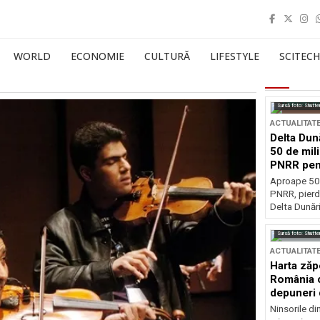
WORLD
ECONOMIE
CULTURĂ
LIFESTYLE
SCITECH
Sursă foto: Shutte
ACTUALITAT
Delta Dun
50 de mil
PNRR pen
esențiale
Aproape 50 
PNRR, pierdu
Delta Dunării
Sursă foto: Shutte
ACTUALITAT
Harta zăp
România c
depuneri 
Ninsorile di