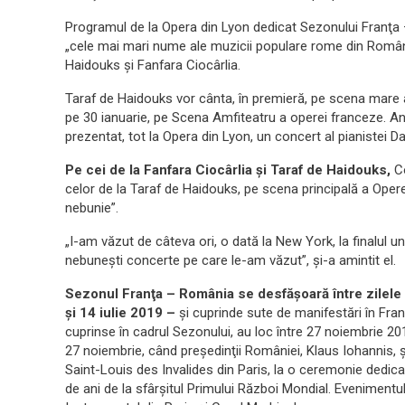
Programul de la Opera din Lyon dedicat Sezonului Franţ
„cele mai mari nume ale muzicii populare rome din România
Haidouks şi Fanfara Ciocârlia.
Taraf de Haidouks vor cânta, în premieră, pe scena mare a 
pe 30 ianuarie, pe Scena Amfiteatru a operei franceze. Ante
prezentat, tot la Opera din Lyon, un concert al pianistei Da
Pe cei de la Fanfara Ciocârlia şi Taraf de Haidouks,
Co
celor de la Taraf de Haidouks, pe scena principală a Opere
nebunie”.
„I-am văzut de câteva ori, o dată la New York, la finalul unu
nebuneşti concerte pe care le-am văzut”, şi-a amintit el.
Sezonul Franţa – România se desfăşoară între zilele 
şi 14 iulie 2019 –
şi cuprinde sute de manifestări în Franţ
cuprinse în cadrul Sezonului, au loc între 27 noiembrie 201
27 noiembrie, când preşedinţii României, Klaus Iohannis, 
Saint-Louis des Invalides din Paris, la o ceremonie dedicat
de ani de la sfârşitul Primului Război Mondial. Eveniment