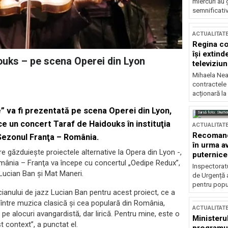
miercuri au 
semnificati
ACTUALITAT
Regina co
își extind
douks – pe scena Operei din Lyon
televiziun
Mihaela Nea
contractele 
acționară la
” va fi prezentată pe scena Operei din Lyon,
Sursă foto: Shutte
ce un concert Taraf de Haidouks în instituţia
ACTUALITAT
Recomandă
 Sezonul Franţa – România.
în urma av
e găzduieşte proiectele alternative la Opera din Lyon -,
puternice
nia – Franţa va începe cu concertul „Oedipe Redux”,
Inspectoratu
Lucian Ban şi Mat Maneri.
de Urgență 
pentru popula
ianului de jazz Lucian Ban pentru acest proiect, ce a
 între muzica clasică şi cea populară din România,
ACTUALITAT
 pe alocuri avangardistă, dar lirică. Pentru mine, este o
Ministerul
t context”, a punctat el.