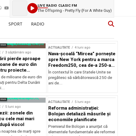
LIVE RADIO CLASIC FM
The Offspring - Pretty Fly (For A White Guy)
SPORT
RADIO
rstock
ACTUALITATE
4 luni ago
E
3 săptămâni ago
Nava-școală “Mircea” pornește
ării pierde aproape
spre New York pentru a marca
ioane de euro din
Freedom250, cea de-a 250-a
tru proiecte
aniversare a Statelor Unite
În contextul în care Statele Unite se
de milioane de euro din
pregătesc să sărbătorească 250 de
ți pentru Delta Dunării
ani de...
...
rstock
ACTUALITATE
5 luni ago
E
5 luni ago
Reforma administrației:
ezii: zonele din
Bolojan detaliază măsurile și
u cele mai mari
economiile planificate
după viscol
Premierul Ilie Bolojan a anunțat că
n noaptea de marți spre
elementele fundamentale ale reformei