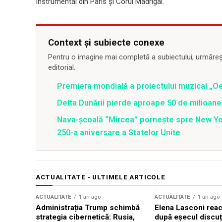
Instrumental din Paris şi Corul Madrigal.
Context și subiecte conexe
Pentru o imagine mai completă a subiectului, urmărește
editorial.
Premiera mondială a proiectului muzical „O
Delta Dunării pierde aproape 50 de milioane
Nava-școală “Mircea” pornește spre New Y
250-a aniversare a Statelor Unite
ACTUALITATE - ULTIMELE ARTICOLE
ACTUALITATE
1 an ago
ACTUALITATE
1 an ago
Administrația Trump schimbă
Elena Lasconi rea
strategia cibernetică: Rusia,
după eșecul discuți