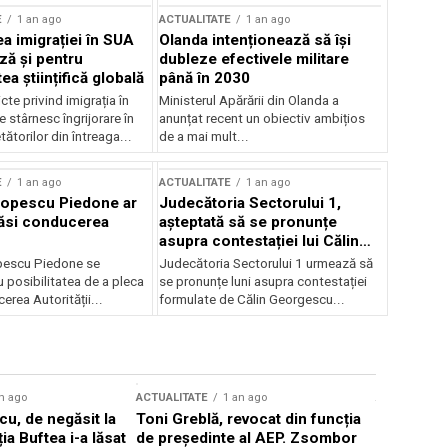
E
1 an ago
ACTUALITATE
1 an ago
a imigrației în SUA
Olanda intenționează să își
ză și pentru
dubleze efectivele militare
a științifică globală
până în 2030
cte privind imigrația în
Ministerul Apărării din Olanda a
e stârnesc îngrijorare în
anunțat recent un obiectiv ambițios
tătorilor din întreaga...
de a mai mult...
E
1 an ago
ACTUALITATE
1 an ago
Popescu Piedone ar
Judecătoria Sectorului 1,
ăsi conducerea
așteptată să se pronunțe
asupra contestației lui Călin
Georgescu privind controlul
pescu Piedone se
Judecătoria Sectorului 1 urmează să
judiciar
 posibilitatea de a pleca
se pronunțe luni asupra contestației
erea Autorității...
formulate de Călin Georgescu...
n ago
ACTUALITATE
1 an ago
ACTUALITATE
u, de negăsit la
Toni Greblă, revocat din funcția
Ilie Boloj
ția Buftea i-a lăsat
de președinte al AEP. Zsombor
alegerilor