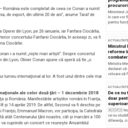
programul
procurori
a – România este completat de ceea ce Conan a numit
Ministerul Ju
, de export, din ultimii 20 de ani”, anume Taraf de
în care vor f
pentru funcți
Operei din Lyon, pe 26 ianuarie, iar Fanfara Ciocârlia,
rior concertului Fanfarei Ciocârlia, în aceeaşi zi, va fi
ACTUALITAT
na Ciocârlie.
Ministrul
reforme î
nan i-a numit „nişte mari artişti”. Despre concertul
combaterea
i din Lyon, Olivier Conan spune că speră să fie „o
Ministra Med
declarat că
viitoare să 
i turneu internaţional al lor. A fost unul dintre cele mai
ACTUALITAT
De ce nu 
naţionale ale celor două ţări – 1 decembrie 2018
doar pentr
a şi România. Manifestările artiştilor români în Franţa,
superioar
8 şi 14 aprilie 2019. De altfel, Sezonul va fi deschis pe
🇳🇴🇷🇴 No
şi Franţei, Emmanuel Macron, vor participa, la Catedrala
ce nu studii
ă atât Centenarului ţării noastre, cât şi marcării a 100
diferența, ci
ul va cuprinde un concert ce reuneşte Ansamblul