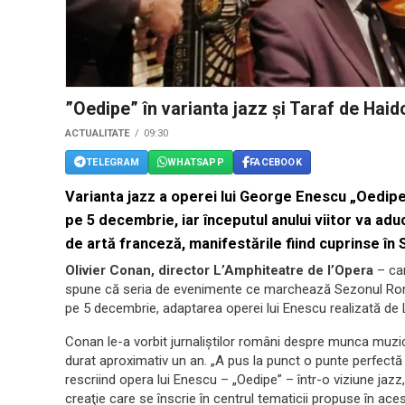
”Oedipe” în varianta jazz şi Taraf de Hai
ACTUALITATE
09:30
TELEGRAM
WHATSAPP
FACEBOOK
Varianta jazz a operei lui George Enescu „Oedipe
pe 5 decembrie, iar începutul anului viitor va adu
de artă franceză, manifestările fiind cuprinse în
Olivier Conan, director L’Amphiteatre de l’Opera
– car
spune că seria de evenimente ce marchează Sezonul Româ
pe 5 decembrie, adaptarea operei lui Enescu realizată de 
Conan le-a vorbit jurnaliştilor români despre munca muzic
durat aproximativ un an. „A pus la punct o punte perfectă
rescriind opera lui Enescu – „Oedipe” – într-o viziune jazz,
creaţie care se înscrie în centrul tematicii propuse în aces