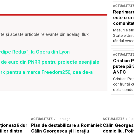
ACTUALITAT
Reprimare
este o cri
comunitate
Măsurile stri
 și aceste articole relevante din același flux
Statele Unit
rândul cerce
edipe Redux“, la Opera din Lyon
ACTUALITAT
Cristian 
 de euro din PNRR pentru proiecte esențiale
putea păr
ANPC
ork pentru a marca Freedom250, cea de-a
Cristian Po
confruntă cu
de la conduc
ACTUALITATE
1 an ago
ACTUALITATE
1 a
cționează dur
Plan de destabilizare a României:
Călin Georgesc
ilor dintre
Călin Georgescu și Horațiu
domiciliu. Poli