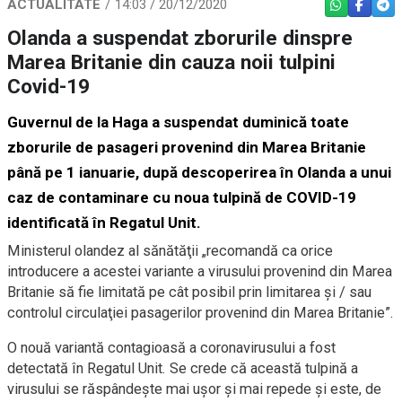
ACTUALITATE
14:03 / 20/12/2020
WHATSAPP
FACEBO
TEL
Olanda a suspendat zborurile dinspre
Marea Britanie din cauza noii tulpini
Covid-19
Guvernul de la Haga a suspendat duminică toate
zborurile de pasageri provenind din Marea Britanie
până pe 1 ianuarie, după descoperirea în Olanda a unui
caz de contaminare cu noua tulpină de COVID-19
identificată în Regatul Unit.
Ministerul olandez al sănătăţii „recomandă ca orice
introducere a acestei variante a virusului provenind din Marea
Britanie să fie limitată pe cât posibil prin limitarea şi / sau
controlul circulaţiei pasagerilor provenind din Marea Britanie”.
O nouă variantă contagioasă a coronavirusului a fost
detectată în Regatul Unit. Se crede că această tulpină a
virusului se răspândește mai ușor și mai repede și este, de