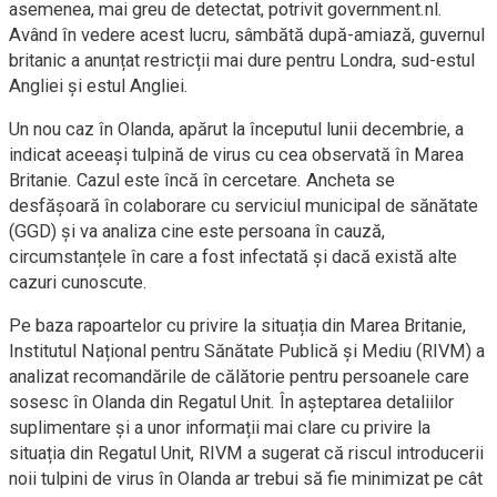
asemenea, mai greu de detectat, potrivit government.nl.
Având în vedere acest lucru, sâmbătă după-amiază, guvernul
britanic a anunțat restricții mai dure pentru Londra, sud-estul
Angliei și estul Angliei.
Un nou caz în Olanda, apărut la începutul lunii decembrie, a
indicat aceeași tulpină de virus cu cea observată în Marea
Britanie. Cazul este încă în cercetare. Ancheta se
desfășoară în colaborare cu serviciul municipal de sănătate
(GGD) și va analiza cine este persoana în cauză,
circumstanțele în care a fost infectată și dacă există alte
cazuri cunoscute.
Pe baza rapoartelor cu privire la situația din Marea Britanie,
Institutul Național pentru Sănătate Publică și Mediu (RIVM) a
analizat recomandările de călătorie pentru persoanele care
sosesc în Olanda din Regatul Unit. În așteptarea detaliilor
suplimentare și a unor informații mai clare cu privire la
situația din Regatul Unit, RIVM a sugerat că riscul introducerii
noii tulpini de virus în Olanda ar trebui să fie minimizat pe cât