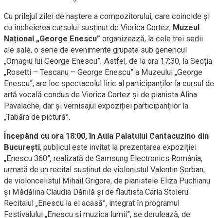
Cu prilejul zilei de naștere a compozitorului, care coincide și
cu încheierea cursului susținut de Viorica Cortez,
Muzeul
Național „George Enescu”
organizează, la cele trei sedii
ale sale, o serie de evenimente grupate sub genericul
„Omagiu lui George Enescu”. Astfel, de la ora 17:30, la Secția
„Rosetti – Tescanu – George Enescu” a Muzeului „George
Enescu”, are loc spectacolul liric al participanților la cursul de
artă vocală condus de Viorica Cortez și de pianista Alina
Pavalache, dar și vernisajul expoziției participanților la
„Tabăra de pictură”.
Începând cu ora 18:00, în Aula Palatului Cantacuzino din
București
, publicul este invitat la prezentarea expoziției
„Enescu 360”, realizată de Samsung Electronics România,
urmată de un recital susținut de violonistul Valentin Șerban,
de violoncelistul Mihail Grigore, de pianistele Eliza Puchianu
și Mădălina Claudia Dănilă și de flautista Carla Stoleru.
Recitalul „Enescu la el acasă”, integrat în programul
Festivalului „Enescu și muzica lumii”, se derulează, de