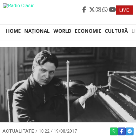
LIVE
HOME
NAȚIONAL
WORLD
ECONOMIE
CULTURĂ
L
ACTUALITATE
10:22 / 19/08/2017
WHATSAPP
FACEBO
TEL