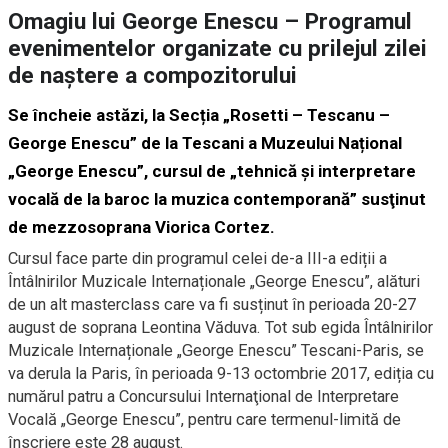
Omagiu lui George Enescu – Programul
evenimentelor organizate cu prilejul zilei
de naştere a compozitorului
Se încheie astăzi, la Secția „Rosetti – Tescanu –
George Enescu” de la Tescani a Muzeului Național
„George Enescu”, cursul de „tehnică şi interpretare
vocală de la baroc la muzica contemporană” susţinut
de mezzosoprana Viorica Cortez.
Cursul face parte din programul celei de-a III-a ediții a
Întâlnirilor Muzicale Internaționale „George Enescu”, alături
de un alt masterclass care va fi susținut în perioada 20-27
august de soprana Leontina Văduva. Tot sub egida Întâlnirilor
Muzicale Internaționale „George Enescu” Tescani-Paris, se
va derula la Paris, în perioada 9-13 octombrie 2017, ediția cu
numărul patru a Concursului Internaţional de Interpretare
Vocală „George Enescu”, pentru care termenul-limită de
înscriere este 28 august.