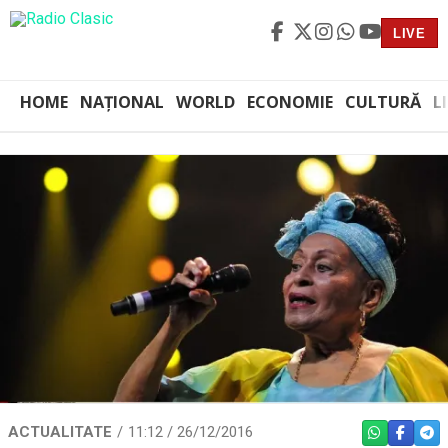
LIVE
HOME
NAȚIONAL
WORLD
ECONOMIE
CULTURĂ
L
ACTUALITATE
11:12 / 26/12/2016
WHATSAPP
FACEBO
TEL