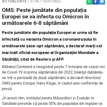
ACTUALITATE
07:36 / 12/01/2022
WHATSAPP
FACEBO
TEL
OMS: Peste jumătate din populația
Europei se va infecta cu Omicron în
următoarele 6-8 săptămâni
Peste jumătate din populația Europei ar urma să fie
infectată cu varianta Omicron a coronavirusului în
următoarele șase-opt săptămâni, a declarat marți cel
mai înalt oficial european al Organizației Mondiale a
Sănătății, citat de Reuters și AFP.
Bătrânul Continent a înregistrat peste 7 milioane de cazuri noi
de Covid-19 în prima săptămână din 2022, bilanțul dublându-
se într-o perioadă de două săptămâni, a declarat directorul
OMS pentru Europa, Hans Kluge, în cadrul unei conferințe de
presă.
„În acest ritm, Institutul pentru Măsurători și Evaluări în
Sănătate prevede că peste 50% din populația din regiune va