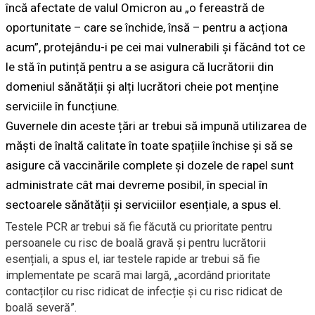
încă afectate de valul Omicron au „o fereastră de
oportunitate – care se închide, însă – pentru a acționa
acum”, protejându-i pe cei mai vulnerabili și făcând tot ce
le stă în putință pentru a se asigura că lucrătorii din
domeniul sănătății și alți lucrători cheie pot menține
serviciile în funcțiune.
Guvernele din aceste țări ar trebui să impună utilizarea de
măști de înaltă calitate în toate spațiile închise și să se
asigure că vaccinările complete și dozele de rapel sunt
administrate cât mai devreme posibil, în special în
sectoarele sănătății și serviciilor esențiale, a spus el.
Testele PCR ar trebui să fie făcută cu prioritate pentru
persoanele cu risc de boală gravă și pentru lucrătorii
esențiali, a spus el, iar testele rapide ar trebui să fie
implementate pe scară mai largă, „acordând prioritate
contacților cu risc ridicat de infecție și cu risc ridicat de
boală severă”.