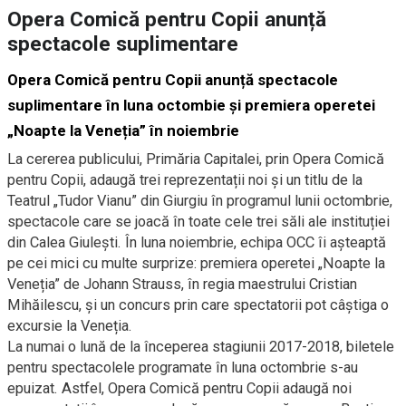
Opera Comică pentru Copii anunță
spectacole suplimentare
Opera Comică pentru Copii anunță spectacole
suplimentare în luna octombie și premiera operetei
„Noapte la Veneția” în noiembrie
La cererea publicului, Primăria Capitalei, prin Opera Comică
pentru Copii, adaugă trei reprezentații noi și un titlu de la
Teatrul „Tudor Vianu” din Giurgiu în programul lunii octombrie,
spectacole care se joacă în toate cele trei săli ale instituției
din Calea Giulești. În luna noiembrie, echipa OCC îi așteaptă
pe cei mici cu multe surprize: premiera operetei „Noapte la
Veneția” de Johann Strauss, în regia maestrului Cristian
Mihăilescu, și un concurs prin care spectatorii pot câștiga o
excursie la Veneția.
La numai o lună de la începerea stagiunii 2017-2018, biletele
pentru spectacolele programate în luna octombrie s-au
epuizat. Astfel, Opera Comică pentru Copii adaugă noi