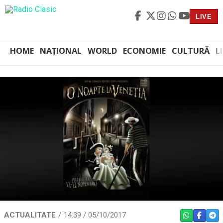
LIVE
HOME
NAȚIONAL
WORLD
ECONOMIE
CULTURĂ
L
ACTUALITATE
14:39 / 05/10/2017
WHATSAPP
FACEBO
TEL