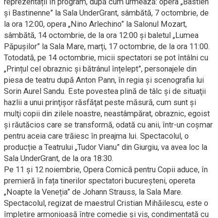
reprezentații în program, după cum urmează: opera „Bastien
și Bastinenne” la Sala UnderGrant, sâmbătă, 7 octombrie, de
la ora 12:00, opera „Nino Arlechino” la Salonul Mozart,
sâmbătă, 14 octombrie, de la ora 12:00 și baletul „Lumea
Păpușilor” la Sala Mare, marți, 17 octombrie, de la ora 11:00.
Totodată, pe 14 octombrie, micii spectatori se pot întâlni cu
„Prințul cel obraznic și bătrânul înțelept”, personajele din
piesa de teatru după Anton Pann, în regia și scenografia lui
Sorin Aurel Sandu. Este povestea plină de tâlc şi de situaţii
hazlii a unui prinţişor răsfăţat peste măsură, cum sunt şi
mulţi copii din zilele noastre, neastâmpărat, obraznic, egoist
şi răutăcios care se transformă, odată cu anii, într-un coşmar
pentru aceia care trăiesc în preajma lui. Spectacolul, o
producție a Teatrului „Tudor Vianu” din Giurgiu, va avea loc la
Sala UnderGrant, de la ora 18:30.
Pe 11 și 12 noiembrie, Opera Comică pentru Copii aduce, în
premieră în fața tinerilor spectatori bucureșteni, opereta
„Noapte la Veneția” de Johann Strauss, la Sala Mare.
Spectacolul, regizat de maestrul Cristian Mihăilescu, este o
împletire armonioasă între comedie și vis, condimentată cu