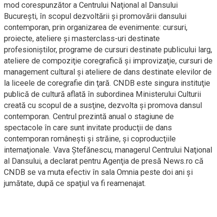
mod corespunzător a Centrului Naţional al Dansului
Bucureşti, în scopul dezvoltării şi promovării dansului
contemporan, prin organizarea de evenimente: cursuri,
proiecte, ateliere şi masterclass-uri destinate
profesioniştilor, programe de cursuri destinate publicului larg,
ateliere de compoziţie coregrafică şi improvizaţie, cursuri de
management cultural şi ateliere de dans destinate elevilor de
la liceele de coregrafie din ţară. CNDB este singura instituţie
publică de cultură aflată în subordinea Ministerului Culturii
creată cu scopul de a susţine, dezvolta şi promova dansul
contemporan. Centrul prezintă anual o stagiune de
spectacole în care sunt invitate producţii de dans
contemporan româneşti şi străine, şi coproducţiile
internaţionale. Vava Ştefănescu, managerul Centrului Naţional
al Dansului, a declarat pentru Agenţia de presă News.ro că
CNDB se va muta efectiv în sala Omnia peste doi ani şi
jumătate, după ce spaţiul va fi reamenajat.