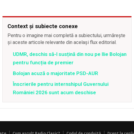
Context și subiecte conexe
Pentru o imagine mai completă a subiectului, urmărește
și aceste articole relevante din același flux editorial.
UDMR, deschis să-l susțină din nou pe Ilie Bolojan
pentru funcția de premier
Bolojan acuză o majoritate PSD-AUR
Înscrierile pentru internshipul Guvernului
României 2026 sunt acum deschise
tate
Cum ascult Radio Clasic?
Codul de conduită
Drept la repli