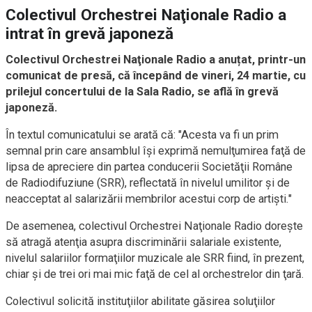
Colectivul Orchestrei Naţionale Radio a
intrat în grevă japoneză
Colectivul Orchestrei Naţionale Radio a anuțat, printr-un
comunicat de presă, că începând de vineri, 24 martie, cu
prilejul concertului de la Sala Radio, se află în grevă
japoneză.
În textul comunicatului se arată că: "Acesta va fi un prim
semnal prin care ansamblul îşi exprimă nemulţumirea faţă de
lipsa de apreciere din partea conducerii Societăţii Române
de Radiodifuziune (SRR), reflectată în nivelul umilitor şi de
neacceptat al salarizării membrilor acestui corp de artişti."
De asemenea, colectivul Orchestrei Naţionale Radio doreşte
să atragă atenţia asupra discriminării salariale existente,
nivelul salariilor formaţiilor muzicale ale SRR fiind, în prezent,
chiar şi de trei ori mai mic faţă de cel al orchestrelor din ţară.
Colectivul solicită instituţiilor abilitate găsirea soluţiilor