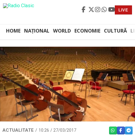
LIVE
HOME
NAȚIONAL
WORLD
ECONOMIE
CULTURĂ
L
ACTUALITATE
10:26 / 27/03/2017
WHATSAPP
FACEBO
TEL